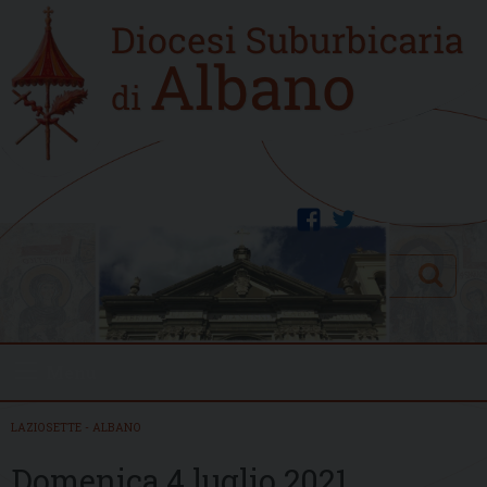
Skip
Home
to
new
content
facebook
twitter
Search
Menu
LAZIOSETTE - ALBANO
Domenica 4 luglio 2021