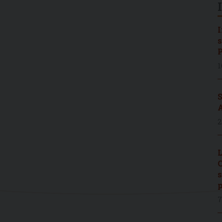
I
s
P
1
S
A
2
L
C
s
p
7