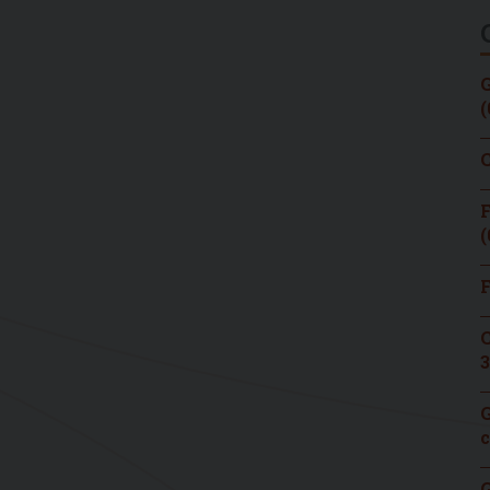
G
(
C
F
(
F
C
3
G
c
G