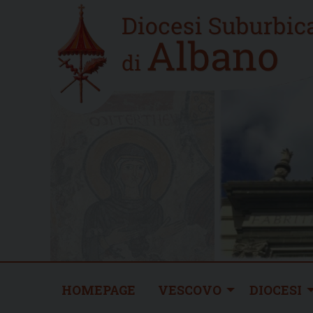
Skip
Home
to
new
content
HOMEPAGE
VESCOVO
DIOCESI