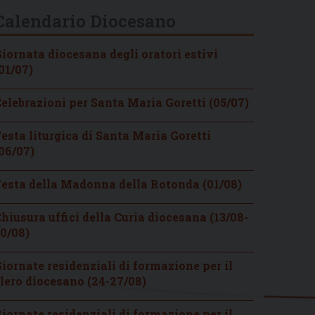
Calendario Diocesano
iornata diocesana degli oratori estivi
01/07)
elebrazioni per Santa Maria Goretti (05/07)
esta liturgica di Santa Maria Goretti
06/07)
esta della Madonna della Rotonda (01/08)
hiusura uffici della Curia diocesana (13/08-
0/08)
iornate residenziali di formazione per il
lero diocesano (24-27/08)
iornate residenziali di formazione per il