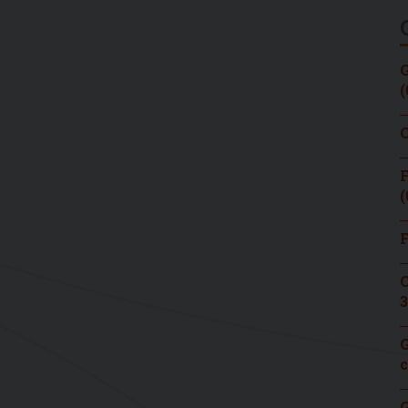
G
(
C
F
(
F
C
3
G
c
G