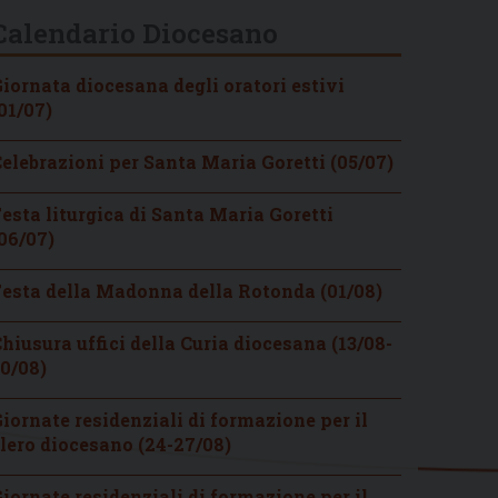
Calendario Diocesano
iornata diocesana degli oratori estivi
01/07)
elebrazioni per Santa Maria Goretti (05/07)
esta liturgica di Santa Maria Goretti
06/07)
esta della Madonna della Rotonda (01/08)
hiusura uffici della Curia diocesana (13/08-
0/08)
iornate residenziali di formazione per il
lero diocesano (24-27/08)
iornate residenziali di formazione per il