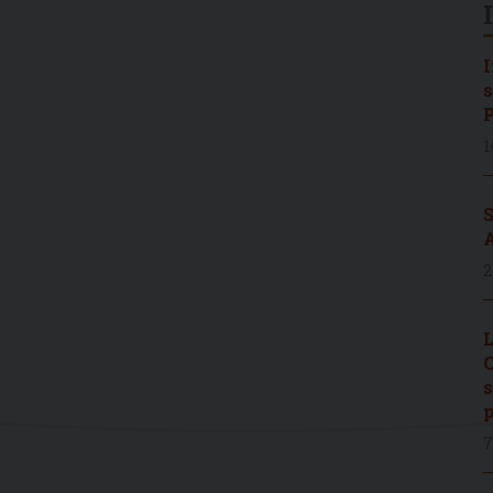
I
s
P
1
S
A
2
L
C
s
p
7