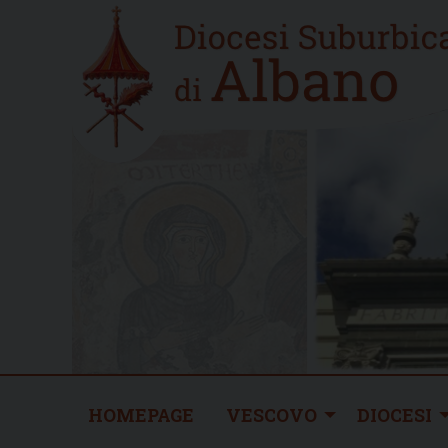
Skip
Home
to
new
content
HOMEPAGE
VESCOVO
DIOCESI