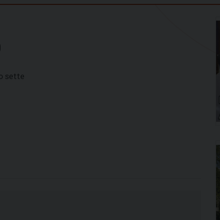
0
o sette