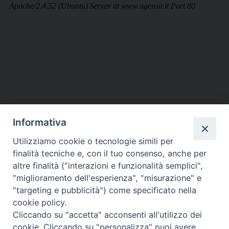
Informativa
DIOCESI SUBURBICARIA DI ALBANO
Utilizziamo cookie o tecnologie simili per
Contatti:
Tel.: 06.93268401 - Fax.: 06.9323844
finalità tecniche e, con il tuo consenso, anche per
E-mail:
curia@diocesidialbano.it
altre finalità ("interazioni e funzionalità semplici",
"miglioramento dell'esperienza", "misurazione" e
Orari:
dal Lunedì al Venerdì Ore: 9:00 - 13:00
"targeting e pubblicità") come specificato nella
cookie policy.
Orario ufficio Matrimoni:
Cliccando su "accetta" acconsenti all'utilizzo dei
Lunedì, Mercoledì e Venerdì, Ore 9:30 - 12:30
cookie. Cliccando su "personalizza" puoi avere