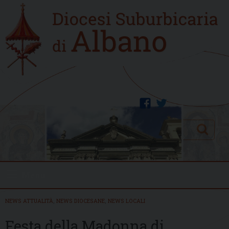
Skip
Home
to
new
content
facebook
twitter
Search
Menu
NEWS ATTUALITÀ
,
NEWS DIOCESANE
,
NEWS LOCALI
Festa della Madonna di