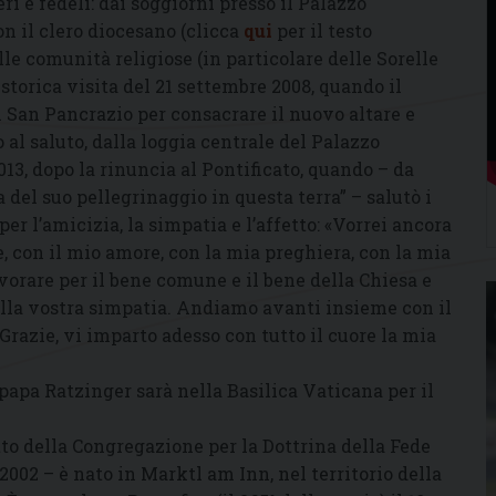
eri e fedeli: dai soggiorni presso il Palazzo
on il clero diocesano (clicca
qui
per il testo
 alle comunità religiose (in particolare delle Sorelle
 storica visita del 21 settembre 2008, quando il
i San Pancrazio per consacrare il nuovo altare e
al saluto, dalla loggia centrale del Palazzo
013, dopo la rinuncia al Pontificato, quando – da
 del suo pellegrinaggio in questa terra” – salutò i
per l’amicizia, la simpatia e l’affetto: «Vorrei ancora
, con il mio amore, con la mia preghiera, con la mia
lavorare per il bene comune e il bene della Chiesa e
lla vostra simpatia. Andiamo avanti insieme con il
Grazie, vi imparto adesso con tutto il cuore la mia
 papa Ratzinger sarà nella Basilica Vaticana per il
to della Congregazione per la Dottrina della Fede
2002 – è nato in Marktl am Inn, nel territorio della