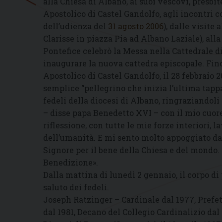
alla Chiesa di Albano, ai suoi vescovi, presbit
Apostolico di Castel Gandolfo, agli incontri c
dell’udienza del
31 agosto 2006
), dalle visite
Clarisse in piazza Pia ad Albano Laziale), alla
Pontefice celebrò la Messa nella Cattedrale d
inaugurare la nuova cattedra episcopale. Fino 
Apostolico di Castel Gandolfo, il 28 febbraio 2
semplice “pellegrino che inizia l’ultima tappa
fedeli della diocesi di Albano, ringraziandoli 
– disse papa Benedetto XVI – con il mio cuore
riflessione, con tutte le mie forze interiori, 
dell’umanità. E mi sento molto appoggiato da
Signore per il bene della Chiesa e del mondo. 
Benedizione».
Dalla mattina di lunedì 2 gennaio, il corpo di
saluto dei fedeli.
Joseph Ratzinger – Cardinale dal 1977, Prefet
dal 1981, Decano del Collegio Cardinalizio dal 