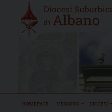
Skip
Home
to
new
content
HOMEPAGE
VESCOVO
DIOCESI