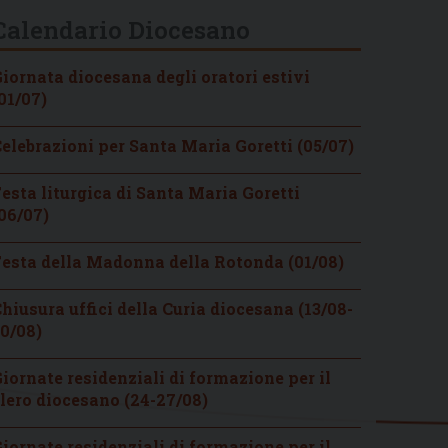
Calendario Diocesano
iornata diocesana degli oratori estivi
01/07)
elebrazioni per Santa Maria Goretti (05/07)
esta liturgica di Santa Maria Goretti
06/07)
esta della Madonna della Rotonda (01/08)
hiusura uffici della Curia diocesana (13/08-
0/08)
iornate residenziali di formazione per il
lero diocesano (24-27/08)
iornate residenziali di formazione per il