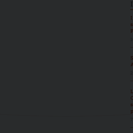
I
s
P
1
S
A
2
L
C
s
p
7