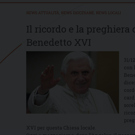
NEWS ATTUALITÀ
,
NEWS DIOCESANE
,
NEWS LOCALI
Il ricordo e la preghiera
Benedetto XVI
31/1
con 
Bene
dice
cord
card
sore
rico
preg
XVI per questa Chiesa locale.