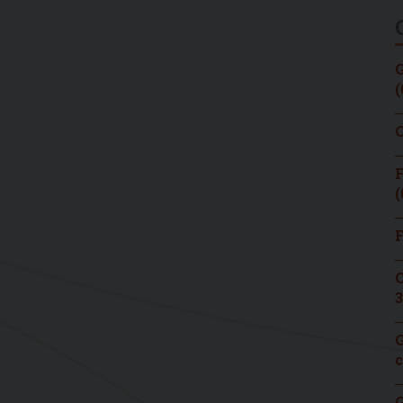
G
(
C
F
(
F
C
3
G
c
G