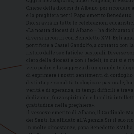
Oggi a mezzogiorno, dopo l’Angelus, il vesco
Chiese della diocesi di Albano, per ricordare
e la preghiera per il Papa emerito Benedetto.
Dio, si avrà in tutte le celebrazioni eucarist
«La nostra diocesi di Albano – ha dichiarato 
diversi incontri con Benedetto XVI. Egli amav
pontificie a Castel Gandolfo, a contatto con la
ristoro dalle sue fatiche pastorali. Diverse so
clero della diocesi e con i fedeli, in cui si è 
vero padre e la saggezza di un grande teologo
di esprimere i nostri sentimenti di cordoglio 
distinta personalità teologica e pastorale, ha
verità e di speranza, in tempi difficili e trav
dedizione, forza spirituale e lucidità intellet
gratitudine nella preghiera».
Il vescovo emerito di Albano, il Cardinale Ma
dei Santi, ha affidato all’Agenzia Sir il suo 
In molte circostanze, papa Benedetto XVI ha e