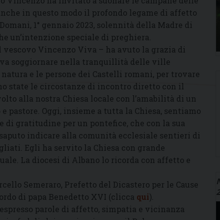
vo Vincenzo ha invitato a suonare le campane delle
 anche in questo modo il profondo legame di affetto
 Domani, 1° gennaio 2023, solennità della Madre di
iche un’intenzione speciale di preghiera.
il vescovo Vincenzo Viva – ha avuto la grazia di
a soggiornare nella tranquillità delle ville
 natura e le persone dei Castelli romani, per trovare
no state le circostanze di incontro diretto con il
rivolto alla nostra Chiesa locale con l’amabilità di un
 e pastore. Oggi, insieme a tutta la Chiesa, sentiamo
e di gratitudine per un pontefice, che con la sua
 saputo indicare alla comunità ecclesiale sentieri di
agliati. Egli ha servito la Chiesa con grande
tuale. La diocesi di Albano lo ricorda con affetto e
N
rcello Semeraro, Prefetto del Dicastero per le Cause
ricordo di papa Benedetto XVI (clicca
qui
).
spresso parole di affetto, simpatia e vicinanza