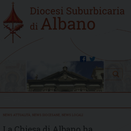
Skip
Home
to
new
content
facebook
twitter
Search
Menu
NEWS ATTUALITÀ
,
NEWS DIOCESANE
,
NEWS LOCALI
La Chiesa di Albano ha