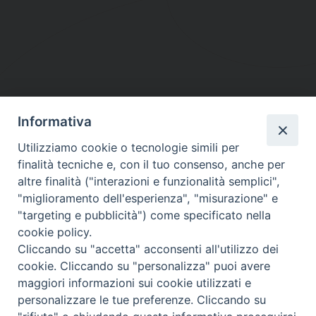
Informativa
DIOCESI SUBURBICARIA DI ALBANO
Utilizziamo cookie o tecnologie simili per
Contatti:
Tel.: 06.93268401 - Fax.: 06.9323844
finalità tecniche e, con il tuo consenso, anche per
E-mail:
curia@diocesidialbano.it
altre finalità ("interazioni e funzionalità semplici",
"miglioramento dell'esperienza", "misurazione" e
Orari:
dal Lunedì al Venerdì Ore: 9:00 - 13:00
"targeting e pubblicità") come specificato nella
cookie policy.
Orario ufficio Matrimoni:
Cliccando su "accetta" acconsenti all'utilizzo dei
Lunedì, Mercoledì e Venerdì, Ore 9:30 - 12:30
cookie. Cliccando su "personalizza" puoi avere
maggiori informazioni sui cookie utilizzati e
personalizzare le tue preferenze. Cliccando su