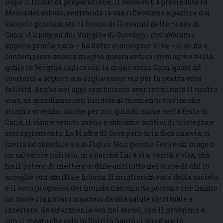
Dopo il triduo di preparazione, il vescovo ha presieduto la
Messa del sabato, centrando la sua riflessione a partire dal
vangelo proclamato, il brano di Giovanni delle nozze di
Cana: «La pagina del Vangelo di Giovanni che abbiamo
appena proclamato – ha detto monsignor Viva – ci aiuta a
contemplare ancora meglio questa antica immagine nella
quale la Vergine indica con la mano verso Gesù, quasi ad
invitarci a seguire suo Figlio come via per la nostra vera
felicità. Anche noi oggi sembriamo aver terminato il nostro
vino, se guardiamo con lucidità al momento storico che
stiamo vivendo. Anche per noi quindi, come nella festa di
Cana, il vino è venuto meno e abbiamo motivi di tristezza e
scoraggiamento. La Madre di Gesù però ci indica una via, ci
invita ad obbedire a suo Figlio. Non perché Gesù è un mago o
un salvatore politico, ma perché Lui è via, verità e vita, che
ha il potere di mettere ordine anzitutto nel cuore di chi lo
accoglie con umiltà e fiducia. Il miglioramento della società
e il vero progresso del mondo nascono da persone che hanno
un cuore rinnovato, nascono da una salute spirituale e
interiore, da un’armonia con noi stessi, con il prossimo e
con il creato che solo lo Spirito Santo ci può dare in