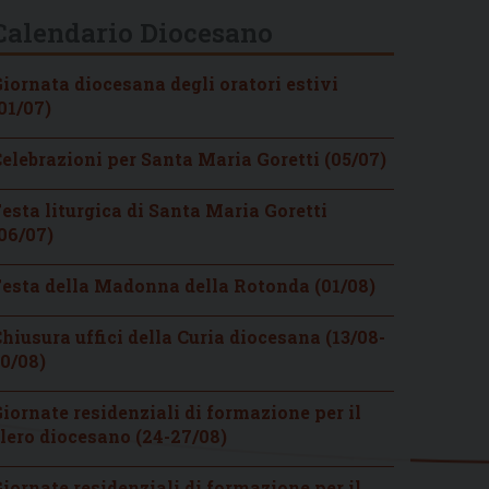
Calendario Diocesano
iornata diocesana degli oratori estivi
01/07)
elebrazioni per Santa Maria Goretti (05/07)
esta liturgica di Santa Maria Goretti
06/07)
esta della Madonna della Rotonda (01/08)
hiusura uffici della Curia diocesana (13/08-
0/08)
iornate residenziali di formazione per il
lero diocesano (24-27/08)
iornate residenziali di formazione per il