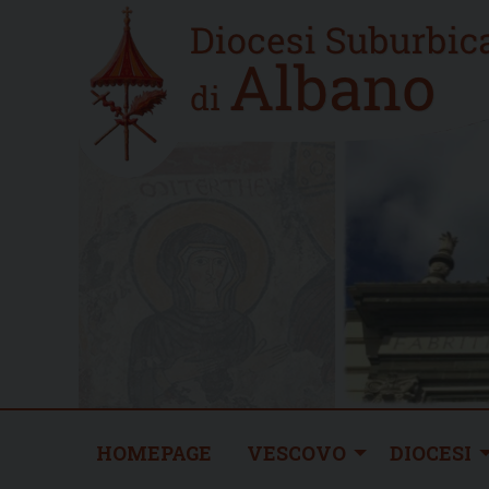
Skip
Home
to
new
content
HOMEPAGE
VESCOVO
DIOCESI