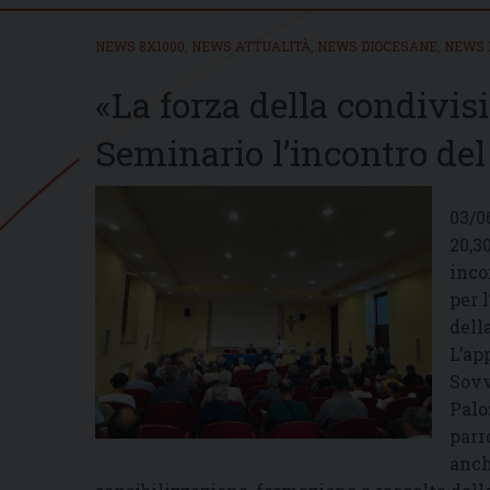
NEWS 8X1000
,
NEWS ATTUALITÀ
,
NEWS DIOCESANE
,
NEWS 
«La forza della condivisi
Seminario l’incontro de
03/0
20,3
inco
per 
dell
L’ap
Sovv
Palo
parr
anch