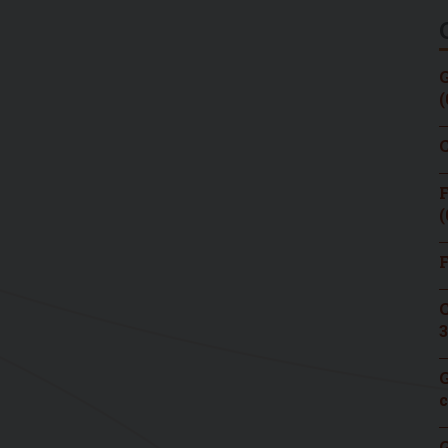
G
(
C
F
(
F
C
3
G
c
G