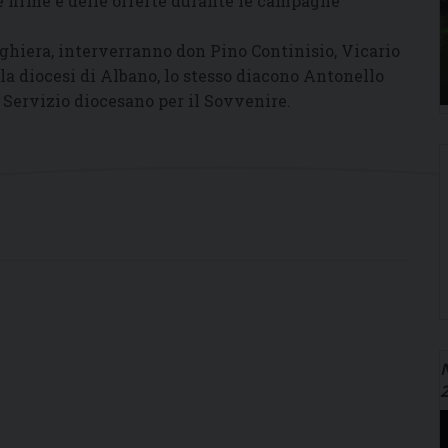
e firme e delle offerte durante le campagne
hiera, interverranno don Pino Continisio, Vicario
la diocesi di Albano, lo stesso diacono Antonello
l Servizio diocesano per il Sovvenire.
N