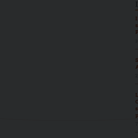
I
s
P
1
S
A
2
L
C
s
p
7