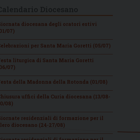
Calendario Diocesano
iornata diocesana degli oratori estivi
01/07)
elebrazioni per Santa Maria Goretti (05/07)
esta liturgica di Santa Maria Goretti
06/07)
esta della Madonna della Rotonda (01/08)
hiusura uffici della Curia diocesana (13/08-
0/08)
iornate residenziali di formazione per il
lero diocesano (24-27/08)
iornate residenziali di formazione per il