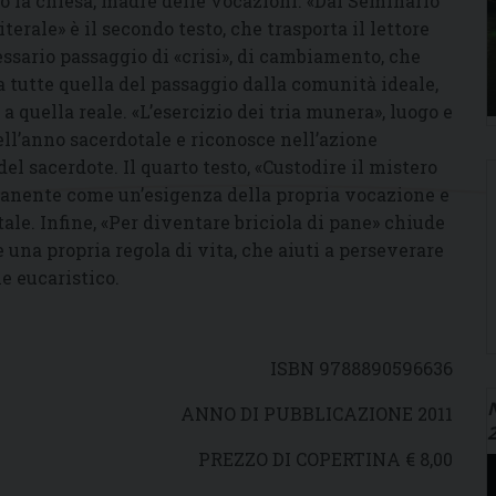
 la chiesa, madre delle vocazioni. «Dal Seminario
terale» è il secondo testo, che trasporta il lettore
essario passaggio di «crisi», di cambiamento, che
a tutte quella del passaggio dalla comunità ideale,
 quella reale. «L’esercizio dei tria munera», luogo e
ell’anno sacerdotale e riconosce nell’azione
del sacerdote. Il quarto testo, «Custodire il mistero
manente come un’esigenza della propria vocazione e
le. Infine, «Per diventare briciola di pane» chiude
e una propria regola di vita, che aiuti a perseverare
e eucaristico.
ISBN 9788890596636
N
ANNO DI PUBBLICAZIONE 2011
PREZZO DI COPERTINA € 8,00