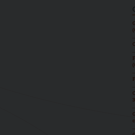
G
(
C
F
(
F
C
3
G
c
G