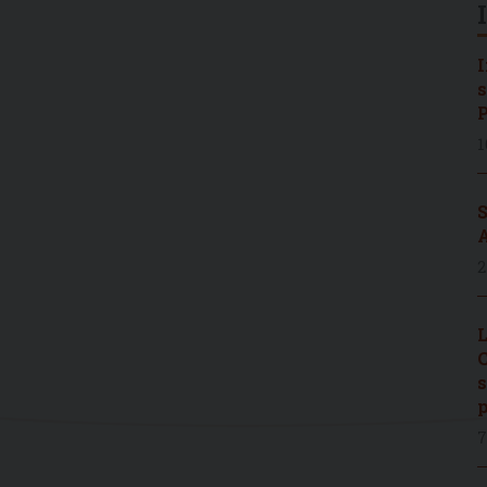
I
s
P
1
S
A
2
L
C
s
p
7