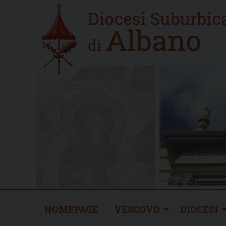
Skip
Home
to
new
content
HOMEPAGE
VESCOVO
DIOCESI