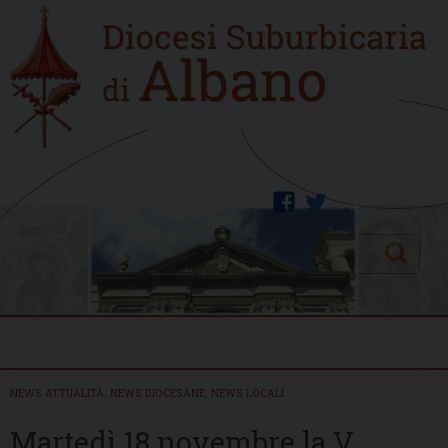
Skip
Home
to
new
content
facebook
twitter
Search
Menu
NEWS ATTUALITÀ
,
NEWS DIOCESANE
,
NEWS LOCALI
Martedì 18 novembre la V