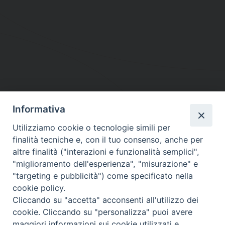
Informativa
DIOCESI SUBURBICARIA DI ALBANO
Utilizziamo cookie o tecnologie simili per
Contatti:
Tel.: 06.93268401 - Fax.: 06.9323844
finalità tecniche e, con il tuo consenso, anche per
E-mail:
curia@diocesidialbano.it
altre finalità ("interazioni e funzionalità semplici",
"miglioramento dell'esperienza", "misurazione" e
Orari:
dal Lunedì al Venerdì Ore: 9:00 - 13:00
"targeting e pubblicità") come specificato nella
cookie policy.
Orario ufficio Matrimoni:
Cliccando su "accetta" acconsenti all'utilizzo dei
Lunedì, Mercoledì e Venerdì, Ore 9:30 - 12:30
cookie. Cliccando su "personalizza" puoi avere
maggiori informazioni sui cookie utilizzati e