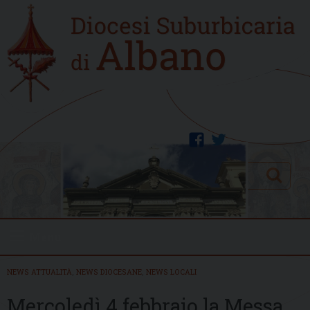
Skip
Home
to
new
content
facebook
twitter
Search
Menu
NEWS ATTUALITÀ
,
NEWS DIOCESANE
,
NEWS LOCALI
Mercoledì 4 febbraio la Messa