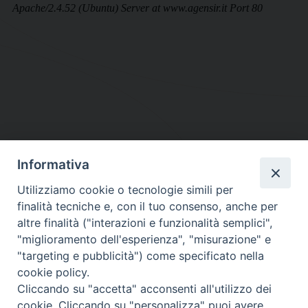
Informativa
DIOCESI SUBURBICARIA DI ALBANO
Utilizziamo cookie o tecnologie simili per
Contatti:
Tel.: 06.93268401 - Fax.: 06.9323844
finalità tecniche e, con il tuo consenso, anche per
E-mail:
curia@diocesidialbano.it
altre finalità ("interazioni e funzionalità semplici",
"miglioramento dell'esperienza", "misurazione" e
Orari:
dal Lunedì al Venerdì Ore: 9:00 - 13:00
"targeting e pubblicità") come specificato nella
cookie policy.
Orario ufficio Matrimoni:
Cliccando su "accetta" acconsenti all'utilizzo dei
Lunedì, Mercoledì e Venerdì, Ore 9:30 - 12:30
cookie. Cliccando su "personalizza" puoi avere