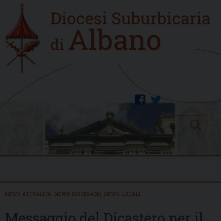
Skip
Home
to
new
content
facebook
twitter
Search
Menu
NEWS ATTUALITÀ
,
NEWS DIOCESANE
,
NEWS LOCALI
Messaggio del Dicastero per il