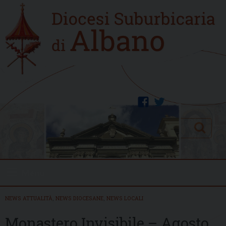
Skip
Home
to
new
content
facebook
twitter
Search
Menu
NEWS ATTUALITÀ
,
NEWS DIOCESANE
,
NEWS LOCALI
Monastero Invisibile – Agosto