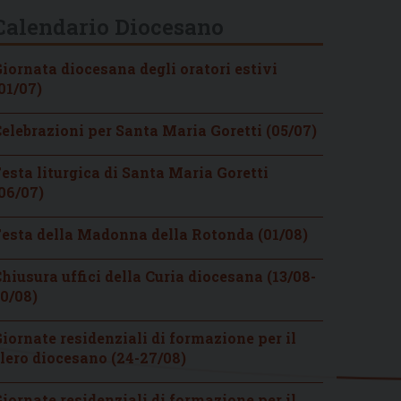
Calendario Diocesano
iornata diocesana degli oratori estivi
01/07)
elebrazioni per Santa Maria Goretti (05/07)
esta liturgica di Santa Maria Goretti
06/07)
esta della Madonna della Rotonda (01/08)
hiusura uffici della Curia diocesana (13/08-
0/08)
iornate residenziali di formazione per il
lero diocesano (24-27/08)
iornate residenziali di formazione per il