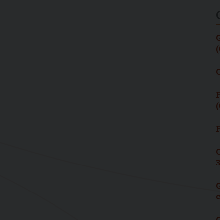
G
(
C
F
(
F
C
3
G
c
G