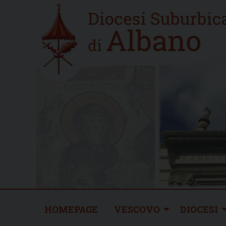
Skip
Home
to
new
content
HOMEPAGE
VESCOVO
DIOCESI