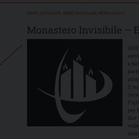
NEWS ATTUALITÀ
,
NEWS DIOCESANE
,
NEWS LOCALI
Monastero Invisibile – E
20/0
esti
a tu
part
pros
Il s
cura
Figl
per 
due 
vide
inte