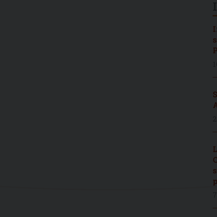
I
s
P
1
S
A
2
L
C
s
p
7