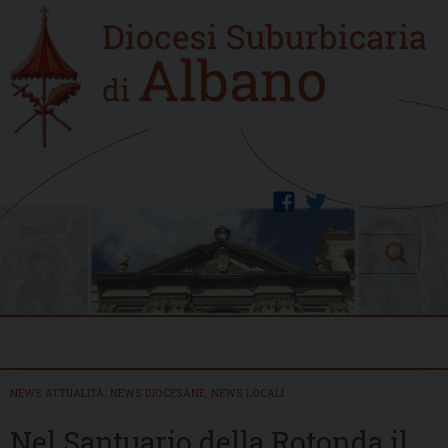
Skip
Home
to
new
content
facebook
twitter
Search
Menu
NEWS ATTUALITÀ
,
NEWS DIOCESANE
,
NEWS LOCALI
Nel Santuario della Rotonda il