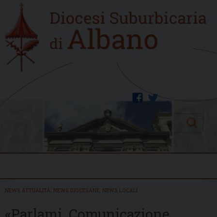
Skip
Home
to
new
content
facebook
twitter
Search
Menu
NEWS ATTUALITÀ
,
NEWS DIOCESANE
,
NEWS LOCALI
«Parlami. Comunicazione