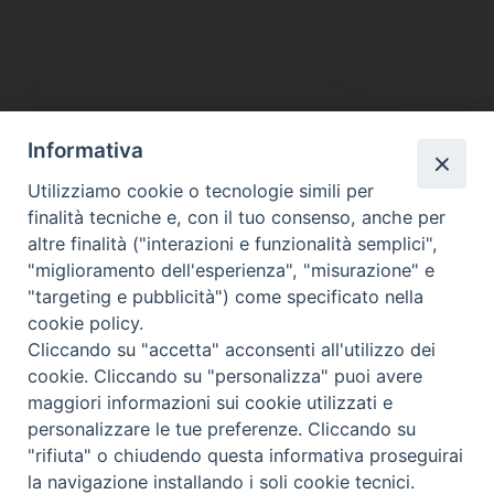
Informativa
DIOCESI SUBURBICARIA DI ALBANO
Utilizziamo cookie o tecnologie simili per
Contatti:
Tel.: 06.93268401 - Fax.: 06.9323844
finalità tecniche e, con il tuo consenso, anche per
E-mail:
curia@diocesidialbano.it
altre finalità ("interazioni e funzionalità semplici",
"miglioramento dell'esperienza", "misurazione" e
Orari:
dal Lunedì al Venerdì Ore: 9:00 - 13:00
"targeting e pubblicità") come specificato nella
cookie policy.
Orario ufficio Matrimoni:
Cliccando su "accetta" acconsenti all'utilizzo dei
Lunedì, Mercoledì e Venerdì, Ore 9:30 - 12:30
cookie. Cliccando su "personalizza" puoi avere
maggiori informazioni sui cookie utilizzati e
personalizzare le tue preferenze. Cliccando su
"rifiuta" o chiudendo questa informativa proseguirai
Diocesi Suburbicaria di Albano
la navigazione installando i soli cookie tecnici.
Copyright © 2021