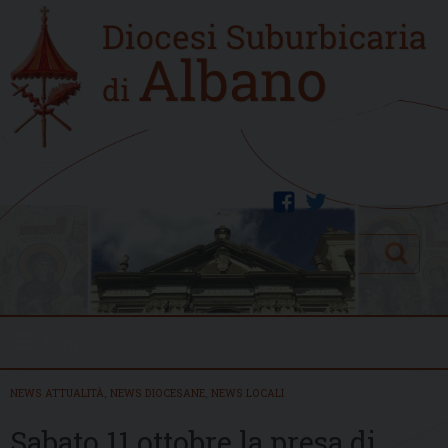
Skip
Home
to
new
content
facebook
twitter
Search
Menu
NEWS ATTUALITÀ
,
NEWS DIOCESANE
,
NEWS LOCALI
Sabato 11 ottobre la presa di