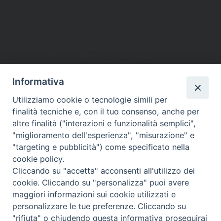
Informativa
DIOCESI SUBURBICARIA DI ALBANO
Utilizziamo cookie o tecnologie simili per
Contatti:
Tel.: 06.93268401 - Fax.: 06.9323844
finalità tecniche e, con il tuo consenso, anche per
E-mail:
curia@diocesidialbano.it
altre finalità ("interazioni e funzionalità semplici",
"miglioramento dell'esperienza", "misurazione" e
Orari:
dal Lunedì al Venerdì Ore: 9:00 - 13:00
"targeting e pubblicità") come specificato nella
cookie policy.
Orario ufficio Matrimoni:
Cliccando su "accetta" acconsenti all'utilizzo dei
Lunedì, Mercoledì e Venerdì, Ore 9:30 - 12:30
cookie. Cliccando su "personalizza" puoi avere
maggiori informazioni sui cookie utilizzati e
personalizzare le tue preferenze. Cliccando su
"rifiuta" o chiudendo questa informativa proseguirai
Diocesi Suburbicaria di Albano