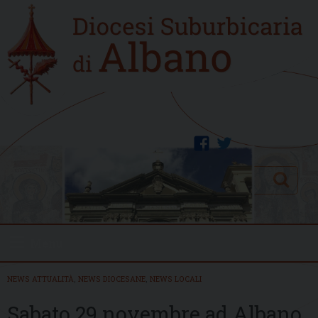
Skip
Home
to
new
content
facebook
twitter
Search
Menu
NEWS ATTUALITÀ
,
NEWS DIOCESANE
,
NEWS LOCALI
Sabato 29 novembre ad Albano