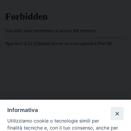
Informativa
DIOCESI SUBURBICARIA DI ALBANO
Utilizziamo cookie o tecnologie simili per
Contatti:
Tel.: 06.93268401 - Fax.: 06.9323844
finalità tecniche e, con il tuo consenso, anche per