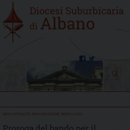
Skip
Home
to
new
content
facebook
twitter
Search
Menu
NEWS ATTUALITÀ
,
NEWS DIOCESANE
,
NEWS LOCALI
Proroga del bando per il