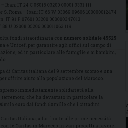
– Iban: IT 24 C 05018 03200 00001 3331 111
er S, Roma – Iban: IT 66 W 03069 09606 100000012474
an: IT 91 P 07601 03200 000000347013
T 88 U 02008 05206 000011063 119
olta fondi straordinaria con
numero solidale 45525
ana e Unicef, per garantire agli uffici sul campo di
lazione, ed in particolare alle famiglie e ai bambini,
do.
 di Caritas italiana del 9 settembre scorso e una
er offrire aiuto alla popolazione del Marocco.
espresso immediatamente solidarietà alla
 terremoto, che ha devastato in particolare la
0mila euro dai fondi 8xmille che i cittadini
N
Caritas Italiana, a far fronte alle prime necessità.
 con le Caritas in Marocco in vari progetti a favore