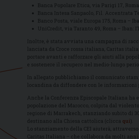
Banca Popolare Etica, via Parigi 17, Roma 
Banca Intesa Sanpaolo, Fil. Accentrata T
Banco Posta, viale Europa 175, Roma – Ib
UniCredit, via Taranto 49, Roma – Iban: I
Inoltre, è stata avviata una campagna di racc
lanciata da Croce rossa italiana, Caritas itali
portare avanti e rafforzare gli aiuti alla popo
e sostenere il recupero nel medio-lungo perio
In allegato pubblichiamo il comunicato stampa
locandina da diffondere con le informazioni p
Anche la Conferenza Episcopale Italiana ha 
popolazione del Marocco, colpita dal violento
regione di Marrakech, stanziando subito di 30
destinano alla Chiesa cattolica (clicca
qui
).
Lo stanziamento della CEI aiuterà, attraverso 
Caritas Italiana – che collabora da molti anni