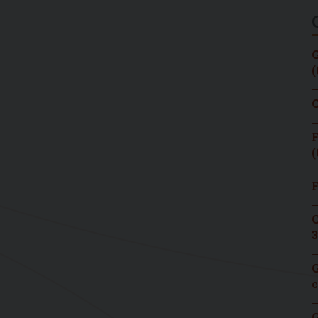
G
(
C
F
(
F
C
3
G
c
G