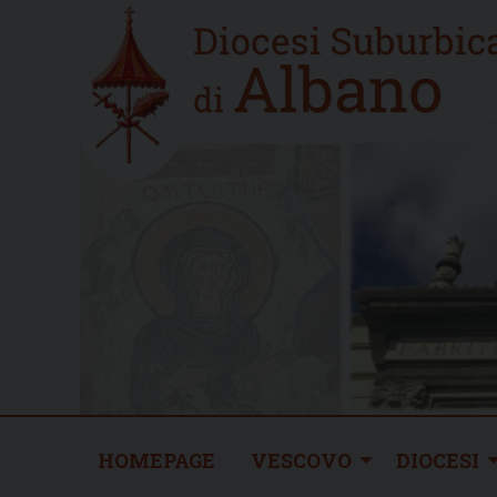
Skip
Home
to
new
content
HOMEPAGE
VESCOVO
DIOCESI