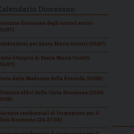
Calendario Diocesano
iornata diocesana degli oratori estivi
01/07)
elebrazioni per Santa Maria Goretti (05/07)
esta liturgica di Santa Maria Goretti
06/07)
esta della Madonna della Rotonda (01/08)
hiusura uffici della Curia diocesana (13/08-
0/08)
iornate residenziali di formazione per il
lero diocesano (24-27/08)
iornate residenziali di formazione per il