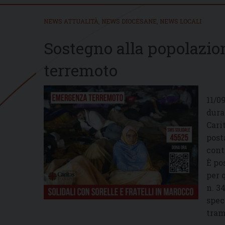
NEWS ATTUALITÀ
,
NEWS DIOCESANE
,
NEWS LOCALI
Sostegno alla popolazio
terremoto
11/0
dura
Cari
post
cont
È po
per 
n. 3
spec
tram