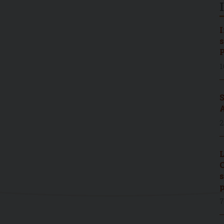
I
s
P
1
S
A
2
L
C
s
p
7