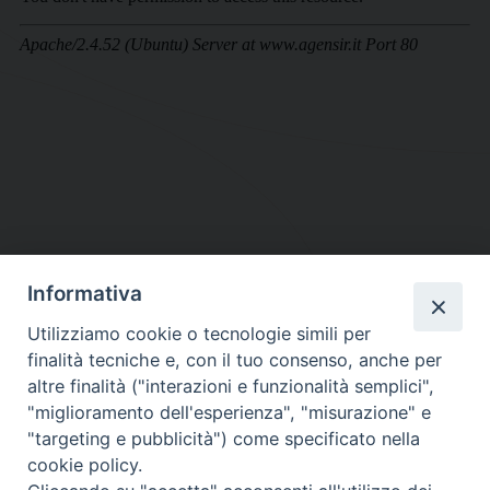
Informativa
DIOCESI SUBURBICARIA DI ALBANO
Utilizziamo cookie o tecnologie simili per
Contatti:
Tel.: 06.93268401 - Fax.: 06.9323844
finalità tecniche e, con il tuo consenso, anche per
E-mail:
curia@diocesidialbano.it
altre finalità ("interazioni e funzionalità semplici",
"miglioramento dell'esperienza", "misurazione" e
Orari:
dal Lunedì al Venerdì Ore: 9:00 - 13:00
"targeting e pubblicità") come specificato nella
cookie policy.
Orario ufficio Matrimoni: