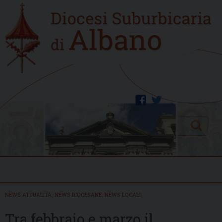
Skip
Home
to
new
content
facebook
twitter
Search
Menu
NEWS ATTUALITÀ
,
NEWS DIOCESANE
,
NEWS LOCALI
Tra febbraio e marzo il