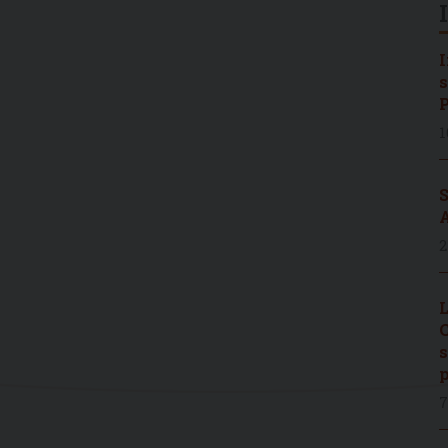
I
s
P
1
S
A
2
L
C
s
p
7