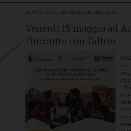
NEWS ATTUALITÀ
,
NEWS DIOCESANE
,
NEWS LOCALI
Venerdì 15 maggio ad Ari
l’incontro con l’altro»
12/0
sue 
ogni
l’inc
rifl
orga
dell
Comu
A di
vene