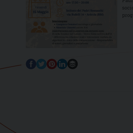
Padr
soci
prog