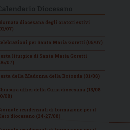
Calendario Diocesano
iornata diocesana degli oratori estivi
01/07)
elebrazioni per Santa Maria Goretti (05/07)
esta liturgica di Santa Maria Goretti
06/07)
esta della Madonna della Rotonda (01/08)
hiusura uffici della Curia diocesana (13/08-
0/08)
iornate residenziali di formazione per il
lero diocesano (24-27/08)
iornate residenziali di formazione per il