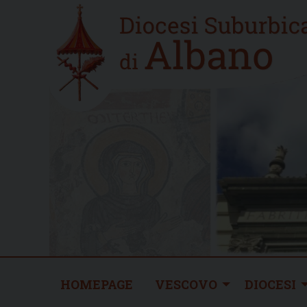
Skip
Home
to
new
content
HOMEPAGE
VESCOVO
DIOCESI