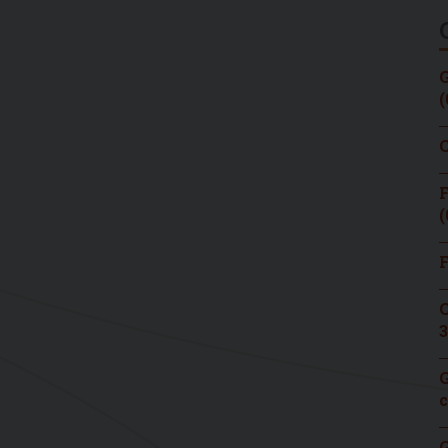
G
(
C
F
(
F
C
3
G
c
G