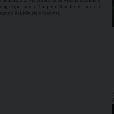
i Somaschi in via Rufelli, 14 ad Ariccia, saranno il
ologo e giornalista Gianpiero Gamaleri e l’autore di
rammi Rai, Maurizio Gianotti.
N