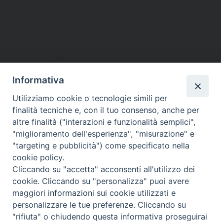
Informativa
DIOCESI SUBURBICARIA DI ALBANO
Utilizziamo cookie o tecnologie simili per
Contatti:
Tel.: 06.93268401 - Fax.: 06.9323844
finalità tecniche e, con il tuo consenso, anche per
E-mail:
curia@diocesidialbano.it
altre finalità ("interazioni e funzionalità semplici",
"miglioramento dell'esperienza", "misurazione" e
Orari:
dal Lunedì al Venerdì Ore: 9:00 - 13:00
"targeting e pubblicità") come specificato nella
cookie policy.
Orario ufficio Matrimoni:
Cliccando su "accetta" acconsenti all'utilizzo dei
Lunedì, Mercoledì e Venerdì, Ore 9:30 - 12:30
cookie. Cliccando su "personalizza" puoi avere
maggiori informazioni sui cookie utilizzati e
personalizzare le tue preferenze. Cliccando su
"rifiuta" o chiudendo questa informativa proseguirai
Diocesi Suburbicaria di Albano