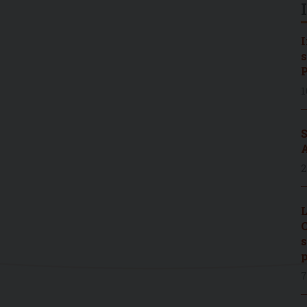
I
s
P
1
S
A
2
L
C
s
p
7