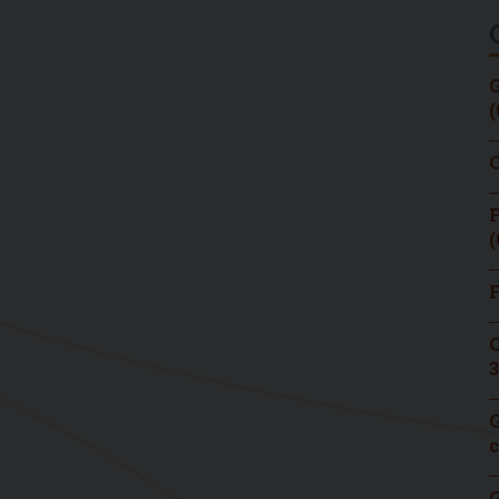
G
(
C
F
(
F
C
3
G
c
G