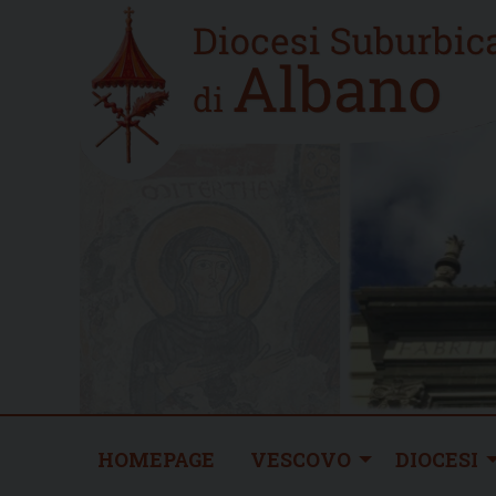
Skip
Home
to
new
content
HOMEPAGE
VESCOVO
DIOCESI