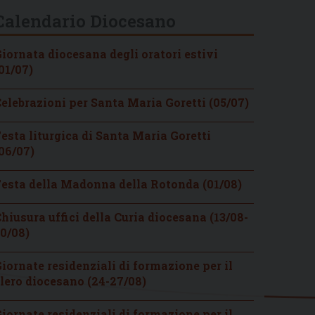
Calendario Diocesano
iornata diocesana degli oratori estivi
01/07)
elebrazioni per Santa Maria Goretti (05/07)
esta liturgica di Santa Maria Goretti
06/07)
esta della Madonna della Rotonda (01/08)
hiusura uffici della Curia diocesana (13/08-
0/08)
iornate residenziali di formazione per il
lero diocesano (24-27/08)
iornate residenziali di formazione per il