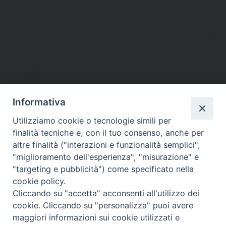
Informativa
DIOCESI SUBURBICARIA DI ALBANO
Utilizziamo cookie o tecnologie simili per
Contatti:
Tel.: 06.93268401 - Fax.: 06.9323844
finalità tecniche e, con il tuo consenso, anche per
E-mail:
curia@diocesidialbano.it
altre finalità ("interazioni e funzionalità semplici",
"miglioramento dell'esperienza", "misurazione" e
Orari:
dal Lunedì al Venerdì Ore: 9:00 - 13:00
"targeting e pubblicità") come specificato nella
cookie policy.
Orario ufficio Matrimoni:
Cliccando su "accetta" acconsenti all'utilizzo dei
Lunedì, Mercoledì e Venerdì, Ore 9:30 - 12:30
cookie. Cliccando su "personalizza" puoi avere
maggiori informazioni sui cookie utilizzati e