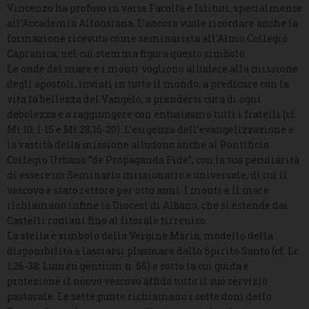
Vincenzo ha profuso in varie Facoltà e Istituti, specialmente
all’Accademia Alfonsiana. L’ancora vuole ricordare anche la
formazione ricevuta come seminarista all’Almo Collegio
Capranica, nel cui stemma figura questo simbolo.
Le onde del mare e i monti vogliono alludere alla missione
degli apostoli, inviati in tutto il mondo, a predicare con la
vita la bellezza del Vangelo, a prendersi cura di ogni
debolezza e a raggiungere con entusiasmo tutti i fratelli (cf.
Mt 10, 1-15 e Mt 28,16-20). L’esigenza dell’evangelizzazione e
la vastità della missione alludono anche al Pontificio
Collegio Urbano “de Propaganda Fide”, con la sua peculiarità
di essere un Seminario missionario e universale, di cui il
vescovo è stato rettore per otto anni. I monti e il mare
richiamano infine la Diocesi di Albano, che si estende dai
Castelli romani fino al litorale tirrenico.
La stella è simbolo della Vergine Maria, modello della
disponibilità a lasciarsi plasmare dallo Spirito Santo (cf. Lc
1,26-38; Lumen gentium n. 56) e sotto la cui guida e
protezione il nuovo vescovo affida tutto il suo servizio
pastorale. Le sette punte richiamano i sette doni dello