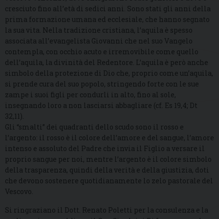
cresciuto fino all’età di sedici anni. Sono stati gli anni della
prima formazione umana ed ecclesiale, che hanno segnato
la sua vita. Nella tradizione cristiana, l’aquila è spesso
associata all’evangelista Giovanni che nel suo Vangelo
contempla, con occhio acuto e irremovibile come quello
dell’aquila, la divinità del Redentore. L’aquila è però anche
simbolo della protezione di Dio che, proprio come un’aquila,
si prende cura del suo popolo, stringendo forte con le sue
zampe i suoi figli per condurli in alto, fino al sole,
insegnando loro a non lasciarsi abbagliare (cf. Es 19,4; Dt
32,11).
Gli “smalti” dei quadranti dello scudo sono il rosso e
l’argento: il rosso è il colore dell’amore e del sangue, l’amore
intenso e assoluto del Padre che invia il Figlio a versare il
proprio sangue per noi, mentre l’argento è il colore simbolo
della trasparenza, quindi della verità e della giustizia, doti
che devono sostenere quotidianamente lo zelo pastorale del
Vescovo.
Si ringraziano il Dott. Renato Poletti per la consulenza e la