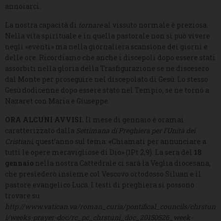
annoiarci.
La nostra capacità di
tornare
al vissuto normale è preziosa.
Nella vita spirituale e in quella pastorale non si può vivere
negli «eventi» ma nella giornaliera scansione dei giorni e
delle ore. Ricordiamo che anche i discepoli dopo essere stati
assorbiti nella gloria della Trasfigurazione se ne discesero
dal Monte per proseguire nel discepolato di Gesù. Lo stesso
Gesù dodicenne dopo essere stato nel Tempio, se ne tornò a
Nazaret con Maria e Giuseppe.
O
RA ALCUNI AVVISI
.
Il mese di gennaio è oramai
caratterizzato dalla
Settimana di Preghiera per l’Unità dei
Cristiani
, quest’anno sul tema: «Chiamati per annunciare a
tutti le opere meravigliose di Dio» (1Pt 2,9). La sera del
18
gennaio
nella nostra Cattedrale ci sarà la Veglia diocesana,
che presiederò insieme col Vescovo ortodosso Siluan e il
pastore evangelico Luca. I testi di preghiera si possono
trovare su
http://www.vatican.va/roman_curia/pontifical_councils/chrstun
i/weeks-prayer-doc/rc_pc_chrstuni_doc_20150526_week-