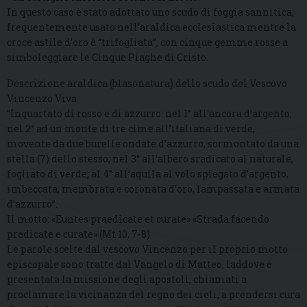
In questo caso è stato adottato uno scudo di foggia sannitica,
frequentemente usato nell’araldica ecclesiastica mentre la
croce astile d’oro è “trifogliata”, con cinque gemme rosse a
simboleggiare le Cinque Piaghe di Cristo.
Descrizione araldica (blasonatura) dello scudo del Vescovo
Vincenzo Viva
“Inquartato di rosso e di azzurro: nel 1° all’ancora d’argento;
nel 2° ad un monte di tre cime all’italiana di verde,
movente da due burelle ondate d’azzurro, sormontato da una
stella (7) dello stesso; nel 3° all’albero sradicato al naturale,
fogliato di verde; al 4° all’aquila al volo spiegato d’argento,
imbeccata, membrata e coronata d’oro, lampassata e armata
d’azzurro”.
Il motto: «Euntes praedicate et curate» «Strada facendo
predicate e curate» (Mt 10, 7-8)
Le parole scelte dal vescovo Vincenzo per il proprio motto
episcopale sono tratte dal Vangelo di Matteo, laddove è
presentata la missione degli apostoli, chiamati a
proclamare la vicinanza del regno dei cieli, a prendersi cura