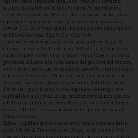
Spirito Santo (sapienza, intelletto, consiglio, fortezza,
scienza, pietà, timore di Dio), di cui la Vergine Madre è
rivestita in modo eccellente e che il vescovo invoca, come
ogni fedele, per obbedire con prontezza alle ispirazioni
divine (CCC 1831): “tutti quelli che sono guidati dallo Spirito
di Dio, costoro sono figli di Dio” (Rm 8,14).
L’albero che campeggia nel terzo quadrante costituisce
chiaro riferimento allo stemma della Città di Copertino
dove compare infatti un pino marittimo. Copertino, nella
provincia di Lecce, è la città natale dei genitori del vescovo,
dove è maturata la sua vocazione al sacerdozio ministeriale
e dove nel Salento e in Puglia ha svolto una parte del suo
ministero sacerdotale, come presbitero della Diocesi di
Nardò-Gallipoli. Il pino simboleggia anche benignità e
cordialità, a motivo della sua caratteristica di non nuocere
ad alcuna pianta che gli sta sotto e di accogliere con la sua
ombra tutte le creature, specialmente gli umili e quanti
cercano rifugio.
Infine, l’aquila è quella che caratterizza lo stemma della
città tedesca di Francoforte sul Meno, la città natale del
vescovo Vincenzo, dove emigrarono i suoi genitori e dove è