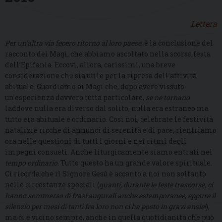
Lettera
Per un’altra via fecero ritorno al loro paese
: è la conclusione del
racconto dei Magi, che abbiamo ascoltato nella scorsa festa
dell’Epifania. Eccovi, allora, carissimi, una breve
considerazione che sia utile per la ripresa dell’attività
abituale. Guardiamo ai Magi che, dopo avere vissuto
un’esperienza davvero tutta particolare,
se ne tornano
laddove nulla era diverso dal solito, nulla era estraneo ma
tutto era abituale e ordinario. Così noi, celebrate le festività
natalizie ricche di annunci di serenità e di pace, rientriamo
ora nelle questioni di tutti i giorni e nei ritmi degli
impegni consueti. Anche liturgicamente siamo entrati nel
tempo ordinario
. Tutto questo ha un grande valore spirituale.
Ci ricorda che il Signore Gesù è accanto a noi non soltanto
nelle circostanze speciali (
quanti, durante le feste trascorse, ci
hanno sommerso di frasi augurali anche estemporanee, eppure il
silenzio per mesi di tanti fra loro non ci ha posto in gravi ansie!
),
ma ci è vicino sempre, anche in quella quotidianità che può