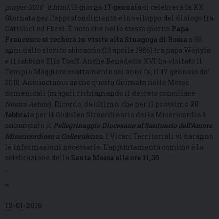
prayer-2016_it.html
.
Il giorno
17 gennaio
si celebrerà la XX
Giornata per l’approfondimento e lo sviluppo del dialogo fra
Cattolici ed Ebrei. È noto che nello stesso giorno
Papa
Francesco si recherà in visita alla Sinagoga di Roma
a 30
anni dallo storico abbraccio (13 aprile 1986) tra papa Wojtyla
e il rabbino Elio Toaff. Anche Benedetto XVI ha visitato il
Tempio Maggiore esattamente sei anni fa, il 17 gennaio del
2010. Annunciamo anche questa Giornata nelle Messe
domenicali (magari richiamando il decreto conciliare
Nostra Aetate
). Ricordo, da ultimo, che per il prossimo
20
febbraio
per il Giubileo Straordinario della Misericordia è
annunciato il
Pellegrinaggio Diocesano al Santuario dell’Amore
Misericordioso a Collevalenza
.
I Vicari Territoriali vi daranno
le informazioni necessarie. L’appuntamento comune è la
celebrazione della
Santa Messa alle ore 11,30
.
...
””
12-01-2016