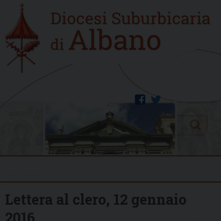
Skip
Home
to
new
content
facebook
twitter
Search
Menu
Lettera al clero, 12 gennaio
2016