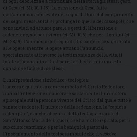
di ogni debolezza e a continuare nella storia gli stessi gesti
di Gesù (cf. Mt, 10, 1-15). La missione di Gesù, fatta
dall’annuncio autorevole del regno di Dio e dal compimento
dei segni messianici, si prolunga in quella dei discepoli, che
sono inviati ad attuare parole e gesti di liberazione e
redenzione, sia per i vicini (cf. Mt, 10,6) che per i lontani (cf.
Mt 28,19). L’annuncio del regno di Dio conferisce significato
alle opere; mentre le opere attuano l’annuncio,
specialmente attraverso la testimonianza della vita, il
totale affidamento a Dio Padre, la libertà interiore e la
donazione totale di se stessi.
L’interpretazione simbolico - teologica:
L’ancora è qui intesa come simbolo del Cristo Redentore;
indica l’intenzione di ancorare saldamente il ministero
episcopale sulla persona vivente del Cristo dal quale tutto è
sanato e redento. Il mistero della redenzione, la “copiosa
redemptio”, è anche al centro della teologia morale di
Sant’Alfonso Maria de’ Liguori, che ha molto ispirato, per il
suo cristocentrismo e per la benignità pastorale,
l’insegnamento della teologia morale che il vescovo