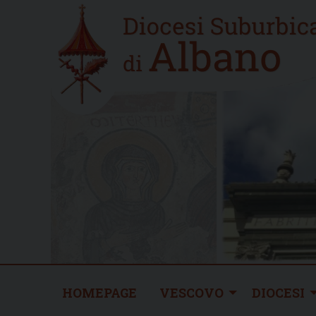
Skip
Home
to
new
content
HOMEPAGE
VESCOVO
DIOCESI