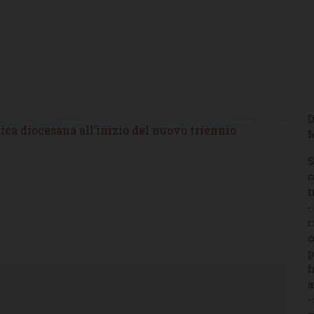
D
lica diocesana all’inizio del nuovo triennio
M
S
c
t
-
r
c
p
f
a
-