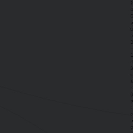
2
d
C
p
u
a
D
r
L
d
S
s
a
r
(
p
r
c
i
g