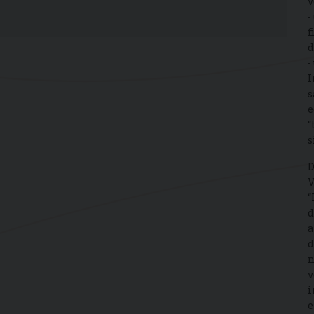
v
-
f
d
-
I
s
e
“
s
D
V
“
d
a
d
n
v
i
e