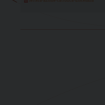
lettera-azione-cattolica-diocesana