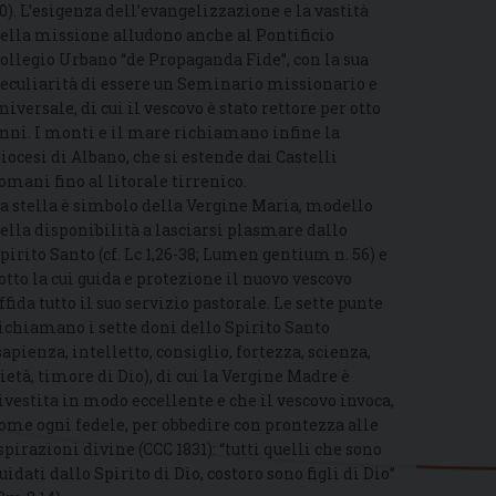
0). L’esigenza dell’evangelizzazione e la vastità
ella missione alludono anche al Pontificio
ollegio Urbano “de Propaganda Fide”, con la sua
eculiarità di essere un Seminario missionario e
niversale, di cui il vescovo è stato rettore per otto
nni. I monti e il mare richiamano infine la
iocesi di Albano, che si estende dai Castelli
omani fino al litorale tirrenico.
a stella è simbolo della Vergine Maria, modello
ella disponibilità a lasciarsi plasmare dallo
pirito Santo (cf. Lc 1,26-38; Lumen gentium n. 56) e
otto la cui guida e protezione il nuovo vescovo
ffida tutto il suo servizio pastorale. Le sette punte
ichiamano i sette doni dello Spirito Santo
sapienza, intelletto, consiglio, fortezza, scienza,
ietà, timore di Dio), di cui la Vergine Madre è
ivestita in modo eccellente e che il vescovo invoca,
ome ogni fedele, per obbedire con prontezza alle
spirazioni divine (CCC 1831): “tutti quelli che sono
uidati dallo Spirito di Dio, costoro sono figli di Dio”