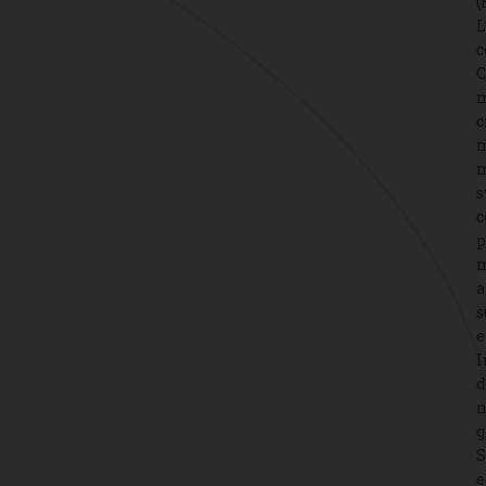
(
L
c
C
m
c
m
m
s
c
p
m
a
s
e
I
d
n
g
S
e