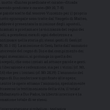
l motto: «Euntes praedicate et curate» «Strada
acendo predicate e curate» (Mt 10, 7-8)
e parole scelte dal vescovo Vincenzo per il proprio
otto episcopale sono tratte dal Vangelo di Matteo,
addove è presentata la missione degli apostoli,
hiamati a proclamare la vicinanza del regno dei
ieli, a prendersi cura di ogni debolezza e a
ontinuare nella storia gli stessi gesti di Gesù (cf.
t, 10, 1-15). La missione di Gesù, fatta dall’annuncio
utorevole del regno di Dio e dal compimento dei
egni messianici, si prolunga in quella dei
iscepoli, che sono inviati ad attuare parole e gesti
i liberazione e redenzione, sia per i vicini (cf. Mt,
0,6) che per i lontani (cf. Mt 28,19). L’annuncio del
egno di Dio conferisce significato alle opere;
entre le opere attuano l’annuncio, specialmente
ttraverso la testimonianza della vita, il totale
ffidamento a Dio Padre, la libertà interiore e la
onazione totale di se stessi.
’interpretazione simbolico - teologica: