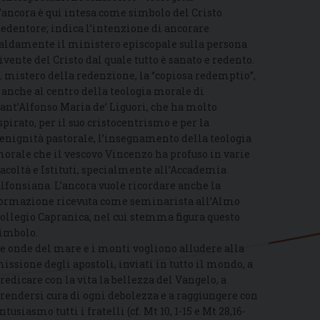
’ancora è qui intesa come simbolo del Cristo
edentore; indica l’intenzione di ancorare
aldamente il ministero episcopale sulla persona
ivente del Cristo dal quale tutto è sanato e redento.
l mistero della redenzione, la “copiosa redemptio”,
 anche al centro della teologia morale di
ant’Alfonso Maria de’ Liguori, che ha molto
spirato, per il suo cristocentrismo e per la
enignità pastorale, l’insegnamento della teologia
orale che il vescovo Vincenzo ha profuso in varie
acoltà e Istituti, specialmente all’Accademia
lfonsiana. L’ancora vuole ricordare anche la
ormazione ricevuta come seminarista all’Almo
ollegio Capranica, nel cui stemma figura questo
imbolo.
e onde del mare e i monti vogliono alludere alla
issione degli apostoli, inviati in tutto il mondo, a
redicare con la vita la bellezza del Vangelo, a
rendersi cura di ogni debolezza e a raggiungere con
ntusiasmo tutti i fratelli (cf. Mt 10, 1-15 e Mt 28,16-