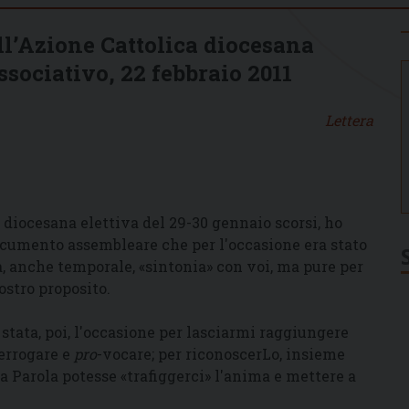
all’Azione Cattolica diocesana
ssociativo, 22 febbraio 2011
Lettera
iocesana elettiva del 29-30 gennaio scorsi, ho
ocumento assembleare che per l'occasione era stato
, anche temporale, «sintonia» con voi, ma pure per
ostro proposito.
stata, poi, l'occasione per lasciarmi raggiungere
terrogare e
pro
-vocare; per riconoscerLo, insieme
ua Parola potesse «trafiggerci» l'anima e mettere a