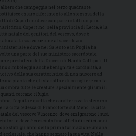
Rm 8,14).
’albero che campeggia nel terzo quadrante
ostituisce chiaro riferimento allo stemma della
ittà di Copertino dove compare infatti un pino
arittimo. Copertino, nella provincia di Lecce, è la
ittà natale dei genitori del vescovo, dove è
aturata la sua vocazione al sacerdozio
inisteriale e dove nel Salento e in Puglia ha
volto una parte del suo ministero sacerdotale,
ome presbitero della Diocesi di Nardò-Gallipoli. Il
ino simboleggia anche benignità e cordialità, a
otivo della sua caratteristica di non nuocere ad
lcuna pianta che gli sta sotto e di accogliere con la
ua ombra tutte le creature, specialmente gli umili
 quanti cercano rifugio.
nfine, l’aquila è quella che caratterizza lo stemma
ella città tedesca di Francoforte sul Meno, la città
atale del vescovo Vincenzo, dove emigrarono i suoi
enitori e dove è cresciuto fino all’età di sedici anni.
ono stati gli anni della prima formazione umana
d ecclesiale, che hanno segnato la sua vita. Nella