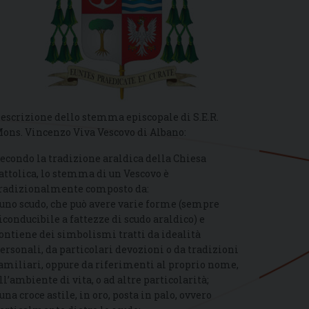
escrizione dello stemma episcopale di S.E.R.
ons. Vincenzo Viva Vescovo di Albano:
econdo la tradizione araldica della Chiesa
attolica, lo stemma di un Vescovo è
radizionalmente composto da:
 uno scudo, che può avere varie forme (sempre
iconducibile a fattezze di scudo araldico) e
ontiene dei simbolismi tratti da idealità
ersonali, da particolari devozioni o da tradizioni
amiliari, oppure da riferimenti al proprio nome,
ll’ambiente di vita, o ad altre particolarità;
 una croce astile, in oro, posta in palo, ovvero