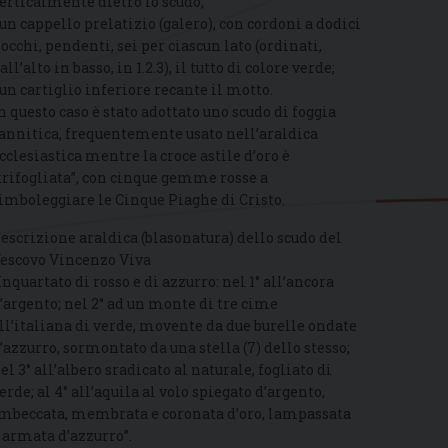
erticalmente dietro lo scudo;
 un cappello prelatizio (galero), con cordoni a dodici
iocchi, pendenti, sei per ciascun lato (ordinati,
all’alto in basso, in 1.2.3), il tutto di colore verde;
 un cartiglio inferiore recante il motto.
n questo caso è stato adottato uno scudo di foggia
annitica, frequentemente usato nell’araldica
cclesiastica mentre la croce astile d’oro è
trifogliata”, con cinque gemme rosse a
imboleggiare le Cinque Piaghe di Cristo.
escrizione araldica (blasonatura) dello scudo del
escovo Vincenzo Viva
Inquartato di rosso e di azzurro: nel 1° all’ancora
’argento; nel 2° ad un monte di tre cime
ll’italiana di verde, movente da due burelle ondate
’azzurro, sormontato da una stella (7) dello stesso;
el 3° all’albero sradicato al naturale, fogliato di
erde; al 4° all’aquila al volo spiegato d’argento,
mbeccata, membrata e coronata d’oro, lampassata
 armata d’azzurro”.