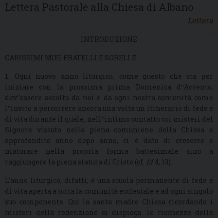
Lettera Pastorale alla Chiesa di Albano
Lettera
INTRODUZIONE
CARISSIMI MIEI FRATELLI E SORELLE
1
. Ogni nuovo anno liturgico, come questo che sta per
iniziare con la prossima prima Domenica d‟Avvento,
dev‟essere accolto da noi e da ogni nostra comunità come
l‟invito a percorrere ancora una volta un itinerario di fede e
di vita durante il quale, nell‟intimo contatto coi misteri del
Signore vissuto nella piena comunione della Chiesa e
approfondito anno dopo anno, ci è dato di crescere e
maturare nella propria forma battesimale sino a
raggiungere la piena statura di Cristo (cf.
Ef
4, 13).
L'anno liturgico, difatti, è una scuola permanente di fede e
di vita aperta a tutta la comunità ecclesiale e ad ogni singolo
suo componente. Qui la santa madre Chiesa ricordando i
misteri della redenzione ci dispiega 'le ricchezze delle