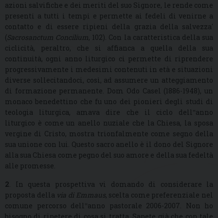
azioni salvifiche e dei meriti del suo Signore, le rende come
presenti a tutti i tempi e permette ai fedeli di venirne a
contatto e di essere ripieni della grazia della salvezza'
(
Sacrosanctum Concilium
, 102). Con la caratteristica della sua
ciclicità, peraltro, che si affianca a quella della sua
continuità, ogni anno liturgico ci permette di riprendere
progressivamente i medesimi contenuti in età e situazioni
diverse sollecitandoci, così, ad assumere un atteggiamento
di formazione permanente. Dom Odo Casel (1886-1948), un
monaco benedettino che fu uno dei pionieri degli studi di
teologia liturgica, amava dire che il ciclo dell‟anno
liturgico è come un anello nuziale che la Chiesa, la sposa
vergine di Cristo, mostra trionfalmente come segno della
sua unione con lui. Questo sacro anello è il dono del Signore
alla sua Chiesa come pegno del suo amore e della sua fedeltà
alle promesse.
2
. In questa prospettiva vi domando di considerare la
proposta della
via di Emmaus
, scelta come preferenziale nel
comune percorso dell‟anno pastorale 2006-2007. Non ho
bisogno di ripetere di cosa si tratta. Sapete già che con tale