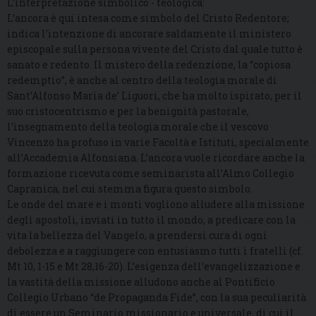
L’interpretazione simbolico - teologica:
L’ancora è qui intesa come simbolo del Cristo Redentore;
indica l’intenzione di ancorare saldamente il ministero
episcopale sulla persona vivente del Cristo dal quale tutto è
sanato e redento. Il mistero della redenzione, la “copiosa
redemptio”, è anche al centro della teologia morale di
Sant’Alfonso Maria de’ Liguori, che ha molto ispirato, per il
suo cristocentrismo e per la benignità pastorale,
l’insegnamento della teologia morale che il vescovo
Vincenzo ha profuso in varie Facoltà e Istituti, specialmente
all’Accademia Alfonsiana. L’ancora vuole ricordare anche la
formazione ricevuta come seminarista all’Almo Collegio
Capranica, nel cui stemma figura questo simbolo.
Le onde del mare e i monti vogliono alludere alla missione
degli apostoli, inviati in tutto il mondo, a predicare con la
vita la bellezza del Vangelo, a prendersi cura di ogni
debolezza e a raggiungere con entusiasmo tutti i fratelli (cf.
Mt 10, 1-15 e Mt 28,16-20). L’esigenza dell’evangelizzazione e
la vastità della missione alludono anche al Pontificio
Collegio Urbano “de Propaganda Fide”, con la sua peculiarità
di essere un Seminario missionario e universale, di cui il