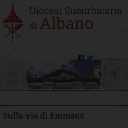
Skip
Home
to
new
content
facebook
twitter
Search
Menu
Sulla via di Emmaus