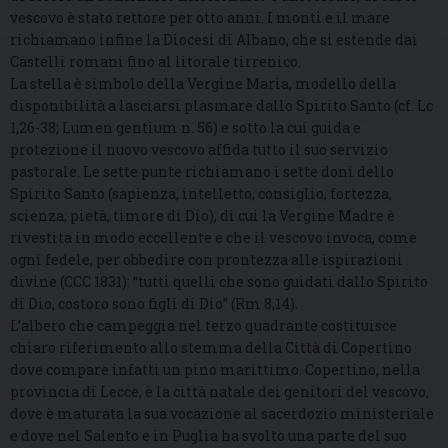
vescovo è stato rettore per otto anni. I monti e il mare
richiamano infine la Diocesi di Albano, che si estende dai
Castelli romani fino al litorale tirrenico.
La stella è simbolo della Vergine Maria, modello della
disponibilità a lasciarsi plasmare dallo Spirito Santo (cf. Lc
1,26-38; Lumen gentium n. 56) e sotto la cui guida e
protezione il nuovo vescovo affida tutto il suo servizio
pastorale. Le sette punte richiamano i sette doni dello
Spirito Santo (sapienza, intelletto, consiglio, fortezza,
scienza, pietà, timore di Dio), di cui la Vergine Madre è
rivestita in modo eccellente e che il vescovo invoca, come
ogni fedele, per obbedire con prontezza alle ispirazioni
divine (CCC 1831): “tutti quelli che sono guidati dallo Spirito
di Dio, costoro sono figli di Dio” (Rm 8,14).
L’albero che campeggia nel terzo quadrante costituisce
chiaro riferimento allo stemma della Città di Copertino
dove compare infatti un pino marittimo. Copertino, nella
provincia di Lecce, è la città natale dei genitori del vescovo,
dove è maturata la sua vocazione al sacerdozio ministeriale
e dove nel Salento e in Puglia ha svolto una parte del suo