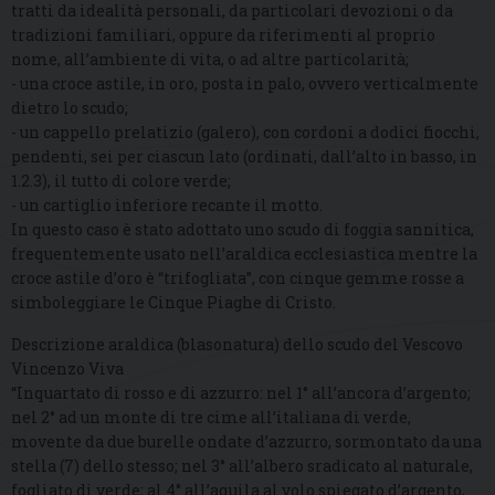
tratti da idealità personali, da particolari devozioni o da
tradizioni familiari, oppure da riferimenti al proprio
nome, all’ambiente di vita, o ad altre particolarità;
- una croce astile, in oro, posta in palo, ovvero verticalmente
dietro lo scudo;
- un cappello prelatizio (galero), con cordoni a dodici fiocchi,
pendenti, sei per ciascun lato (ordinati, dall’alto in basso, in
1.2.3), il tutto di colore verde;
- un cartiglio inferiore recante il motto.
In questo caso è stato adottato uno scudo di foggia sannitica,
frequentemente usato nell’araldica ecclesiastica mentre la
croce astile d’oro è “trifogliata”, con cinque gemme rosse a
simboleggiare le Cinque Piaghe di Cristo.
Descrizione araldica (blasonatura) dello scudo del Vescovo
Vincenzo Viva
“Inquartato di rosso e di azzurro: nel 1° all’ancora d’argento;
nel 2° ad un monte di tre cime all’italiana di verde,
movente da due burelle ondate d’azzurro, sormontato da una
stella (7) dello stesso; nel 3° all’albero sradicato al naturale,
fogliato di verde; al 4° all’aquila al volo spiegato d’argento,