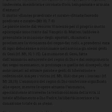
imbeccata, membrata e coronata d’oro, lampassata e armata
d’azzurro”.
Il motto: «Euntes praedicate et curate» «Strada facendo
predicate e curate» (Mt 10, 7-8)
Le parole scelte dal vescovo Vincenzo per il proprio motto
episcopale sono tratte dal Vangelo di Matteo, laddove è
presentata la missione degli apostoli, chiamati a
proclamare la vicinanza del regno dei cieli, a prendersi cura
di ogni debolezza e a continuare nella storia gli stessi gesti
di Gesù (cf. Mt, 10, 1-15). La missione di Gesù, fatta
dall’annuncio autorevole del regno di Dio e dal compimento
dei segni messianici, si prolunga in quella dei discepoli, che
sono inviati ad attuare parole e gesti di liberazione e
redenzione, sia per i vicini (cf. Mt, 10,6) che per i lontani (cf.
Mt 28,19). L’annuncio del regno di Dio conferisce significato
alle opere; mentre le opere attuano l’annuncio,
specialmente attraverso la testimonianza della vita, il
totale affidamento a Dio Padre, la libertà interiore e la
donazione totale di se stessi.