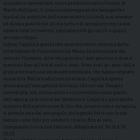
ministero sacerdotale, come presbitero della Diocesi di
Nardò-Gallipoli. Il pino simboleggia anche benignità e
cordialità, a motivo della sua caratteristica di non nuocere
ad alcuna pianta che gli sta sotto e di accogliere con la sua
ombra tutte le creature, specialmente gli umili e quanti
cercano rifugio.
Infine, l’aquila è quella che caratterizza lo stemma della
città tedesca di Francoforte sul Meno, la città natale del
vescovo Vincenzo, dove emigrarono i suoi genitori e dove è
cresciuto fino all’età di sedici anni. Sono stati gli anni della
prima formazione umana ed ecclesiale, che hanno segnato
la sua vita. Nella tradizione cristiana, l’aquila è spesso
associata all’evangelista Giovanni che nel suo Vangelo
contempla, con occhio acuto e irremovibile come quello
dell’aquila, la divinità del Redentore. L’aquila è però anche
simbolo della protezione di Dio che, proprio come un’aquila,
si prende cura del suo popolo, stringendo forte con le sue
zampe i suoi figli per condurli in alto, fino al sole,
insegnando loro a non lasciarsi abbagliare (cf. Es 19,4; Dt
32,11).