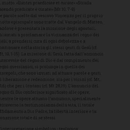
l motto: «Euntes praedicate et curate» «Strada
acendo predicate e curate» (Mt 10, 7-8)
e parole scelte dal vescovo Vincenzo per il proprio
otto episcopale sono tratte dal Vangelo di Matteo,
addove è presentata la missione degli apostoli,
hiamati a proclamare la vicinanza del regno dei
ieli, a prendersi cura di ogni debolezza e a
ontinuare nella storia gli stessi gesti di Gesù (cf.
t, 10, 1-15). La missione di Gesù, fatta dall’annuncio
utorevole del regno di Dio e dal compimento dei
egni messianici, si prolunga in quella dei
iscepoli, che sono inviati ad attuare parole e gesti
i liberazione e redenzione, sia per i vicini (cf. Mt,
0,6) che per i lontani (cf. Mt 28,19). L’annuncio del
egno di Dio conferisce significato alle opere;
entre le opere attuano l’annuncio, specialmente
ttraverso la testimonianza della vita, il totale
ffidamento a Dio Padre, la libertà interiore e la
onazione totale di se stessi.
’interpretazione simbolico - teologica: