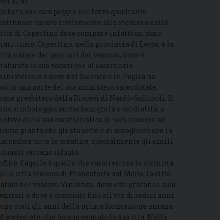
Rm 8,14).
’albero che campeggia nel terzo quadrante
ostituisce chiaro riferimento allo stemma della
ittà di Copertino dove compare infatti un pino
arittimo. Copertino, nella provincia di Lecce, è la
ittà natale dei genitori del vescovo, dove è
aturata la sua vocazione al sacerdozio
inisteriale e dove nel Salento e in Puglia ha
volto una parte del suo ministero sacerdotale,
ome presbitero della Diocesi di Nardò-Gallipoli. Il
ino simboleggia anche benignità e cordialità, a
otivo della sua caratteristica di non nuocere ad
lcuna pianta che gli sta sotto e di accogliere con la
ua ombra tutte le creature, specialmente gli umili
 quanti cercano rifugio.
nfine, l’aquila è quella che caratterizza lo stemma
ella città tedesca di Francoforte sul Meno, la città
atale del vescovo Vincenzo, dove emigrarono i suoi
enitori e dove è cresciuto fino all’età di sedici anni.
ono stati gli anni della prima formazione umana
d ecclesiale, che hanno segnato la sua vita. Nella