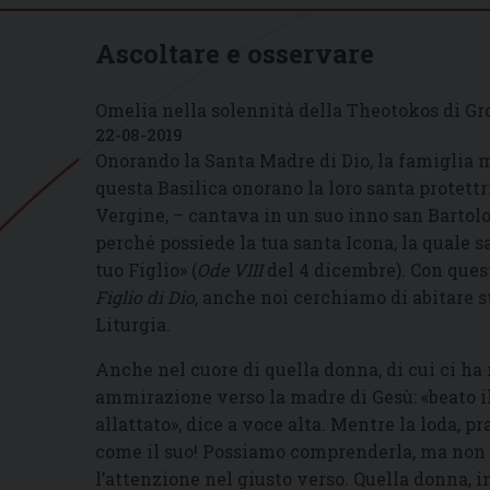
Ascoltare e osservare
Omelia nella solennità della Theotokos di Gro
22-08-2019
Onorando la Santa Madre di Dio, la famiglia m
questa Basilica onorano la loro santa protettri
Vergine, – cantava in un suo inno san Bartolo
perché possiede la tua santa Icona, la quale s
tuo Figlio» (
Ode VIII
del 4 dicembre). Con que
Figlio di Dio
, anche noi cerchiamo di abitare 
Liturgia.
Anche nel cuore di quella donna, di cui ci ha 
ammirazione verso la madre di Gesù: «beato il
allattato», dice a voce alta. Mentre la loda, 
come il suo! Possiamo comprenderla, ma non imi
l’attenzione nel giusto verso. Quella donna, i