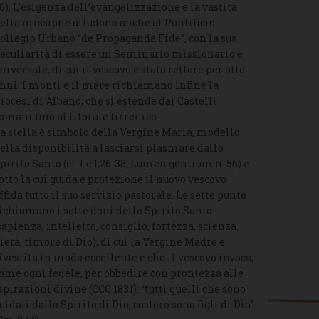
0). L’esigenza dell’evangelizzazione e la vastità
ella missione alludono anche al Pontificio
ollegio Urbano “de Propaganda Fide”, con la sua
eculiarità di essere un Seminario missionario e
niversale, di cui il vescovo è stato rettore per otto
nni. I monti e il mare richiamano infine la
iocesi di Albano, che si estende dai Castelli
omani fino al litorale tirrenico.
a stella è simbolo della Vergine Maria, modello
ella disponibilità a lasciarsi plasmare dallo
pirito Santo (cf. Lc 1,26-38; Lumen gentium n. 56) e
otto la cui guida e protezione il nuovo vescovo
ffida tutto il suo servizio pastorale. Le sette punte
ichiamano i sette doni dello Spirito Santo
sapienza, intelletto, consiglio, fortezza, scienza,
ietà, timore di Dio), di cui la Vergine Madre è
ivestita in modo eccellente e che il vescovo invoca,
ome ogni fedele, per obbedire con prontezza alle
spirazioni divine (CCC 1831): “tutti quelli che sono
uidati dallo Spirito di Dio, costoro sono figli di Dio”