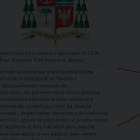
escrizione dello stemma episcopale di S.E.R.
ons. Vincenzo Viva Vescovo di Albano:
econdo la tradizione araldica della Chiesa
attolica, lo stemma di un Vescovo è
radizionalmente composto da:
 uno scudo, che può avere varie forme (sempre
iconducibile a fattezze di scudo araldico) e
ontiene dei simbolismi tratti da idealità
ersonali, da particolari devozioni o da tradizioni
amiliari, oppure da riferimenti al proprio nome,
ll’ambiente di vita, o ad altre particolarità;
 una croce astile, in oro, posta in palo, ovvero