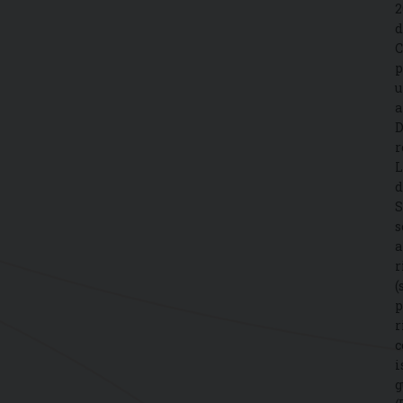
2
d
C
p
u
a
D
r
L
d
S
s
a
r
(
p
r
c
i
g