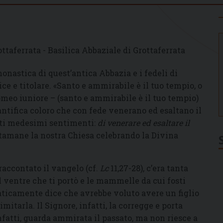
ttaferrata - Basilica Abbaziale di Grottaferrata
onastica di quest’antica Abbazia e i fedeli di
ce e titolare. «Santo e ammirabile è il tuo tempio, o
meo iuniore – (santo e ammirabile è il tuo tempio)
antifica coloro che con fede venerano ed esaltano il
sti medesimi sentimenti:
di venerare ed esaltare il
stamane la nostra Chiesa celebrando la Divina
raccontato il vangelo (cf.
Lc
11,27-28), c’era tanta
 ventre che ti portò e le mammelle da cui fosti
praticamente dice che avrebbe voluto avere un figlio
tarla. Il Signore, infatti, la corregge e porta
nfatti, guarda ammirata il passato, ma non riesce a