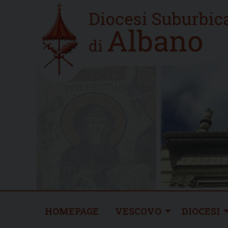
Skip
Home
to
new
content
HOMEPAGE
VESCOVO
DIOCESI