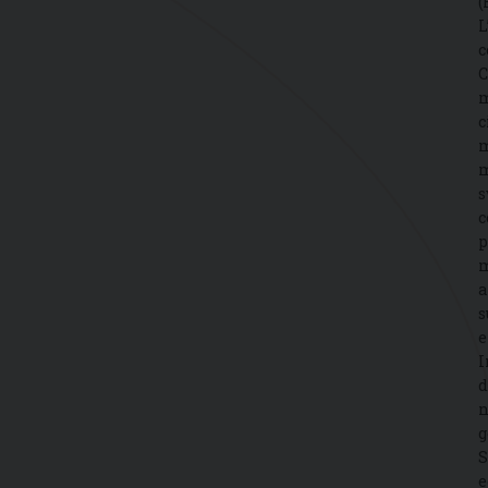
(
L
c
C
m
c
m
m
s
c
p
m
a
s
e
I
d
n
g
S
e