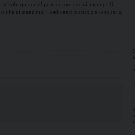
: c’è chi guarda al passato, ma non si accorge di
si che ci siano molti sedicenti «critici» e «analisti»,
D
M
S
c
t
-
r
c
p
f
a
-