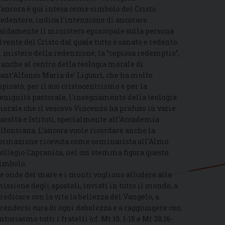
’ancora è qui intesa come simbolo del Cristo
edentore; indica l’intenzione di ancorare
aldamente il ministero episcopale sulla persona
ivente del Cristo dal quale tutto è sanato e redento.
l mistero della redenzione, la “copiosa redemptio”,
 anche al centro della teologia morale di
ant’Alfonso Maria de’ Liguori, che ha molto
spirato, per il suo cristocentrismo e per la
enignità pastorale, l’insegnamento della teologia
orale che il vescovo Vincenzo ha profuso in varie
acoltà e Istituti, specialmente all’Accademia
lfonsiana. L’ancora vuole ricordare anche la
ormazione ricevuta come seminarista all’Almo
ollegio Capranica, nel cui stemma figura questo
imbolo.
e onde del mare e i monti vogliono alludere alla
issione degli apostoli, inviati in tutto il mondo, a
redicare con la vita la bellezza del Vangelo, a
rendersi cura di ogni debolezza e a raggiungere con
ntusiasmo tutti i fratelli (cf. Mt 10, 1-15 e Mt 28,16-