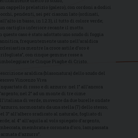
erticalmente dietro lo scudo;
 un cappello prelatizio (galero), con cordoni a dodici
iocchi, pendenti, sei per ciascun lato (ordinati,
all’alto in basso, in 1.2.3), il tutto di colore verde;
 un cartiglio inferiore recante il motto.
n questo caso è stato adottato uno scudo di foggia
annitica, frequentemente usato nell’araldica
cclesiastica mentre la croce astile d’oro è
trifogliata”, con cinque gemme rosse a
imboleggiare le Cinque Piaghe di Cristo.
escrizione araldica (blasonatura) dello scudo del
escovo Vincenzo Viva
Inquartato di rosso e di azzurro: nel 1° all’ancora
’argento; nel 2° ad un monte di tre cime
ll’italiana di verde, movente da due burelle ondate
’azzurro, sormontato da una stella (7) dello stesso;
el 3° all’albero sradicato al naturale, fogliato di
erde; al 4° all’aquila al volo spiegato d’argento,
mbeccata, membrata e coronata d’oro, lampassata
 armata d’azzurro”.