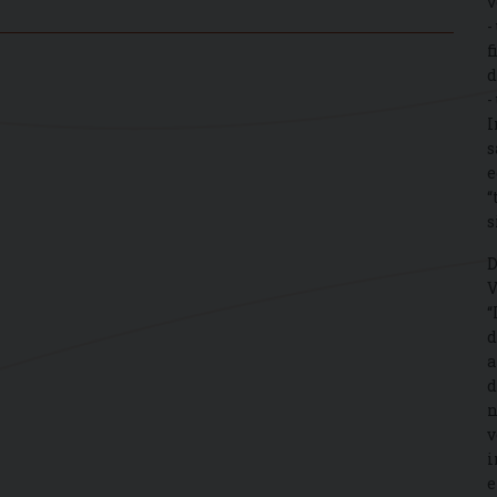
v
-
f
d
-
I
s
e
“
s
D
V
“
d
a
d
n
v
i
e