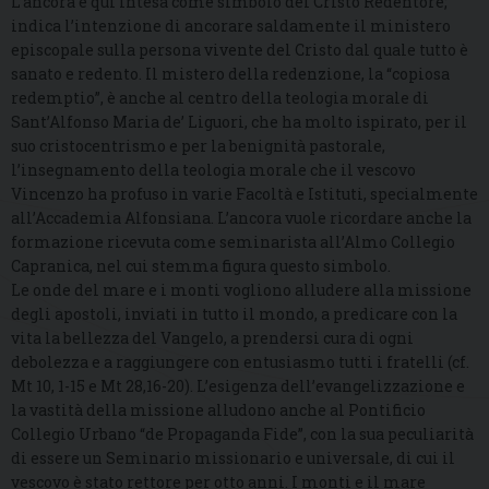
L’ancora è qui intesa come simbolo del Cristo Redentore;
indica l’intenzione di ancorare saldamente il ministero
episcopale sulla persona vivente del Cristo dal quale tutto è
sanato e redento. Il mistero della redenzione, la “copiosa
redemptio”, è anche al centro della teologia morale di
Sant’Alfonso Maria de’ Liguori, che ha molto ispirato, per il
suo cristocentrismo e per la benignità pastorale,
l’insegnamento della teologia morale che il vescovo
Vincenzo ha profuso in varie Facoltà e Istituti, specialmente
all’Accademia Alfonsiana. L’ancora vuole ricordare anche la
formazione ricevuta come seminarista all’Almo Collegio
Capranica, nel cui stemma figura questo simbolo.
Le onde del mare e i monti vogliono alludere alla missione
degli apostoli, inviati in tutto il mondo, a predicare con la
vita la bellezza del Vangelo, a prendersi cura di ogni
debolezza e a raggiungere con entusiasmo tutti i fratelli (cf.
Mt 10, 1-15 e Mt 28,16-20). L’esigenza dell’evangelizzazione e
la vastità della missione alludono anche al Pontificio
Collegio Urbano “de Propaganda Fide”, con la sua peculiarità
di essere un Seminario missionario e universale, di cui il
vescovo è stato rettore per otto anni. I monti e il mare