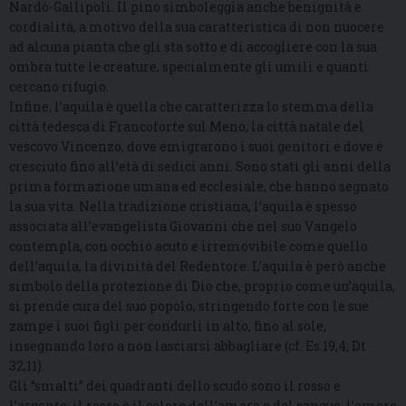
Nardò-Gallipoli. Il pino simboleggia anche benignità e
cordialità, a motivo della sua caratteristica di non nuocere
ad alcuna pianta che gli sta sotto e di accogliere con la sua
ombra tutte le creature, specialmente gli umili e quanti
cercano rifugio.
Infine, l’aquila è quella che caratterizza lo stemma della
città tedesca di Francoforte sul Meno, la città natale del
vescovo Vincenzo, dove emigrarono i suoi genitori e dove è
cresciuto fino all’età di sedici anni. Sono stati gli anni della
prima formazione umana ed ecclesiale, che hanno segnato
la sua vita. Nella tradizione cristiana, l’aquila è spesso
associata all’evangelista Giovanni che nel suo Vangelo
contempla, con occhio acuto e irremovibile come quello
dell’aquila, la divinità del Redentore. L’aquila è però anche
simbolo della protezione di Dio che, proprio come un’aquila,
si prende cura del suo popolo, stringendo forte con le sue
zampe i suoi figli per condurli in alto, fino al sole,
insegnando loro a non lasciarsi abbagliare (cf. Es 19,4; Dt
32,11).
Gli “smalti” dei quadranti dello scudo sono il rosso e
l’argento: il rosso è il colore dell’amore e del sangue, l’amore