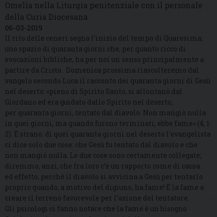
Omelia nella Liturgia penitenziale con il personale
della Curia Diocesana
06-03-2019
Il rito delle ceneri segna l’inizio del tempo di Quaresima;
uno spazio di quaranta giorni che, per quanto ricco di
evocazioni bibliche, ha per noi un senso principalmente a
partire da Cristo. Domenica prossima riascolteremo dal
vangelo secondo Luca il racconto dei quaranta giorni di Gesù
nel deserto: «pieno di Spirito Santo, si allontanò dal
Giordano ed era guidato dallo Spirito nel deserto,
per quaranta giorni, tentato dal diavolo. Non mangiò nulla
in quei giorni, ma quando furono terminati, ebbe fame» (4, 1-
2). È strano: di quei quaranta giorni nel deserto l’evangelista
ci dice solo due cose: che Gesù fu tentato dal diavolo e che
non mangiò nulla. Le due cose sono certamente collegate;
diremmo, anzi, che fra loro c’è un rapporto come di causa
ed effetto, perché il diavolo si avvicina a Gesù per tentarlo
proprio quando, a motivo del digiuno, ha fame! È la fame a
creare il terreno favorevole per l’azione del tentatore.
Gli psicologi ci fanno notare che la fame è un bisogno