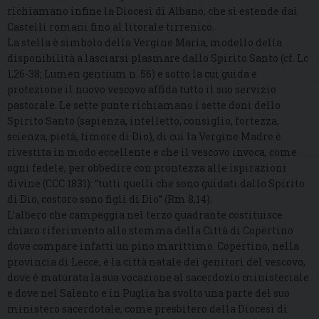
richiamano infine la Diocesi di Albano, che si estende dai
Castelli romani fino al litorale tirrenico.
La stella è simbolo della Vergine Maria, modello della
disponibilità a lasciarsi plasmare dallo Spirito Santo (cf. Lc
1,26-38; Lumen gentium n. 56) e sotto la cui guida e
protezione il nuovo vescovo affida tutto il suo servizio
pastorale. Le sette punte richiamano i sette doni dello
Spirito Santo (sapienza, intelletto, consiglio, fortezza,
scienza, pietà, timore di Dio), di cui la Vergine Madre è
rivestita in modo eccellente e che il vescovo invoca, come
ogni fedele, per obbedire con prontezza alle ispirazioni
divine (CCC 1831): “tutti quelli che sono guidati dallo Spirito
di Dio, costoro sono figli di Dio” (Rm 8,14).
L’albero che campeggia nel terzo quadrante costituisce
chiaro riferimento allo stemma della Città di Copertino
dove compare infatti un pino marittimo. Copertino, nella
provincia di Lecce, è la città natale dei genitori del vescovo,
dove è maturata la sua vocazione al sacerdozio ministeriale
e dove nel Salento e in Puglia ha svolto una parte del suo
ministero sacerdotale, come presbitero della Diocesi di