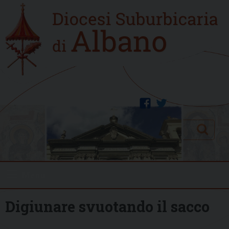
Skip
Home
to
new
content
facebook
twitter
Search
Menu
Digiunare svuotando il sacco