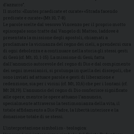
d’azzurro”.
Il motto: «Euntes praedicate et curate» «Strada facendo
predicate e curate» (Mt 10, 7-8)
Le parole scelte dal vescovo Vincenzo per il proprio motto
episcopale sono tratte dal Vangelo di Matteo, laddove è
presentata la missione degli apostoli, chiamati a
proclamare la vicinanza del regno dei cieli, a prendersi cura
di ogni debolezza e a continuare nella storia gli stessi gesti
di Gesù (cf. Mt, 10, 1-15). La missione di Gesù, fatta
dall’annuncio autorevole del regno di Dio e dal compimento
dei segni messianici, si prolunga in quella dei discepoli, che
sono inviati ad attuare parole e gesti di liberazione e
redenzione, sia per i vicini (cf. Mt, 10,6) che per i lontani (cf.
Mt 28,19). L’annuncio del regno di Dio conferisce significato
alle opere; mentre le opere attuano l’annuncio,
specialmente attraverso la testimonianza della vita, il
totale affidamento a Dio Padre, la libertà interiore e la
donazione totale di se stessi.
L’interpretazione simbolico - teologica: