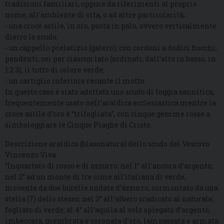
tradizioni familiari, oppure da riferimenti al proprio
nome, all’ambiente di vita, o ad altre particolarità;
- una croce astile, in oro, posta in palo, ovvero verticalmente
dietro lo scudo;
- un cappello prelatizio (galero), con cordoni a dodici fiocchi,
pendenti, sei per ciascun lato (ordinati, dall’alto in basso, in
1.2.3), il tutto di colore verde;
- un cartiglio inferiore recante il motto.
In questo caso è stato adottato uno scudo di foggia sannitica,
frequentemente usato nell’araldica ecclesiastica mentre la
croce astile d’oro è “trifogliata”, con cinque gemme rosse a
simboleggiare le Cinque Piaghe di Cristo.
Descrizione araldica (blasonatura) dello scudo del Vescovo
Vincenzo Viva
“Inquartato di rosso e di azzurro: nel 1° all’ancora d’argento;
nel 2° ad un monte di tre cime all’italiana di verde,
movente da due burelle ondate d’azzurro, sormontato da una
stella (7) dello stesso; nel 3° all’albero sradicato al naturale,
fogliato di verde; al 4° all’aquila al volo spiegato d’argento,
imbeccata, membrata e coronata d’oro, lampassata e armata