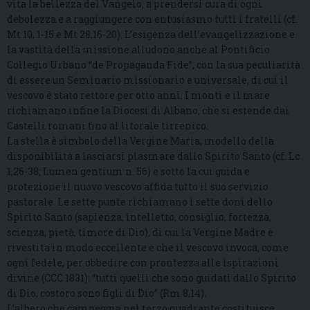
vita la bellezza del Vangelo, a prendersi cura di ogni
debolezza e a raggiungere con entusiasmo tutti i fratelli (cf.
Mt 10, 1-15 e Mt 28,16-20). L’esigenza dell’evangelizzazione e
la vastità della missione alludono anche al Pontificio
Collegio Urbano “de Propaganda Fide”, con la sua peculiarità
di essere un Seminario missionario e universale, di cui il
vescovo è stato rettore per otto anni. I monti e il mare
richiamano infine la Diocesi di Albano, che si estende dai
Castelli romani fino al litorale tirrenico.
La stella è simbolo della Vergine Maria, modello della
disponibilità a lasciarsi plasmare dallo Spirito Santo (cf. Lc
1,26-38; Lumen gentium n. 56) e sotto la cui guida e
protezione il nuovo vescovo affida tutto il suo servizio
pastorale. Le sette punte richiamano i sette doni dello
Spirito Santo (sapienza, intelletto, consiglio, fortezza,
scienza, pietà, timore di Dio), di cui la Vergine Madre è
rivestita in modo eccellente e che il vescovo invoca, come
ogni fedele, per obbedire con prontezza alle ispirazioni
divine (CCC 1831): “tutti quelli che sono guidati dallo Spirito
di Dio, costoro sono figli di Dio” (Rm 8,14).
L’albero che campeggia nel terzo quadrante costituisce