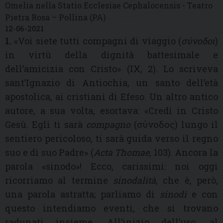
Omelia nella Statio Ecclesiae Cephalocensis - Teatro
Pietra Rosa – Pollina (PA)
12-06-2021
1.
«Voi siete tutti compagni di viaggio (
σύνοδοι
)
in virtù della dignità battesimale e
dell’amicizia con Cristo
» (IX, 2). Lo scriveva
sant’Ignazio di Antiochia, un santo dell’età
apostolica, ai cristiani di Efeso. Un altro antico
autore, a sua volta, esortava: «Credi in Cristo
Gesù. Egli ti sarà
compagno
(σύνοδος) lungo il
sentiero pericoloso, ti sarà guida verso il regno
suo e di suo Padre» (
Acta Thomae
, 103). Ancora la
parola «sinodo»! Ecco, carissimi: noi oggi
ricorriamo al termine
sinodalità
, che è, però,
una parola astratta; parliamo di
sinodi
e con
questo intendiamo eventi, che si trovano
radunati insieme. All’inizio dell’uso, al