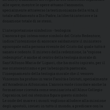
alle opere; mentre le opere attuano l’annuncio,
specialmente attraverso la testimonianza della vita, il
totale affidamento a Dio Padre, la libertà interiore e la
donazione totale di se stessi.
L’interpretazione simbolico - teologica:
L’ancora è qui intesa come simbolo del Cristo Redentore;
indica l’intenzione di ancorare saldamente il ministero
episcopale sulla persona vivente del Cristo dal quale tutto è
sanato e redento. Il mistero della redenzione, la “copiosa
redemptio”, è anche al centro della teologia morale di
Sant’Alfonso Maria de’ Liguori, che ha molto ispirato, per il
suo cristocentrismo e per la benignità pastorale,
l’insegnamento della teologia morale che il vescovo
Vincenzo ha profuso in varie Facoltà e Istituti, specialmente
all’Accademia Alfonsiana. L’ancora vuole ricordare anche la
formazione ricevuta come seminarista all’Almo Collegio
Capranica, nel cui stemma figura questo simbolo.
Le onde del mare e i monti vogliono alludere alla missione
degli apostoli, inviati in tutto il mondo, a predicare con la