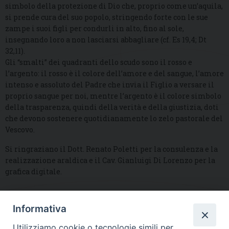
simbolo della protezione di Dio che, proprio come un’aquila,
si prende cura del suo popolo, stringendo forte con le sue
zampe i suoi figli per condurli in alto, fino al sole,
insegnando loro a non lasciarsi abbagliare (cf. Es 19,4; Dt
32,11).
Gli “smalti” dei quadranti dello scudo sono il rosso e
l’argento: il rosso è il colore dell’amore e del sangue, l’amore
intenso e assoluto del Padre che invia il Figlio a versare il
proprio sangue per noi, mentre l’argento è il colore simbolo
della trasparenza, quindi della verità e della giustizia, doti
che devono sostenere quotidianamente lo zelo pastorale del
Vescovo.
Si ringraziano il Dott. Renato Poletti per la consulenza e la
realizzazione araldica e il Cav. Gianluigi Di Lorenzo per la
grafica digitale.
Informativa
DIOCESI SUBURBICARIA DI ALBANO
Utilizziamo cookie o tecnologie simili per