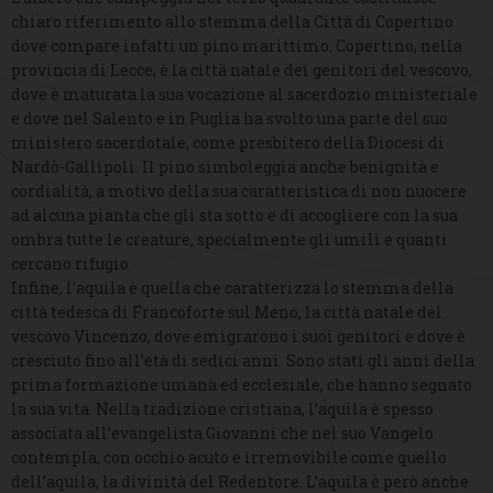
chiaro riferimento allo stemma della Città di Copertino
dove compare infatti un pino marittimo. Copertino, nella
provincia di Lecce, è la città natale dei genitori del vescovo,
dove è maturata la sua vocazione al sacerdozio ministeriale
e dove nel Salento e in Puglia ha svolto una parte del suo
ministero sacerdotale, come presbitero della Diocesi di
Nardò-Gallipoli. Il pino simboleggia anche benignità e
cordialità, a motivo della sua caratteristica di non nuocere
ad alcuna pianta che gli sta sotto e di accogliere con la sua
ombra tutte le creature, specialmente gli umili e quanti
cercano rifugio.
Infine, l’aquila è quella che caratterizza lo stemma della
città tedesca di Francoforte sul Meno, la città natale del
vescovo Vincenzo, dove emigrarono i suoi genitori e dove è
cresciuto fino all’età di sedici anni. Sono stati gli anni della
prima formazione umana ed ecclesiale, che hanno segnato
la sua vita. Nella tradizione cristiana, l’aquila è spesso
associata all’evangelista Giovanni che nel suo Vangelo
contempla, con occhio acuto e irremovibile come quello
dell’aquila, la divinità del Redentore. L’aquila è però anche