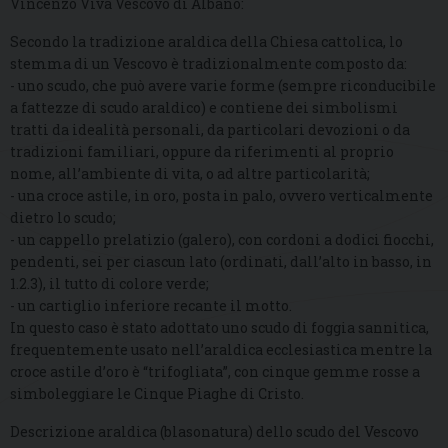
Vincenzo Viva Vescovo di Albano:
Secondo la tradizione araldica della Chiesa cattolica, lo
stemma di un Vescovo è tradizionalmente composto da:
- uno scudo, che può avere varie forme (sempre riconducibile
a fattezze di scudo araldico) e contiene dei simbolismi
tratti da idealità personali, da particolari devozioni o da
tradizioni familiari, oppure da riferimenti al proprio
nome, all’ambiente di vita, o ad altre particolarità;
- una croce astile, in oro, posta in palo, ovvero verticalmente
dietro lo scudo;
- un cappello prelatizio (galero), con cordoni a dodici fiocchi,
pendenti, sei per ciascun lato (ordinati, dall’alto in basso, in
1.2.3), il tutto di colore verde;
- un cartiglio inferiore recante il motto.
In questo caso è stato adottato uno scudo di foggia sannitica,
frequentemente usato nell’araldica ecclesiastica mentre la
croce astile d’oro è “trifogliata”, con cinque gemme rosse a
simboleggiare le Cinque Piaghe di Cristo.
Descrizione araldica (blasonatura) dello scudo del Vescovo