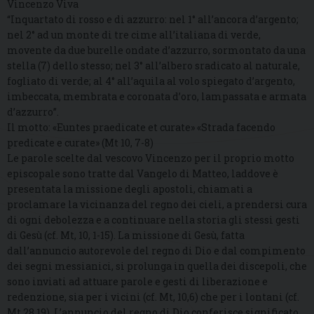
Vincenzo Viva
“Inquartato di rosso e di azzurro: nel 1° all’ancora d’argento;
nel 2° ad un monte di tre cime all’italiana di verde,
movente da due burelle ondate d’azzurro, sormontato da una
stella (7) dello stesso; nel 3° all’albero sradicato al naturale,
fogliato di verde; al 4° all’aquila al volo spiegato d’argento,
imbeccata, membrata e coronata d’oro, lampassata e armata
d’azzurro”.
Il motto: «Euntes praedicate et curate» «Strada facendo
predicate e curate» (Mt 10, 7-8)
Le parole scelte dal vescovo Vincenzo per il proprio motto
episcopale sono tratte dal Vangelo di Matteo, laddove è
presentata la missione degli apostoli, chiamati a
proclamare la vicinanza del regno dei cieli, a prendersi cura
di ogni debolezza e a continuare nella storia gli stessi gesti
di Gesù (cf. Mt, 10, 1-15). La missione di Gesù, fatta
dall’annuncio autorevole del regno di Dio e dal compimento
dei segni messianici, si prolunga in quella dei discepoli, che
sono inviati ad attuare parole e gesti di liberazione e
redenzione, sia per i vicini (cf. Mt, 10,6) che per i lontani (cf.
Mt 28,19). L’annuncio del regno di Dio conferisce significato