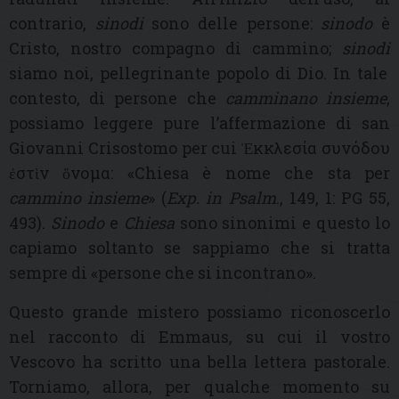
contrario,
sinodi
sono delle persone:
sinodo
è
Cristo, nostro compagno di cammino;
sinodi
siamo noi, pellegrinante popolo di Dio. In tale
contesto, di persone che
camminano insieme
,
possiamo leggere pure l’affermazione di san
Giovanni Crisostomo per cui Ἐκκλεσία συνόδου
ἐστὶν ὄνομα: «Chiesa è nome che sta per
cammino insieme
» (
Exp. in Psalm
., 149, 1: PG 55,
493).
Sinodo
e
Chiesa
sono sinonimi e questo lo
capiamo soltanto se sappiamo che si tratta
sempre di «persone che si incontrano».
Questo grande mistero possiamo riconoscerlo
nel racconto di Emmaus, su cui il vostro
Vescovo ha scritto una bella lettera pastorale.
Torniamo, allora, per qualche momento su