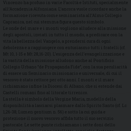
Vincenzo ha profuso in varie Facoltà e Istituti, specialmente
all’Accademia Alfonsiana. L’ancora vuole ricordare anche la
formazione ricevuta come seminarista all’Almo Collegio
Capranica, nel cui stemma figura questo simbolo.
Le onde del mare e i monti vogliono alludere alla missione
degli apostoli, inviati in tutto il mondo, a predicare con la
vita la bellezza del Vangelo, a prendersi cura di ogni
debolezza e a raggiungere con entusiasmo tutti i fratelli (cf.
Mt 10, 1-15 e Mt 28,16-20). L’esigenza dell’evangelizzazione e
la vastità della missione alludono anche al Pontificio
Collegio Urbano “de Propaganda Fide”, con la sua peculiarità
di essere un Seminario missionario e universale, di cui il
vescovo è stato rettore per otto anni. I monti e il mare
richiamano infine la Diocesi di Albano, che si estende dai
Castelli romani fino al litorale tirrenico.
La stella è simbolo della Vergine Maria, modello della
disponibilità a lasciarsi plasmare dallo Spirito Santo (cf. Lc
1,26-38; Lumen gentium n. 56) e sotto la cui guida e
protezione il nuovo vescovo affida tutto il suo servizio
pastorale. Le sette punte richiamano i sette doni dello