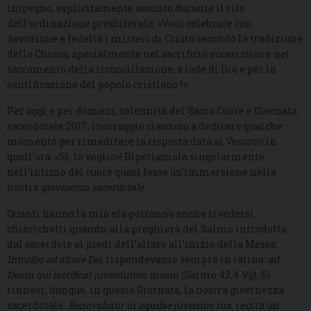
impegno, esplicitamente assunto durante il rito
dell’ordinazione presbiterale: «Vuoi celebrare con
devozione e fedeltà i misteri di Cristo secondo la tradizione
della Chiesa, specialmente nel sacrificio eucaristico e nel
sacramento della riconciliazione, a lode di Dio e per la
santificazione del popolo cristiano?».
Per oggi e per domani, solennità del Sacro Cuore e Giornata
sacerdotale 2017, incoraggio ciascuno a dedicare qualche
momento per rimeditare la risposta data al Vescovo in
quell’ora: «Sì, lo voglio»! Ripetiamola singolarmente
nell’intimo del cuore quasi fosse un’immersione nella
nostra
giovinezza sacerdotale
.
Quanti hanno la mia età potranno anche rivedersi
chierichetti quando, alla preghiera del Salmo introdotta
dal sacerdote ai piedi dell’altare all’inizio della Messa:
Introibo ad altare Dei
, rispondevamo sempre in latino:
ad
Deum qui laetificat juventutem meam
(Salmo 42,4
Vg
). Si
rinnovi, dunque, in questa Giornata, la nostra giovinezza
sacerdotale.
Renovabitur ut aquilae juventus tua
, recita un