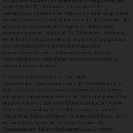
di ogni debolezza e a continuare nella storia gli stessi gesti
di Gesù (cf. Mt, 10, 1-15). La missione di Gesù, fatta
dall’annuncio autorevole del regno di Dio e dal compimento
dei segni messianici, si prolunga in quella dei discepoli, che
sono inviati ad attuare parole e gesti di liberazione e
redenzione, sia per i vicini (cf. Mt, 10,6) che per i lontani (cf.
Mt 28,19). L’annuncio del regno di Dio conferisce significato
alle opere; mentre le opere attuano l’annuncio,
specialmente attraverso la testimonianza della vita, il
totale affidamento a Dio Padre, la libertà interiore e la
donazione totale di se stessi.
L’interpretazione simbolico - teologica:
L’ancora è qui intesa come simbolo del Cristo Redentore;
indica l’intenzione di ancorare saldamente il ministero
episcopale sulla persona vivente del Cristo dal quale tutto è
sanato e redento. Il mistero della redenzione, la “copiosa
redemptio”, è anche al centro della teologia morale di
Sant’Alfonso Maria de’ Liguori, che ha molto ispirato, per il
suo cristocentrismo e per la benignità pastorale,
l’insegnamento della teologia morale che il vescovo