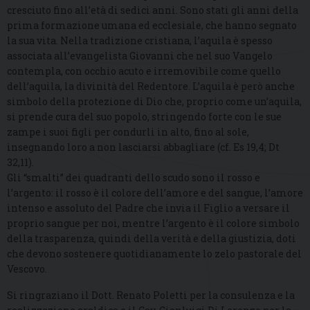
cresciuto fino all’età di sedici anni. Sono stati gli anni della
prima formazione umana ed ecclesiale, che hanno segnato
la sua vita. Nella tradizione cristiana, l’aquila è spesso
associata all’evangelista Giovanni che nel suo Vangelo
contempla, con occhio acuto e irremovibile come quello
dell’aquila, la divinità del Redentore. L’aquila è però anche
simbolo della protezione di Dio che, proprio come un’aquila,
si prende cura del suo popolo, stringendo forte con le sue
zampe i suoi figli per condurli in alto, fino al sole,
insegnando loro a non lasciarsi abbagliare (cf. Es 19,4; Dt
32,11).
Gli “smalti” dei quadranti dello scudo sono il rosso e
l’argento: il rosso è il colore dell’amore e del sangue, l’amore
intenso e assoluto del Padre che invia il Figlio a versare il
proprio sangue per noi, mentre l’argento è il colore simbolo
della trasparenza, quindi della verità e della giustizia, doti
che devono sostenere quotidianamente lo zelo pastorale del
Vescovo.
Si ringraziano il Dott. Renato Poletti per la consulenza e la