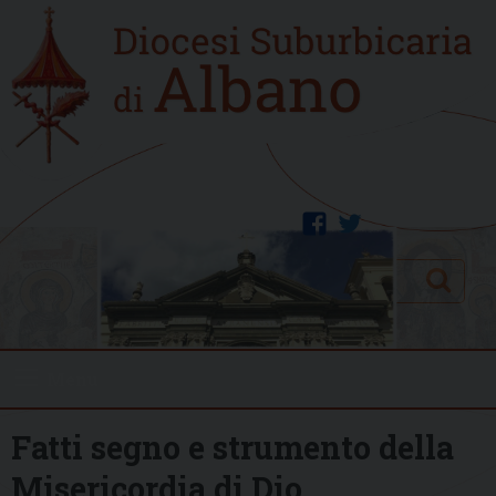
Skip
Home
to
new
content
facebook
twitter
Search
Menu
Fatti segno e strumento della
Misericordia di Dio