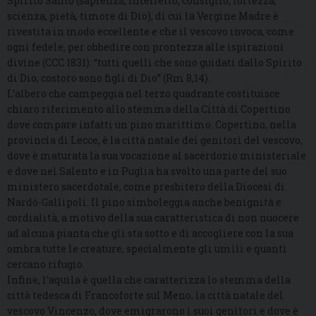
Spirito Santo (sapienza, intelletto, consiglio, fortezza,
scienza, pietà, timore di Dio), di cui la Vergine Madre è
rivestita in modo eccellente e che il vescovo invoca, come
ogni fedele, per obbedire con prontezza alle ispirazioni
divine (CCC 1831): “tutti quelli che sono guidati dallo Spirito
di Dio, costoro sono figli di Dio” (Rm 8,14).
L’albero che campeggia nel terzo quadrante costituisce
chiaro riferimento allo stemma della Città di Copertino
dove compare infatti un pino marittimo. Copertino, nella
provincia di Lecce, è la città natale dei genitori del vescovo,
dove è maturata la sua vocazione al sacerdozio ministeriale
e dove nel Salento e in Puglia ha svolto una parte del suo
ministero sacerdotale, come presbitero della Diocesi di
Nardò-Gallipoli. Il pino simboleggia anche benignità e
cordialità, a motivo della sua caratteristica di non nuocere
ad alcuna pianta che gli sta sotto e di accogliere con la sua
ombra tutte le creature, specialmente gli umili e quanti
cercano rifugio.
Infine, l’aquila è quella che caratterizza lo stemma della
città tedesca di Francoforte sul Meno, la città natale del
vescovo Vincenzo, dove emigrarono i suoi genitori e dove è