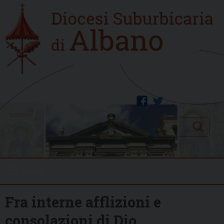
Skip
Home
to
new
content
facebook
twitter
Search
Menu
Fra interne afflizioni e
consolazioni di Dio