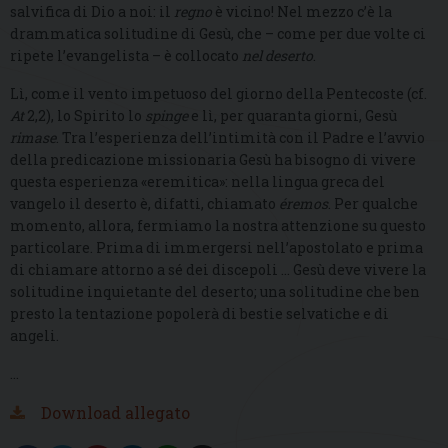
salvifica di Dio a noi: il
regno
è vicino! Nel mezzo c’è la
drammatica solitudine di Gesù, che – come per due volte ci
ripete l’evangelista – è collocato
nel deserto
.
Lì, come il vento impetuoso del giorno della Pentecoste (cf.
At
2,2), lo Spirito lo
spinge
e lì, per quaranta giorni, Gesù
rimase
. Tra l’esperienza dell’intimità con il Padre e l’avvio
della predicazione missionaria Gesù ha bisogno di vivere
questa esperienza «eremitica»: nella lingua greca del
vangelo il deserto è, difatti, chiamato
éremos
. Per qualche
momento, allora, fermiamo la nostra attenzione su questo
particolare. Prima di immergersi nell’apostolato e prima
di chiamare attorno a sé dei discepoli … Gesù deve vivere la
solitudine inquietante del deserto; una solitudine che ben
presto la tentazione popolerà di bestie selvatiche e di
angeli.
…
Download allegato