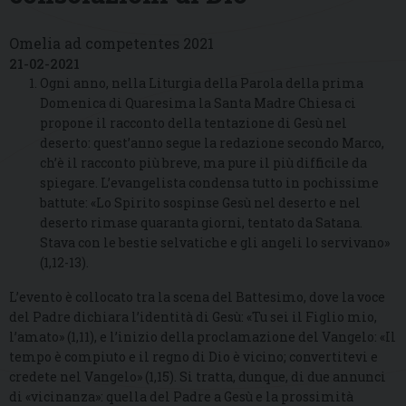
Omelia ad competentes 2021
21-02-2021
Ogni anno, nella Liturgia della Parola della prima
Domenica di Quaresima la Santa Madre Chiesa ci
propone il racconto della tentazione di Gesù nel
deserto: quest’anno segue la redazione secondo Marco,
ch’è il racconto più breve, ma pure il più difficile da
spiegare. L’evangelista condensa tutto in pochissime
battute: «Lo Spirito sospinse Gesù nel deserto e nel
deserto rimase quaranta giorni, tentato da Satana.
Stava con le bestie selvatiche e gli angeli lo servivano»
(1,12-13).
L’evento è collocato tra la scena del Battesimo, dove la voce
del Padre dichiara l’identità di Gesù: «Tu sei il Figlio mio,
l’amato» (1,11), e l’inizio della proclamazione del Vangelo: «Il
tempo è compiuto e il regno di Dio è vicino; convertitevi e
credete nel Vangelo» (1,15). Si tratta, dunque, di due annunci
di «vicinanza»: quella del Padre a Gesù e la prossimità