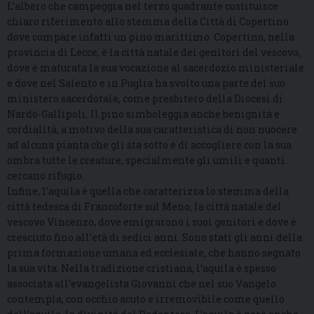
L’albero che campeggia nel terzo quadrante costituisce
chiaro riferimento allo stemma della Città di Copertino
dove compare infatti un pino marittimo. Copertino, nella
provincia di Lecce, è la città natale dei genitori del vescovo,
dove è maturata la sua vocazione al sacerdozio ministeriale
e dove nel Salento e in Puglia ha svolto una parte del suo
ministero sacerdotale, come presbitero della Diocesi di
Nardò-Gallipoli. Il pino simboleggia anche benignità e
cordialità, a motivo della sua caratteristica di non nuocere
ad alcuna pianta che gli sta sotto e di accogliere con la sua
ombra tutte le creature, specialmente gli umili e quanti
cercano rifugio.
Infine, l’aquila è quella che caratterizza lo stemma della
città tedesca di Francoforte sul Meno, la città natale del
vescovo Vincenzo, dove emigrarono i suoi genitori e dove è
cresciuto fino all’età di sedici anni. Sono stati gli anni della
prima formazione umana ed ecclesiale, che hanno segnato
la sua vita. Nella tradizione cristiana, l’aquila è spesso
associata all’evangelista Giovanni che nel suo Vangelo
contempla, con occhio acuto e irremovibile come quello