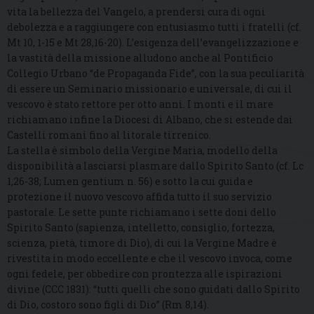
vita la bellezza del Vangelo, a prendersi cura di ogni
debolezza e a raggiungere con entusiasmo tutti i fratelli (cf.
Mt 10, 1-15 e Mt 28,16-20). L’esigenza dell’evangelizzazione e
la vastità della missione alludono anche al Pontificio
Collegio Urbano “de Propaganda Fide”, con la sua peculiarità
di essere un Seminario missionario e universale, di cui il
vescovo è stato rettore per otto anni. I monti e il mare
richiamano infine la Diocesi di Albano, che si estende dai
Castelli romani fino al litorale tirrenico.
La stella è simbolo della Vergine Maria, modello della
disponibilità a lasciarsi plasmare dallo Spirito Santo (cf. Lc
1,26-38; Lumen gentium n. 56) e sotto la cui guida e
protezione il nuovo vescovo affida tutto il suo servizio
pastorale. Le sette punte richiamano i sette doni dello
Spirito Santo (sapienza, intelletto, consiglio, fortezza,
scienza, pietà, timore di Dio), di cui la Vergine Madre è
rivestita in modo eccellente e che il vescovo invoca, come
ogni fedele, per obbedire con prontezza alle ispirazioni
divine (CCC 1831): “tutti quelli che sono guidati dallo Spirito
di Dio, costoro sono figli di Dio” (Rm 8,14).