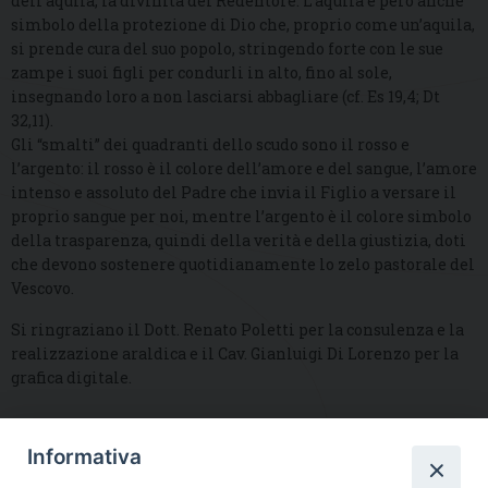
dell’aquila, la divinità del Redentore. L’aquila è però anche
simbolo della protezione di Dio che, proprio come un’aquila,
si prende cura del suo popolo, stringendo forte con le sue
zampe i suoi figli per condurli in alto, fino al sole,
insegnando loro a non lasciarsi abbagliare (cf. Es 19,4; Dt
32,11).
Gli “smalti” dei quadranti dello scudo sono il rosso e
l’argento: il rosso è il colore dell’amore e del sangue, l’amore
intenso e assoluto del Padre che invia il Figlio a versare il
proprio sangue per noi, mentre l’argento è il colore simbolo
della trasparenza, quindi della verità e della giustizia, doti
che devono sostenere quotidianamente lo zelo pastorale del
Vescovo.
Si ringraziano il Dott. Renato Poletti per la consulenza e la
realizzazione araldica e il Cav. Gianluigi Di Lorenzo per la
grafica digitale.
Informativa
DIOCESI SUBURBICARIA DI ALBANO