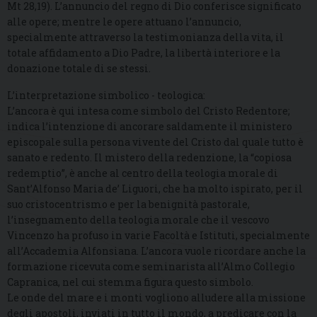
Mt 28,19). L’annuncio del regno di Dio conferisce significato
alle opere; mentre le opere attuano l’annuncio,
specialmente attraverso la testimonianza della vita, il
totale affidamento a Dio Padre, la libertà interiore e la
donazione totale di se stessi.
L’interpretazione simbolico - teologica:
L’ancora è qui intesa come simbolo del Cristo Redentore;
indica l’intenzione di ancorare saldamente il ministero
episcopale sulla persona vivente del Cristo dal quale tutto è
sanato e redento. Il mistero della redenzione, la “copiosa
redemptio”, è anche al centro della teologia morale di
Sant’Alfonso Maria de’ Liguori, che ha molto ispirato, per il
suo cristocentrismo e per la benignità pastorale,
l’insegnamento della teologia morale che il vescovo
Vincenzo ha profuso in varie Facoltà e Istituti, specialmente
all’Accademia Alfonsiana. L’ancora vuole ricordare anche la
formazione ricevuta come seminarista all’Almo Collegio
Capranica, nel cui stemma figura questo simbolo.
Le onde del mare e i monti vogliono alludere alla missione
degli apostoli, inviati in tutto il mondo, a predicare con la