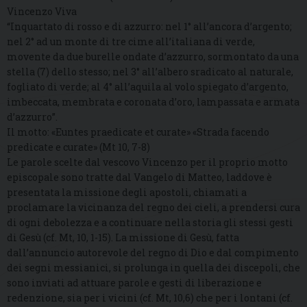
Vincenzo Viva
“Inquartato di rosso e di azzurro: nel 1° all’ancora d’argento;
nel 2° ad un monte di tre cime all’italiana di verde,
movente da due burelle ondate d’azzurro, sormontato da una
stella (7) dello stesso; nel 3° all’albero sradicato al naturale,
fogliato di verde; al 4° all’aquila al volo spiegato d’argento,
imbeccata, membrata e coronata d’oro, lampassata e armata
d’azzurro”.
Il motto: «Euntes praedicate et curate» «Strada facendo
predicate e curate» (Mt 10, 7-8)
Le parole scelte dal vescovo Vincenzo per il proprio motto
episcopale sono tratte dal Vangelo di Matteo, laddove è
presentata la missione degli apostoli, chiamati a
proclamare la vicinanza del regno dei cieli, a prendersi cura
di ogni debolezza e a continuare nella storia gli stessi gesti
di Gesù (cf. Mt, 10, 1-15). La missione di Gesù, fatta
dall’annuncio autorevole del regno di Dio e dal compimento
dei segni messianici, si prolunga in quella dei discepoli, che
sono inviati ad attuare parole e gesti di liberazione e
redenzione, sia per i vicini (cf. Mt, 10,6) che per i lontani (cf.