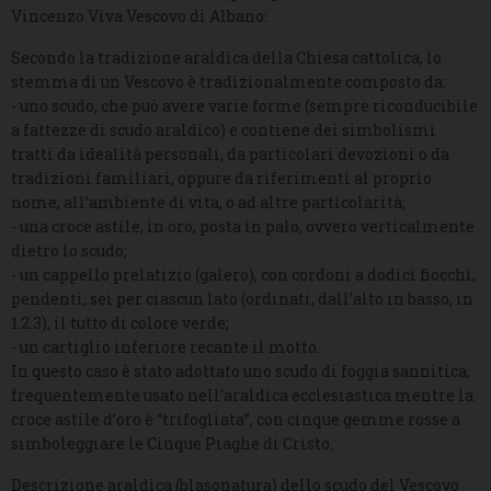
Vincenzo Viva Vescovo di Albano:
Secondo la tradizione araldica della Chiesa cattolica, lo
stemma di un Vescovo è tradizionalmente composto da:
- uno scudo, che può avere varie forme (sempre riconducibile
a fattezze di scudo araldico) e contiene dei simbolismi
tratti da idealità personali, da particolari devozioni o da
tradizioni familiari, oppure da riferimenti al proprio
nome, all’ambiente di vita, o ad altre particolarità;
- una croce astile, in oro, posta in palo, ovvero verticalmente
dietro lo scudo;
- un cappello prelatizio (galero), con cordoni a dodici fiocchi,
pendenti, sei per ciascun lato (ordinati, dall’alto in basso, in
1.2.3), il tutto di colore verde;
- un cartiglio inferiore recante il motto.
In questo caso è stato adottato uno scudo di foggia sannitica,
frequentemente usato nell’araldica ecclesiastica mentre la
croce astile d’oro è “trifogliata”, con cinque gemme rosse a
simboleggiare le Cinque Piaghe di Cristo.
Descrizione araldica (blasonatura) dello scudo del Vescovo