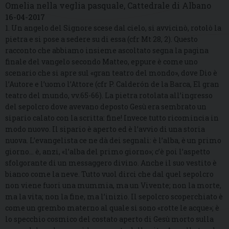
Omelia nella veglia pasquale, Cattedrale di Albano
16-04-2017
1. Un angelo del Signore scese dal cielo, si avvicinò, rotolò la
pietra e si pose a sedere su di essa (cfr Mt 28, 2). Questo
racconto che abbiamo insieme ascoltato segna la pagina
finale del vangelo secondo Matteo, eppure è come uno
scenario che si apre sul «gran teatro del mondo», dove Dio è
l’Autore e l’uomo l’Attore (cfr P. Calderón de la Barca, El gran
teatro del mundo, vv.65-66). La pietra rotolata all’ingresso
del sepolcro dove avevano deposto Gesù era sembrato un
sipario calato con la scritta: fine! Invece tutto ricomincia in
modo nuovo. Il sipario è aperto ed è l’avvio di una storia
nuova. L’evangelista ce ne dà dei segnali: è l’alba, è un primo
giorno… è, anzi, «l’alba del primo giorno»; c’è poi l’aspetto
sfolgorante di un messaggero divino. Anche il suo vestito è
bianco come la neve. Tutto vuol dirci che dal quel sepolcro
non viene fuori una mummia, ma un Vivente; non la morte,
ma la vita; non la fine, ma l’inizio. Il sepolcro scoperchiato è
come un grembo materno al quale si sono «rotte le acque»; è
lo specchio cosmico del costato aperto di Gesù morto sulla