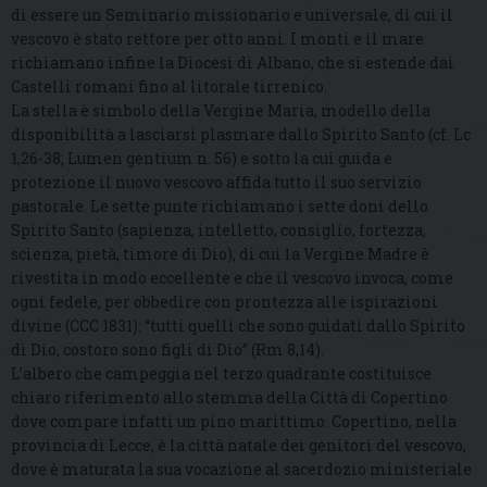
di essere un Seminario missionario e universale, di cui il
vescovo è stato rettore per otto anni. I monti e il mare
richiamano infine la Diocesi di Albano, che si estende dai
Castelli romani fino al litorale tirrenico.
La stella è simbolo della Vergine Maria, modello della
disponibilità a lasciarsi plasmare dallo Spirito Santo (cf. Lc
1,26-38; Lumen gentium n. 56) e sotto la cui guida e
protezione il nuovo vescovo affida tutto il suo servizio
pastorale. Le sette punte richiamano i sette doni dello
Spirito Santo (sapienza, intelletto, consiglio, fortezza,
scienza, pietà, timore di Dio), di cui la Vergine Madre è
rivestita in modo eccellente e che il vescovo invoca, come
ogni fedele, per obbedire con prontezza alle ispirazioni
divine (CCC 1831): “tutti quelli che sono guidati dallo Spirito
di Dio, costoro sono figli di Dio” (Rm 8,14).
L’albero che campeggia nel terzo quadrante costituisce
chiaro riferimento allo stemma della Città di Copertino
dove compare infatti un pino marittimo. Copertino, nella
provincia di Lecce, è la città natale dei genitori del vescovo,
dove è maturata la sua vocazione al sacerdozio ministeriale