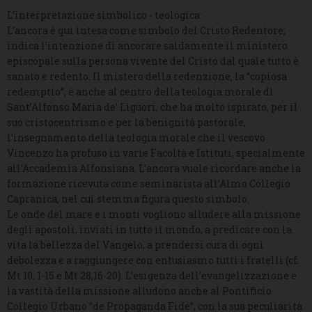
L’interpretazione simbolico - teologica:
L’ancora è qui intesa come simbolo del Cristo Redentore;
indica l’intenzione di ancorare saldamente il ministero
episcopale sulla persona vivente del Cristo dal quale tutto è
sanato e redento. Il mistero della redenzione, la “copiosa
redemptio”, è anche al centro della teologia morale di
Sant’Alfonso Maria de’ Liguori, che ha molto ispirato, per il
suo cristocentrismo e per la benignità pastorale,
l’insegnamento della teologia morale che il vescovo
Vincenzo ha profuso in varie Facoltà e Istituti, specialmente
all’Accademia Alfonsiana. L’ancora vuole ricordare anche la
formazione ricevuta come seminarista all’Almo Collegio
Capranica, nel cui stemma figura questo simbolo.
Le onde del mare e i monti vogliono alludere alla missione
degli apostoli, inviati in tutto il mondo, a predicare con la
vita la bellezza del Vangelo, a prendersi cura di ogni
debolezza e a raggiungere con entusiasmo tutti i fratelli (cf.
Mt 10, 1-15 e Mt 28,16-20). L’esigenza dell’evangelizzazione e
la vastità della missione alludono anche al Pontificio
Collegio Urbano “de Propaganda Fide”, con la sua peculiarità