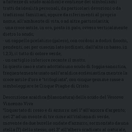
a fattezze di scudo araldico) e contiene dei simbolismi
tratti da idealità personali, da particolari devozioni o da
tradizioni familiari, oppure da riferimenti al proprio
nome, all’ambiente di vita, o ad altre particolarità;
- una croce astile, in oro, posta in palo, ovvero verticalmente
dietro lo scudo;
- un cappello prelatizio (galero), con cordoni a dodici fiocchi,
pendenti, sei per ciascun lato (ordinati, dall’alto in basso, in
1.2.3), il tutto di colore verde;
- un cartiglio inferiore recante il motto.
In questo caso è stato adottato uno scudo di foggia sannitica,
frequentemente usato nell’araldica ecclesiastica mentre la
croce astile d’oro è “trifogliata”, con cinque gemme rosse a
simboleggiare le Cinque Piaghe di Cristo.
Descrizione araldica (blasonatura) dello scudo del Vescovo
Vincenzo Viva
“Inquartato di rosso e di azzurro: nel 1° all’ancora d’argento;
nel 2° ad un monte di tre cime all’italiana di verde,
movente da due burelle ondate d’azzurro, sormontato da una
stella (7) dello stesso; nel 3° all’albero sradicato al naturale,