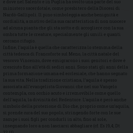
e dove nel Salento e in Puglia ha svolto una parte del suo
ministero sacerdotale, come presbitero della Diocesi di
Nardò-Gallipoli. Il pino simboleggia anche benignità e
cordialità, a motivo della sua caratteristica di non nuocere
ad alcuna pianta che gli sta sotto e di accogliere con la sua
ombra tutte le creature, specialmente gli umili e quanti
cercano rifugio.
Infine, l’aquila è quella che caratterizza lo stemma della
città tedesca di Francoforte sul Meno, la città natale del
vescovo Vincenzo, dove emigrarono i suoi genitori e dove è
cresciuto fino all’età di sedici anni. Sono stati gli anni della
prima formazione umana ed ecclesiale, che hanno segnato
la sua vita. Nella tradizione cristiana, l’aquila è spesso
associata all’evangelista Giovanni che nel suo Vangelo
contempla, con occhio acuto e irremovibile come quello
dell’aquila, la divinità del Redentore. L’aquila è però anche
simbolo della protezione di Dio che, proprio come un’aquila,
si prende cura del suo popolo, stringendo forte con le sue
zampe i suoi figli per condurli in alto, fino al sole,
insegnando loro a non lasciarsi abbagliare (cf. Es 19,4; Dt
32,11).