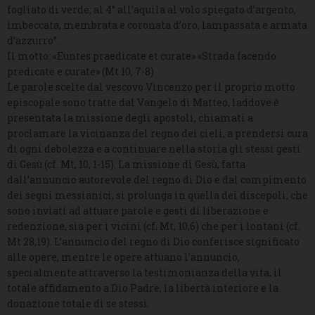
fogliato di verde; al 4° all’aquila al volo spiegato d’argento,
imbeccata, membrata e coronata d’oro, lampassata e armata
d’azzurro”.
Il motto: «Euntes praedicate et curate» «Strada facendo
predicate e curate» (Mt 10, 7-8)
Le parole scelte dal vescovo Vincenzo per il proprio motto
episcopale sono tratte dal Vangelo di Matteo, laddove è
presentata la missione degli apostoli, chiamati a
proclamare la vicinanza del regno dei cieli, a prendersi cura
di ogni debolezza e a continuare nella storia gli stessi gesti
di Gesù (cf. Mt, 10, 1-15). La missione di Gesù, fatta
dall’annuncio autorevole del regno di Dio e dal compimento
dei segni messianici, si prolunga in quella dei discepoli, che
sono inviati ad attuare parole e gesti di liberazione e
redenzione, sia per i vicini (cf. Mt, 10,6) che per i lontani (cf.
Mt 28,19). L’annuncio del regno di Dio conferisce significato
alle opere; mentre le opere attuano l’annuncio,
specialmente attraverso la testimonianza della vita, il
totale affidamento a Dio Padre, la libertà interiore e la
donazione totale di se stessi.