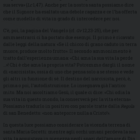
sua serva» (
Lc
1,47). Anche per la nostra santa possiamo dire
che il Signore ha esaltato una debole ragazza e ce l’ha offerta
come modello di vita in grado di intercedere per noi.
C’è, poi, la pagina del Vangelo (cf.
Gv
12,23-25), che per
ammaestrarci ci ha portato due esempi. Il primo è ricavato
dalle leggi della natura: «Se il chicco di grano caduto in terra
muore, produce molto frutto». Il secondo ammonimento è
tratto dall’esperienza umana: «Chi ama la sua vita la perde
…»! Chi è che ama la propria vita? Potremmo dargli il nome
di «narcisista», ossia di uno che pensa solo a se stesso e vede
gli altri in funzione di sé. Il destino del narcisista, però, è,
prima o poi, l’autodistruzione. Lo insegnava già l’antico
mito. Ma noi ascoltiamo Gesù, il quale ci dice: «Chi odia la
sua vita in questo mondo, la conserverà per la vita eterna».
Possiamo tradurlo in positivo con parole tratte dalla
Regola
di san Benedetto: «non anteporre nulla a Cristo!».
In questa luce possiamo considerare la vicenda terrena di
santa Maria Goretti: mentre agli occhi umani perdeva la sua
vita, la acquistava in pienezza negli spazi dell’amore di Dio.