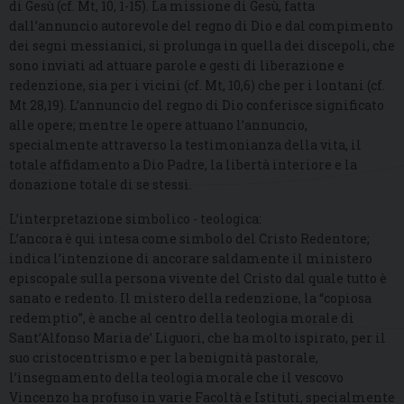
di Gesù (cf. Mt, 10, 1-15). La missione di Gesù, fatta
dall’annuncio autorevole del regno di Dio e dal compimento
dei segni messianici, si prolunga in quella dei discepoli, che
sono inviati ad attuare parole e gesti di liberazione e
redenzione, sia per i vicini (cf. Mt, 10,6) che per i lontani (cf.
Mt 28,19). L’annuncio del regno di Dio conferisce significato
alle opere; mentre le opere attuano l’annuncio,
specialmente attraverso la testimonianza della vita, il
totale affidamento a Dio Padre, la libertà interiore e la
donazione totale di se stessi.
L’interpretazione simbolico - teologica:
L’ancora è qui intesa come simbolo del Cristo Redentore;
indica l’intenzione di ancorare saldamente il ministero
episcopale sulla persona vivente del Cristo dal quale tutto è
sanato e redento. Il mistero della redenzione, la “copiosa
redemptio”, è anche al centro della teologia morale di
Sant’Alfonso Maria de’ Liguori, che ha molto ispirato, per il
suo cristocentrismo e per la benignità pastorale,
l’insegnamento della teologia morale che il vescovo
Vincenzo ha profuso in varie Facoltà e Istituti, specialmente