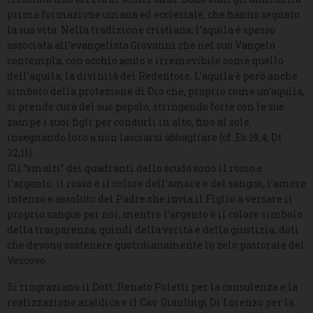
prima formazione umana ed ecclesiale, che hanno segnato
la sua vita. Nella tradizione cristiana, l’aquila è spesso
associata all’evangelista Giovanni che nel suo Vangelo
contempla, con occhio acuto e irremovibile come quello
dell’aquila, la divinità del Redentore. L’aquila è però anche
simbolo della protezione di Dio che, proprio come un’aquila,
si prende cura del suo popolo, stringendo forte con le sue
zampe i suoi figli per condurli in alto, fino al sole,
insegnando loro a non lasciarsi abbagliare (cf. Es 19,4; Dt
32,11).
Gli “smalti” dei quadranti dello scudo sono il rosso e
l’argento: il rosso è il colore dell’amore e del sangue, l’amore
intenso e assoluto del Padre che invia il Figlio a versare il
proprio sangue per noi, mentre l’argento è il colore simbolo
della trasparenza, quindi della verità e della giustizia, doti
che devono sostenere quotidianamente lo zelo pastorale del
Vescovo.
Si ringraziano il Dott. Renato Poletti per la consulenza e la
realizzazione araldica e il Cav. Gianluigi Di Lorenzo per la