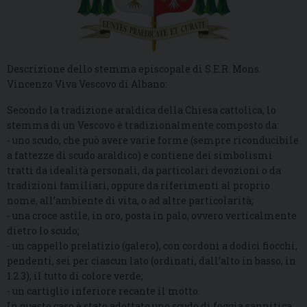
Descrizione dello stemma episcopale di S.E.R. Mons.
Vincenzo Viva Vescovo di Albano:
Secondo la tradizione araldica della Chiesa cattolica, lo
stemma di un Vescovo è tradizionalmente composto da:
- uno scudo, che può avere varie forme (sempre riconducibile
a fattezze di scudo araldico) e contiene dei simbolismi
tratti da idealità personali, da particolari devozioni o da
tradizioni familiari, oppure da riferimenti al proprio
nome, all’ambiente di vita, o ad altre particolarità;
- una croce astile, in oro, posta in palo, ovvero verticalmente
dietro lo scudo;
- un cappello prelatizio (galero), con cordoni a dodici fiocchi,
pendenti, sei per ciascun lato (ordinati, dall’alto in basso, in
1.2.3), il tutto di colore verde;
- un cartiglio inferiore recante il motto.
In questo caso è stato adottato uno scudo di foggia sannitica,