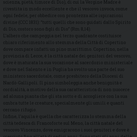
scienza, pietà, timore di Dio), di cui la Vergine Madre è
rivestita in modo eccellente e che il vescovo invoca, come
ogni fedele, per obbedire con prontezza alle ispirazioni
divine (CCC 1831): “tutti quelli che sono guidati dallo Spirito
di Dio, costoro sono figli di Dio” (Rm 8,14).
L’albero che campeggia nel terzo quadrante costituisce
chiaro riferimento allo stemma della Città di Copertino
dove compare infatti un pino marittimo. Copertino, nella
provincia di Lecce, è la città natale dei genitori del vescovo,
dove è maturata la sua vocazione al sacerdozio ministeriale
e dove nel Salento e in Puglia ha svolto una parte del suo
ministero sacerdotale, come presbitero della Diocesi di
Nardò-Gallipoli. Il pino simboleggia anche benignità e
cordialità, a motivo della sua caratteristica di non nuocere
ad alcuna pianta che gli sta sotto e di accogliere con la sua
ombra tutte le creature, specialmente gli umili e quanti
cercano rifugio.
Infine, l’aquila è quella che caratterizza lo stemma della
città tedesca di Francoforte sul Meno, la città natale del
vescovo Vincenzo, dove emigrarono i suoi genitori e dove è
cresciuto fino all’età di sedici anni. Sono stati gli anni della