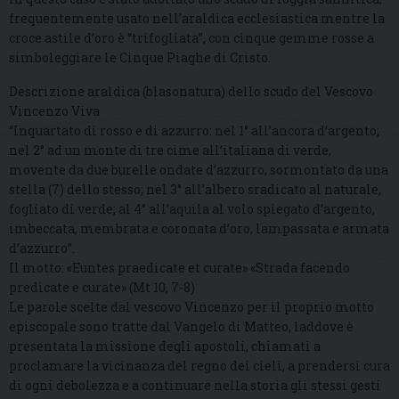
frequentemente usato nell’araldica ecclesiastica mentre la
croce astile d’oro è “trifogliata”, con cinque gemme rosse a
simboleggiare le Cinque Piaghe di Cristo.
Descrizione araldica (blasonatura) dello scudo del Vescovo
Vincenzo Viva
“Inquartato di rosso e di azzurro: nel 1° all’ancora d’argento;
nel 2° ad un monte di tre cime all’italiana di verde,
movente da due burelle ondate d’azzurro, sormontato da una
stella (7) dello stesso; nel 3° all’albero sradicato al naturale,
fogliato di verde; al 4° all’aquila al volo spiegato d’argento,
imbeccata, membrata e coronata d’oro, lampassata e armata
d’azzurro”.
Il motto: «Euntes praedicate et curate» «Strada facendo
predicate e curate» (Mt 10, 7-8)
Le parole scelte dal vescovo Vincenzo per il proprio motto
episcopale sono tratte dal Vangelo di Matteo, laddove è
presentata la missione degli apostoli, chiamati a
proclamare la vicinanza del regno dei cieli, a prendersi cura
di ogni debolezza e a continuare nella storia gli stessi gesti