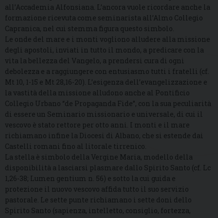
all’Accademia Alfonsiana. L’ancora vuole ricordare anche la
formazione ricevuta come seminarista all’Almo Collegio
Capranica, nel cui stemma figura questo simbolo.
Le onde del mare e i monti vogliono alludere alla missione
degli apostoli, inviati in tutto il mondo, a predicare con la
vita la bellezza del Vangelo, a prendersi cura di ogni
debolezza e a raggiungere con entusiasmo tutti i fratelli (cf.
Mt 10, 1-15 e Mt 28,16-20). L’esigenza dell’evangelizzazione e
la vastità della missione alludono anche al Pontificio
Collegio Urbano “de Propaganda Fide”, con la sua peculiarità
di essere un Seminario missionario e universale, di cui il
vescovo è stato rettore per otto anni. I monti e il mare
richiamano infine la Diocesi di Albano, che si estende dai
Castelli romani fino al litorale tirrenico.
La stella è simbolo della Vergine Maria, modello della
disponibilità a lasciarsi plasmare dallo Spirito Santo (cf. Lc
1,26-38; Lumen gentium n. 56) e sotto la cui guida e
protezione il nuovo vescovo affida tutto il suo servizio
pastorale. Le sette punte richiamano i sette doni dello
Spirito Santo (sapienza, intelletto, consiglio, fortezza,