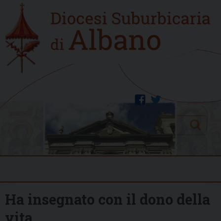
Skip
Home
to
new
content
facebook
twitter
Search
Menu
Ha insegnato con il dono della
vita