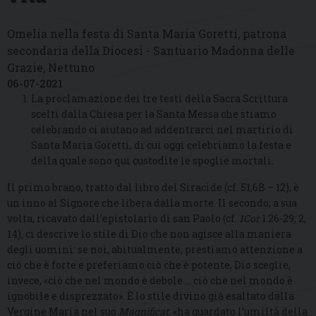
Omelia nella festa di Santa Maria Goretti, patrona
secondaria della Diocesi - Santuario Madonna delle
Grazie, Nettuno
06-07-2021
La proclamazione dei tre testi della Sacra Scrittura
scelti dalla Chiesa per la Santa Messa che stiamo
celebrando ci aiutano ad addentrarci nel martirio di
Santa Maria Goretti, di cui oggi celebriamo la festa e
della quale sono qui custodite le spoglie mortali.
Il primo brano, tratto dal libro del Siracide (cf. 51,6B – 12), è
un inno al Signore che libera dalla morte. Il secondo, a sua
volta, ricavato dall’epistolario di san Paolo (cf.
1Cor
1.26-29; 2,
14), ci descrive lo stile di Dio che non agisce alla maniera
degli uomini: se noi, abitualmente, prestiamo attenzione a
ciò che è forte e preferiamo ciò che è potente, Dio sceglie,
invece, «ciò che nel mondo è debole … ciò che nel mondo è
ignobile e disprezzato». È lo stile divino già esaltato dalla
Vergine Maria nel suo
Magnificat
: «ha guardato l’umiltà della