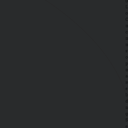
(
L
c
C
m
c
m
m
s
c
p
m
a
s
e
I
d
n
g
S
e