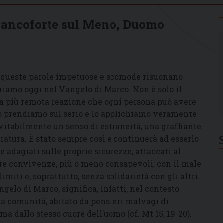
Francoforte sul Meno, Duomo
: queste parole impetuose e scomode risuonano
riamo oggi nel Vangelo di Marco. Non è solo il
la più remota reazione che ogni persona può avere
e lo prendiamo sul serio e lo applichiamo veramente
evitabilmente un senso di estraneità, una graffiante
atura. È stato sempre così e continuerà ad esserlo
e adagiati sulle proprie sicurezze, attaccati al
stre convivenze, più o meno consapevoli, con il male
imiti e, soprattutto, senza solidarietà con gli altri.
gelo di Marco, significa, infatti, nel contesto
lla comunità, abitato da pensieri malvagi di
a dallo stesso cuore dell’uomo (cf. Mt 15, 19-20).