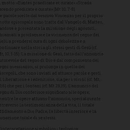
l motto: «Euntes praedicate et curate» «Strada
acendo predicate e curate» (Mt 10, 7-8)
e parole scelte dal vescovo Vincenzo per il proprio
otto episcopale sono tratte dal Vangelo di Matteo,
addove è presentata la missione degli apostoli,
hiamati a proclamare la vicinanza del regno dei
ieli, a prendersi cura di ogni debolezza e a
ontinuare nella storia gli stessi gesti di Gesù (cf.
t, 10, 1-15). La missione di Gesù, fatta dall’annuncio
utorevole del regno di Dio e dal compimento dei
egni messianici, si prolunga in quella dei
iscepoli, che sono inviati ad attuare parole e gesti
i liberazione e redenzione, sia per i vicini (cf. Mt,
0,6) che per i lontani (cf. Mt 28,19). L’annuncio del
egno di Dio conferisce significato alle opere;
entre le opere attuano l’annuncio, specialmente
ttraverso la testimonianza della vita, il totale
ffidamento a Dio Padre, la libertà interiore e la
onazione totale di se stessi.
’interpretazione simbolico - teologica: