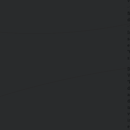
v
-
f
d
-
I
s
e
“
s
D
V
“
d
a
d
n
v
i
e