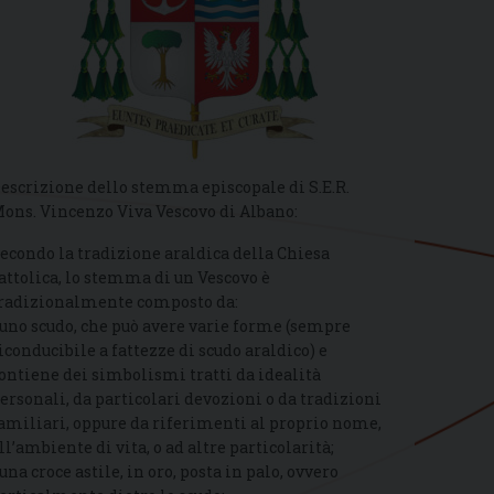
escrizione dello stemma episcopale di S.E.R.
ons. Vincenzo Viva Vescovo di Albano:
econdo la tradizione araldica della Chiesa
attolica, lo stemma di un Vescovo è
radizionalmente composto da:
 uno scudo, che può avere varie forme (sempre
iconducibile a fattezze di scudo araldico) e
ontiene dei simbolismi tratti da idealità
ersonali, da particolari devozioni o da tradizioni
amiliari, oppure da riferimenti al proprio nome,
ll’ambiente di vita, o ad altre particolarità;
 una croce astile, in oro, posta in palo, ovvero