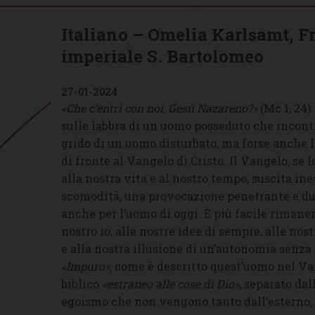
Italiano – Omelia Karlsamt, 
imperiale S. Bartolomeo
27-01-2024
«Che c’entri con noi, Gesù Nazareno?»
(Mc 1, 24)
sulle labbra di un uomo posseduto che incont
grido di un uomo disturbato, ma forse anche 
di fronte al Vangelo di Cristo. Il Vangelo, s
alla nostra vita e al nostro tempo, suscita in
scomodità, una provocazione penetrante e dur
anche per l’uomo di oggi. È più facile rimaner
nostro io, alle nostre idee di sempre, alle no
e alla nostra illusione di un’autonomia senza l
«Impuro»
, come è descritto quest’uomo nel Van
biblico
«estraneo alle cose di Dio»
, separato da
egoismo che non vengono tanto dall’esterno, m