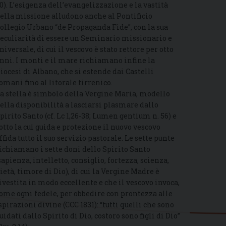
0). L’esigenza dell’evangelizzazione e la vastità
ella missione alludono anche al Pontificio
ollegio Urbano “de Propaganda Fide”, con la sua
eculiarità di essere un Seminario missionario e
niversale, di cui il vescovo è stato rettore per otto
nni. I monti e il mare richiamano infine la
iocesi di Albano, che si estende dai Castelli
omani fino al litorale tirrenico.
a stella è simbolo della Vergine Maria, modello
ella disponibilità a lasciarsi plasmare dallo
pirito Santo (cf. Lc 1,26-38; Lumen gentium n. 56) e
otto la cui guida e protezione il nuovo vescovo
ffida tutto il suo servizio pastorale. Le sette punte
ichiamano i sette doni dello Spirito Santo
sapienza, intelletto, consiglio, fortezza, scienza,
ietà, timore di Dio), di cui la Vergine Madre è
ivestita in modo eccellente e che il vescovo invoca,
ome ogni fedele, per obbedire con prontezza alle
spirazioni divine (CCC 1831): “tutti quelli che sono
uidati dallo Spirito di Dio, costoro sono figli di Dio”