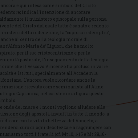
’ancora è qui intesa come simbolo del Cristo
edentore; indica l’intenzione di ancorare
aldamente il ministero episcopale sulla persona
ivente del Cristo dal quale tutto è sanato e redento.
l mistero della redenzione, la “copiosa redemptio”,
 anche al centro della teologia morale di
ant’Alfonso Maria de’ Liguori, che ha molto
spirato, per il suo cristocentrismo e per la
enignità pastorale, l’insegnamento della teologia
orale che il vescovo Vincenzo ha profuso in varie
acoltà e Istituti, specialmente all’Accademia
lfonsiana. L’ancora vuole ricordare anche la
ormazione ricevuta come seminarista all’Almo
ollegio Capranica, nel cui stemma figura questo
imbolo.
e onde del mare e i monti vogliono alludere alla
issione degli apostoli, inviati in tutto il mondo, a
redicare con la vita la bellezza del Vangelo, a
rendersi cura di ogni debolezza e a raggiungere con
ntusiasmo tutti i fratelli (cf. Mt 10, 1-15 e Mt 28,16-