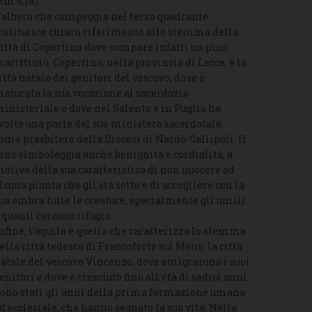
Rm 8,14).
’albero che campeggia nel terzo quadrante
ostituisce chiaro riferimento allo stemma della
ittà di Copertino dove compare infatti un pino
arittimo. Copertino, nella provincia di Lecce, è la
ittà natale dei genitori del vescovo, dove è
aturata la sua vocazione al sacerdozio
inisteriale e dove nel Salento e in Puglia ha
volto una parte del suo ministero sacerdotale,
ome presbitero della Diocesi di Nardò-Gallipoli. Il
ino simboleggia anche benignità e cordialità, a
otivo della sua caratteristica di non nuocere ad
lcuna pianta che gli sta sotto e di accogliere con la
ua ombra tutte le creature, specialmente gli umili
 quanti cercano rifugio.
nfine, l’aquila è quella che caratterizza lo stemma
ella città tedesca di Francoforte sul Meno, la città
atale del vescovo Vincenzo, dove emigrarono i suoi
enitori e dove è cresciuto fino all’età di sedici anni.
ono stati gli anni della prima formazione umana
d ecclesiale, che hanno segnato la sua vita. Nella