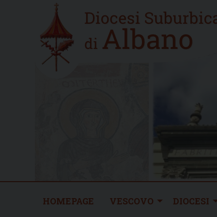
Skip
Home
to
new
content
HOMEPAGE
VESCOVO
DIOCESI