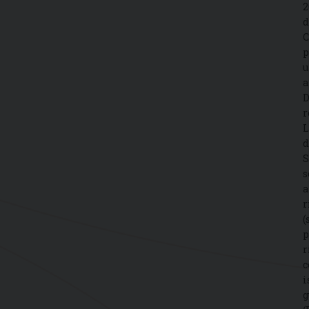
2
d
C
p
u
a
D
r
L
d
S
s
a
r
(
p
r
c
i
g