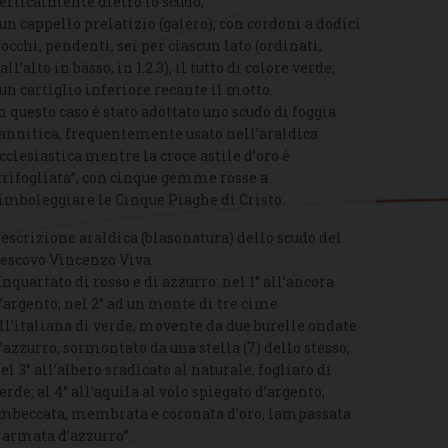
erticalmente dietro lo scudo;
 un cappello prelatizio (galero), con cordoni a dodici
iocchi, pendenti, sei per ciascun lato (ordinati,
all’alto in basso, in 1.2.3), il tutto di colore verde;
 un cartiglio inferiore recante il motto.
n questo caso è stato adottato uno scudo di foggia
annitica, frequentemente usato nell’araldica
cclesiastica mentre la croce astile d’oro è
trifogliata”, con cinque gemme rosse a
imboleggiare le Cinque Piaghe di Cristo.
escrizione araldica (blasonatura) dello scudo del
escovo Vincenzo Viva
Inquartato di rosso e di azzurro: nel 1° all’ancora
’argento; nel 2° ad un monte di tre cime
ll’italiana di verde, movente da due burelle ondate
’azzurro, sormontato da una stella (7) dello stesso;
el 3° all’albero sradicato al naturale, fogliato di
erde; al 4° all’aquila al volo spiegato d’argento,
mbeccata, membrata e coronata d’oro, lampassata
 armata d’azzurro”.