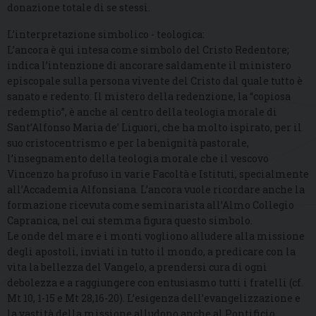
donazione totale di se stessi.
L’interpretazione simbolico - teologica:
L’ancora è qui intesa come simbolo del Cristo Redentore;
indica l’intenzione di ancorare saldamente il ministero
episcopale sulla persona vivente del Cristo dal quale tutto è
sanato e redento. Il mistero della redenzione, la “copiosa
redemptio”, è anche al centro della teologia morale di
Sant’Alfonso Maria de’ Liguori, che ha molto ispirato, per il
suo cristocentrismo e per la benignità pastorale,
l’insegnamento della teologia morale che il vescovo
Vincenzo ha profuso in varie Facoltà e Istituti, specialmente
all’Accademia Alfonsiana. L’ancora vuole ricordare anche la
formazione ricevuta come seminarista all’Almo Collegio
Capranica, nel cui stemma figura questo simbolo.
Le onde del mare e i monti vogliono alludere alla missione
degli apostoli, inviati in tutto il mondo, a predicare con la
vita la bellezza del Vangelo, a prendersi cura di ogni
debolezza e a raggiungere con entusiasmo tutti i fratelli (cf.
Mt 10, 1-15 e Mt 28,16-20). L’esigenza dell’evangelizzazione e
la vastità della missione alludono anche al Pontificio