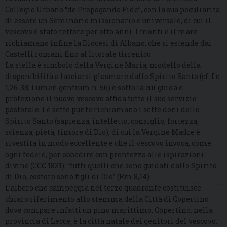
Collegio Urbano “de Propaganda Fide”, con la sua peculiarità
di essere un Seminario missionario e universale, di cui il
vescovo è stato rettore per otto anni. I monti e il mare
richiamano infine la Diocesi di Albano, che si estende dai
Castelli romani fino al litorale tirrenico.
La stella è simbolo della Vergine Maria, modello della
disponibilità a lasciarsi plasmare dallo Spirito Santo (cf. Lc
1,26-38; Lumen gentium n. 56) e sotto la cui guida e
protezione il nuovo vescovo affida tutto il suo servizio
pastorale. Le sette punte richiamano i sette doni dello
Spirito Santo (sapienza, intelletto, consiglio, fortezza,
scienza, pietà, timore di Dio), di cui la Vergine Madre è
rivestita in modo eccellente e che il vescovo invoca, come
ogni fedele, per obbedire con prontezza alle ispirazioni
divine (CCC 1831): “tutti quelli che sono guidati dallo Spirito
di Dio, costoro sono figli di Dio” (Rm 8,14).
L’albero che campeggia nel terzo quadrante costituisce
chiaro riferimento allo stemma della Città di Copertino
dove compare infatti un pino marittimo. Copertino, nella
provincia di Lecce, è la città natale dei genitori del vescovo,