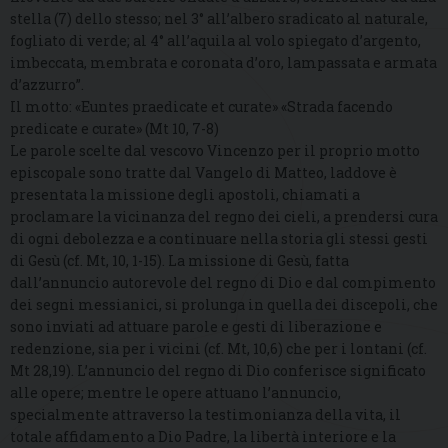
stella (7) dello stesso; nel 3° all’albero sradicato al naturale,
fogliato di verde; al 4° all’aquila al volo spiegato d’argento,
imbeccata, membrata e coronata d’oro, lampassata e armata
d’azzurro”.
Il motto: «Euntes praedicate et curate» «Strada facendo
predicate e curate» (Mt 10, 7-8)
Le parole scelte dal vescovo Vincenzo per il proprio motto
episcopale sono tratte dal Vangelo di Matteo, laddove è
presentata la missione degli apostoli, chiamati a
proclamare la vicinanza del regno dei cieli, a prendersi cura
di ogni debolezza e a continuare nella storia gli stessi gesti
di Gesù (cf. Mt, 10, 1-15). La missione di Gesù, fatta
dall’annuncio autorevole del regno di Dio e dal compimento
dei segni messianici, si prolunga in quella dei discepoli, che
sono inviati ad attuare parole e gesti di liberazione e
redenzione, sia per i vicini (cf. Mt, 10,6) che per i lontani (cf.
Mt 28,19). L’annuncio del regno di Dio conferisce significato
alle opere; mentre le opere attuano l’annuncio,
specialmente attraverso la testimonianza della vita, il
totale affidamento a Dio Padre, la libertà interiore e la