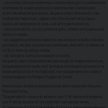
- uno scudo, che può avere varie forme (sempre riconducibile
a fattezze di scudo araldico) e contiene dei simbolismi
tratti da idealità personali, da particolari devozioni o da
tradizioni familiari, oppure da riferimenti al proprio
nome, all’ambiente di vita, o ad altre particolarità;
- una croce astile, in oro, posta in palo, ovvero verticalmente
dietro lo scudo;
- un cappello prelatizio (galero), con cordoni a dodici fiocchi,
pendenti, sei per ciascun lato (ordinati, dall’alto in basso, in
1.2.3), il tutto di colore verde;
- un cartiglio inferiore recante il motto.
In questo caso è stato adottato uno scudo di foggia sannitica,
frequentemente usato nell’araldica ecclesiastica mentre la
croce astile d’oro è “trifogliata”, con cinque gemme rosse a
simboleggiare le Cinque Piaghe di Cristo.
Descrizione araldica (blasonatura) dello scudo del Vescovo
Vincenzo Viva
“Inquartato di rosso e di azzurro: nel 1° all’ancora d’argento;
nel 2° ad un monte di tre cime all’italiana di verde,
movente da due burelle ondate d’azzurro, sormontato da una