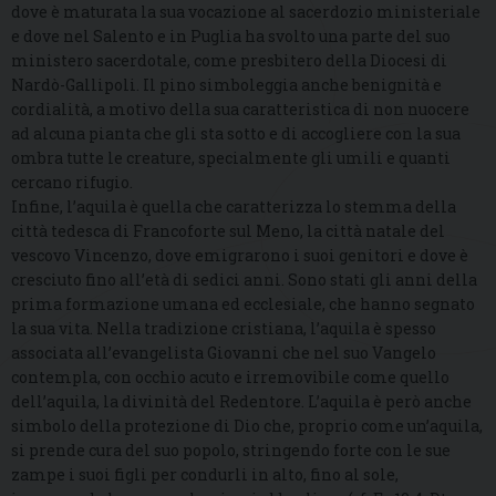
dove è maturata la sua vocazione al sacerdozio ministeriale
e dove nel Salento e in Puglia ha svolto una parte del suo
ministero sacerdotale, come presbitero della Diocesi di
Nardò-Gallipoli. Il pino simboleggia anche benignità e
cordialità, a motivo della sua caratteristica di non nuocere
ad alcuna pianta che gli sta sotto e di accogliere con la sua
ombra tutte le creature, specialmente gli umili e quanti
cercano rifugio.
Infine, l’aquila è quella che caratterizza lo stemma della
città tedesca di Francoforte sul Meno, la città natale del
vescovo Vincenzo, dove emigrarono i suoi genitori e dove è
cresciuto fino all’età di sedici anni. Sono stati gli anni della
prima formazione umana ed ecclesiale, che hanno segnato
la sua vita. Nella tradizione cristiana, l’aquila è spesso
associata all’evangelista Giovanni che nel suo Vangelo
contempla, con occhio acuto e irremovibile come quello
dell’aquila, la divinità del Redentore. L’aquila è però anche
simbolo della protezione di Dio che, proprio come un’aquila,
si prende cura del suo popolo, stringendo forte con le sue
zampe i suoi figli per condurli in alto, fino al sole,