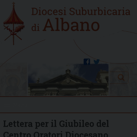
Skip
Home
to
new
content
facebook
twitter
Search
Menu
Lettera per il Giubileo del
Centro Oratori Diocesano