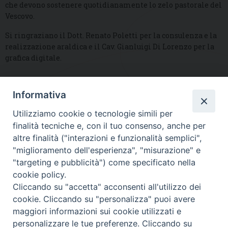
che devono sostenere quotidianamente lo zelo pastorale del
Vescovo.
Si ringraziano il Dott. Renato Poletti per la consulenza e la
realizzazione araldica e il Cav. Gianluigi Di Lorenzo per la
grafica digitale.
Informativa
DIOCESI SUBURBICARIA DI ALBANO
Utilizziamo cookie o tecnologie simili per
Contatti:
Tel.: 06.93268401 - Fax.: 06.9323844
finalità tecniche e, con il tuo consenso, anche per
E-mail:
curia@diocesidialbano.it
altre finalità ("interazioni e funzionalità semplici",
"miglioramento dell'esperienza", "misurazione" e
Orari:
dal Lunedì al Venerdì Ore: 9:00 - 13:00
"targeting e pubblicità") come specificato nella
cookie policy.
Orario ufficio Matrimoni:
Cliccando su "accetta" acconsenti all'utilizzo dei
Lunedì, Mercoledì e Venerdì, Ore 9:30 - 12:30
cookie. Cliccando su "personalizza" puoi avere
maggiori informazioni sui cookie utilizzati e
personalizzare le tue preferenze. Cliccando su