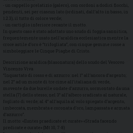
- un cappello prelatizio (galero), con cordoni a dodici fiocchi,
pendenti, sei per ciascun lato (ordinati, dall’alto in basso, in
1.2.3), il tutto di colore verde;
- un cartiglio inferiore recante il motto.
In questo caso è stato adottato uno scudo di foggia sannitica,
frequentemente usato nell’araldica ecclesiastica mentre la
croce astile d’oro è “trifogliata”, con cinque gemme rosse a
simboleggiare le Cinque Piaghe di Cristo.
Descrizione araldica (blasonatura) dello scudo del Vescovo
Vincenzo Viva
“Inquartato di rosso e di azzurro: nel 1° all’ancora d’argento;
nel 2° ad un monte di tre cime all’italiana di verde,
movente da due burelle ondate d’azzurro, sormontato da una
stella (7) dello stesso; nel 3° all’albero sradicato al naturale,
fogliato di verde; al 4° all’aquila al volo spiegato d’argento,
imbeccata, membrata e coronata d’oro, lampassata e armata
d’azzurro”.
Il motto: «Euntes praedicate et curate» «Strada facendo
predicate e curate» (Mt 10, 7-8)