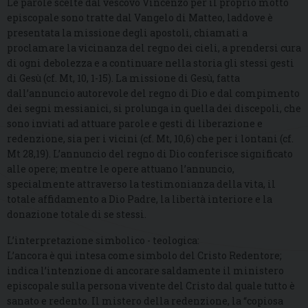
Le parole scelte dal vescovo Vincenzo per il proprio motto
episcopale sono tratte dal Vangelo di Matteo, laddove è
presentata la missione degli apostoli, chiamati a
proclamare la vicinanza del regno dei cieli, a prendersi cura
di ogni debolezza e a continuare nella storia gli stessi gesti
di Gesù (cf. Mt, 10, 1-15). La missione di Gesù, fatta
dall’annuncio autorevole del regno di Dio e dal compimento
dei segni messianici, si prolunga in quella dei discepoli, che
sono inviati ad attuare parole e gesti di liberazione e
redenzione, sia per i vicini (cf. Mt, 10,6) che per i lontani (cf.
Mt 28,19). L’annuncio del regno di Dio conferisce significato
alle opere; mentre le opere attuano l’annuncio,
specialmente attraverso la testimonianza della vita, il
totale affidamento a Dio Padre, la libertà interiore e la
donazione totale di se stessi.
L’interpretazione simbolico - teologica:
L’ancora è qui intesa come simbolo del Cristo Redentore;
indica l’intenzione di ancorare saldamente il ministero
episcopale sulla persona vivente del Cristo dal quale tutto è
sanato e redento. Il mistero della redenzione, la “copiosa