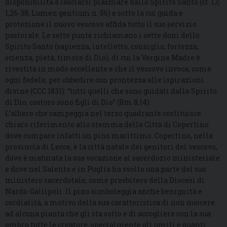
disponibilità a lasciarsi plasmare dallo Spirito Santo (cf. Lc
1,26-38; Lumen gentium n. 56) e sotto la cui guida e
protezione il nuovo vescovo affida tutto il suo servizio
pastorale. Le sette punte richiamano i sette doni dello
Spirito Santo (sapienza, intelletto, consiglio, fortezza,
scienza, pietà, timore di Dio), di cui la Vergine Madre è
rivestita in modo eccellente e che il vescovo invoca, come
ogni fedele, per obbedire con prontezza alle ispirazioni
divine (CCC 1831): “tutti quelli che sono guidati dallo Spirito
di Dio, costoro sono figli di Dio” (Rm 8,14).
L’albero che campeggia nel terzo quadrante costituisce
chiaro riferimento allo stemma della Città di Copertino
dove compare infatti un pino marittimo. Copertino, nella
provincia di Lecce, è la città natale dei genitori del vescovo,
dove è maturata la sua vocazione al sacerdozio ministeriale
e dove nel Salento e in Puglia ha svolto una parte del suo
ministero sacerdotale, come presbitero della Diocesi di
Nardò-Gallipoli. Il pino simboleggia anche benignità e
cordialità, a motivo della sua caratteristica di non nuocere
ad alcuna pianta che gli sta sotto e di accogliere con la sua
ombra tutte le creature, specialmente gli umili e quanti