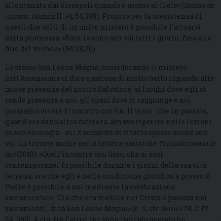
allontanato dai discepoli quando è asceso al Cielo» (
Sermo de
Ascens. Domini
II:
PL
54,398). Proprio per la coesistenza di
questi due volti di un unico mistero è possibile l'attuarsi
della promessa: «Ecco, io sono con voi tutti i giorni, fino alla
fine del mondo» (
Mt
28,20).
Lo stesso San Leone Magno, considerando il mistero
dell'Ascensione ci dice qualcosa di molto bello riguardo alle
nuove presenze del nostro Salvatore, ai luoghi dove egli si
rende presente a noi, gli spazi dove ci raggiunge e noi
possiamo vivere l'incontro con lui. Il testo - che in passato,
quand'ero su un'altra cattedra, amavo ripetere nelle lezioni
di ecclesiologia - mi è accaduto di citarlo spesso anche con
voi. Lo trovate anche nella lettera pastorale
Ti trasformerai in
me
(2010): «Quell'incontro con Gesù, che ai suoi
contemporanei fu possibile durante i giorni della sua vita
terrena, ora che egli è nella condizione glorificata presso il
Padre è possibile a noi mediante la celebrazione
sacramentale: 'Ciò che era visibile nel Cristo è passato nei
sacramenti', dirà San Leone Magno» (n. 5; cfr
Sermo 74, 2: PL
54, 398). A ciò, fra l'altro, mi sono ispirato quando ho