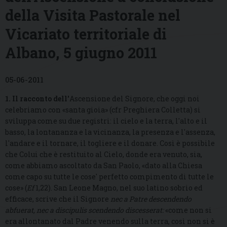
della Visita Pastorale nel
Vicariato territoriale di
Albano, 5 giugno 2011
05-06-2011
1
. Il racconto dell'
Ascensione del Signore, che oggi noi
celebriamo con «santa gioia» (cfr Preghiera Colletta) si
sviluppa come su due registri: il cielo e la terra, l'alto e il
basso, la lontananza e la vicinanza, la presenza e l'assenza,
l'andare e il tornare, il togliere e il donare. Così è possibile
che Colui che è restituito al Cielo, donde era venuto, sia,
come abbiamo ascoltato da San Paolo, «dato alla Chiesa
come capo su tutte le cose' perfetto compimento di tutte le
cose» (
Ef
1,22). San Leone Magno, nel suo latino sobrio ed
efficace, scrive che il Signore
nec a Patre descendendo
abfuerat, nec a discipulis scendendo discesserat:
«come non si
era allontanato dal Padre venendo sulla terra, così non si è