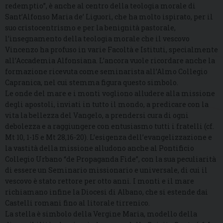
redemptio”, è anche al centro della teologia morale di
Sant’Alfonso Maria de’ Liguori, che ha molto ispirato, per il
suo cristocentrismo e per la benignità pastorale,
l’insegnamento della teologia morale che il vescovo
Vincenzo ha profuso in varie Facoltà e Istituti, specialmente
all’Accademia Alfonsiana. L’ancora vuole ricordare anche la
formazione ricevuta come seminarista all’Almo Collegio
Capranica, nel cui stemma figura questo simbolo.
Le onde del mare e i monti vogliono alludere alla missione
degli apostoli, inviati in tutto il mondo, a predicare con la
vita la bellezza del Vangelo, a prendersi cura di ogni
debolezza e a raggiungere con entusiasmo tutti i fratelli (cf.
Mt 10, 1-15 e Mt 28,16-20). L’esigenza dell’evangelizzazione e
la vastità della missione alludono anche al Pontificio
Collegio Urbano “de Propaganda Fide”, con la sua peculiarità
di essere un Seminario missionario e universale, di cui il
vescovo è stato rettore per otto anni. I monti e il mare
richiamano infine la Diocesi di Albano, che si estende dai
Castelli romani fino al litorale tirrenico.
La stella è simbolo della Vergine Maria, modello della