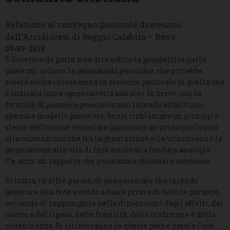
Relazione al convegno pastorale diocesano
dell'Arcidiocesi di Reggio Calabria – Bova
03-09-2018
È doveroso da parte mia dire subito la prospettiva nella
quale mi colloco: la
generatività
pastorale, che potrebbe
essere anche intesa come la versione pastorale di quella che
è indicata come «generatività sociale». In breve, con la
formula di
pastorale generativa
non intendo affatto uno
speciale modello pastorale, bensì richiamare un principio
stesso dell’azione ecclesiale (
pastorale
); un principio legato
alla convinzione che tra la generazione alla vita umana e la
generazione alla vita di fede esiste una fondata analogia.
C’è, anzi, un rapporto che potremmo chiamare
intrinseco
.
Si tratta, in altre parole, di una pastorale che intende
generare alla fede avendo a cuore prima di tutto le persone,
cercando di raggiungerle nelle dimensioni degli affetti, del
lavoro e del riposo, delle fragilità, della tradizione e della
cittadinanza. Si ritroveranno in queste poche parole l’eco