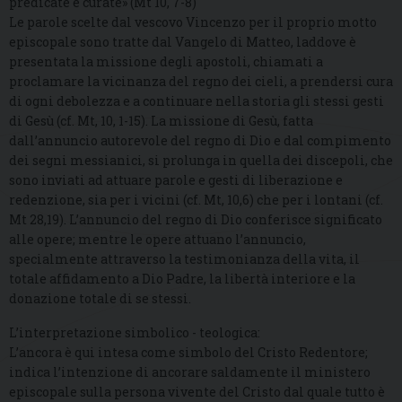
predicate e curate» (Mt 10, 7-8)
Le parole scelte dal vescovo Vincenzo per il proprio motto
episcopale sono tratte dal Vangelo di Matteo, laddove è
presentata la missione degli apostoli, chiamati a
proclamare la vicinanza del regno dei cieli, a prendersi cura
di ogni debolezza e a continuare nella storia gli stessi gesti
di Gesù (cf. Mt, 10, 1-15). La missione di Gesù, fatta
dall’annuncio autorevole del regno di Dio e dal compimento
dei segni messianici, si prolunga in quella dei discepoli, che
sono inviati ad attuare parole e gesti di liberazione e
redenzione, sia per i vicini (cf. Mt, 10,6) che per i lontani (cf.
Mt 28,19). L’annuncio del regno di Dio conferisce significato
alle opere; mentre le opere attuano l’annuncio,
specialmente attraverso la testimonianza della vita, il
totale affidamento a Dio Padre, la libertà interiore e la
donazione totale di se stessi.
L’interpretazione simbolico - teologica:
L’ancora è qui intesa come simbolo del Cristo Redentore;
indica l’intenzione di ancorare saldamente il ministero
episcopale sulla persona vivente del Cristo dal quale tutto è