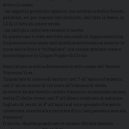
dietro lo scudo;
- un cappello prelatizio (galero), con cordoni a dodici fiocchi,
pendenti, sei per ciascun lato (ordinati, dall’alto in basso, in
1.2.3), il tutto di colore verde;
- un cartiglio inferiore recante il motto.
In questo caso è stato adottato uno scudo di foggia sannitica,
frequentemente usato nell’araldica ecclesiastica mentre la
croce astile d’oro è “trifogliata”, con cinque gemme rosse a
simboleggiare le Cinque Piaghe di Cristo.
Descrizione araldica (blasonatura) dello scudo del Vescovo
Vincenzo Viva
“Inquartato di rosso e di azzurro: nel 1° all’ancora d’argento;
nel 2° ad un monte di tre cime all’italiana di verde,
movente da due burelle ondate d’azzurro, sormontato da una
stella (7) dello stesso; nel 3° all’albero sradicato al naturale,
fogliato di verde; al 4° all’aquila al volo spiegato d’argento,
imbeccata, membrata e coronata d’oro, lampassata e armata
d’azzurro”.
Il motto: «Euntes praedicate et curate» «Strada facendo