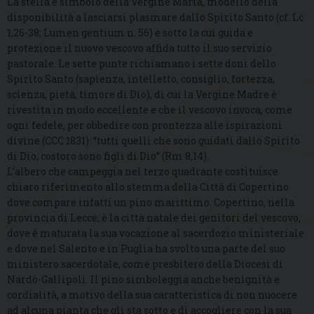
La stella è simbolo della Vergine Maria, modello della
disponibilità a lasciarsi plasmare dallo Spirito Santo (cf. Lc
1,26-38; Lumen gentium n. 56) e sotto la cui guida e
protezione il nuovo vescovo affida tutto il suo servizio
pastorale. Le sette punte richiamano i sette doni dello
Spirito Santo (sapienza, intelletto, consiglio, fortezza,
scienza, pietà, timore di Dio), di cui la Vergine Madre è
rivestita in modo eccellente e che il vescovo invoca, come
ogni fedele, per obbedire con prontezza alle ispirazioni
divine (CCC 1831): “tutti quelli che sono guidati dallo Spirito
di Dio, costoro sono figli di Dio” (Rm 8,14).
L’albero che campeggia nel terzo quadrante costituisce
chiaro riferimento allo stemma della Città di Copertino
dove compare infatti un pino marittimo. Copertino, nella
provincia di Lecce, è la città natale dei genitori del vescovo,
dove è maturata la sua vocazione al sacerdozio ministeriale
e dove nel Salento e in Puglia ha svolto una parte del suo
ministero sacerdotale, come presbitero della Diocesi di
Nardò-Gallipoli. Il pino simboleggia anche benignità e
cordialità, a motivo della sua caratteristica di non nuocere
ad alcuna pianta che gli sta sotto e di accogliere con la sua