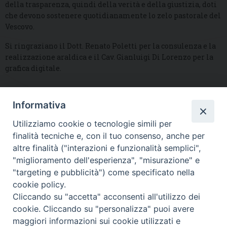
della trasparenza, quindi della verità e della giustizia, doti
che devono sostenere quotidianamente lo zelo pastorale del
Vescovo.
Si ringraziano il Dott. Renato Poletti per la consulenza e la
realizzazione araldica e il Cav. Gianluigi Di Lorenzo per la
grafica digitale.
Informativa
DIOCESI SUBURBICARIA DI ALBANO
Utilizziamo cookie o tecnologie simili per
Contatti:
Tel.: 06.93268401 - Fax.: 06.9323844
finalità tecniche e, con il tuo consenso, anche per
E-mail:
curia@diocesidialbano.it
altre finalità ("interazioni e funzionalità semplici",
"miglioramento dell'esperienza", "misurazione" e
Orari:
dal Lunedì al Venerdì Ore: 9:00 - 13:00
"targeting e pubblicità") come specificato nella
cookie policy.
Orario ufficio Matrimoni:
Cliccando su "accetta" acconsenti all'utilizzo dei
Lunedì, Mercoledì e Venerdì, Ore 9:30 - 12:30
cookie. Cliccando su "personalizza" puoi avere
maggiori informazioni sui cookie utilizzati e