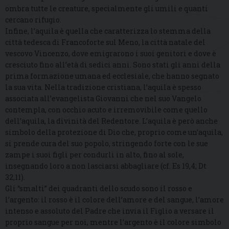
ombra tutte le creature, specialmente gli umili e quanti
cercano rifugio.
Infine, l’aquila è quella che caratterizza lo stemma della
città tedesca di Francoforte sul Meno, la città natale del
vescovo Vincenzo, dove emigrarono i suoi genitori e dove è
cresciuto fino all’età di sedici anni. Sono stati gli anni della
prima formazione umana ed ecclesiale, che hanno segnato
la sua vita. Nella tradizione cristiana, l’aquila è spesso
associata all’evangelista Giovanni che nel suo Vangelo
contempla, con occhio acuto e irremovibile come quello
dell’aquila, la divinità del Redentore. L’aquila è però anche
simbolo della protezione di Dio che, proprio come un’aquila,
si prende cura del suo popolo, stringendo forte con le sue
zampe i suoi figli per condurli in alto, fino al sole,
insegnando loro a non lasciarsi abbagliare (cf. Es 19,4; Dt
32,11).
Gli “smalti” dei quadranti dello scudo sono il rosso e
l’argento: il rosso è il colore dell’amore e del sangue, l’amore
intenso e assoluto del Padre che invia il Figlio a versare il
proprio sangue per noi, mentre l’argento è il colore simbolo