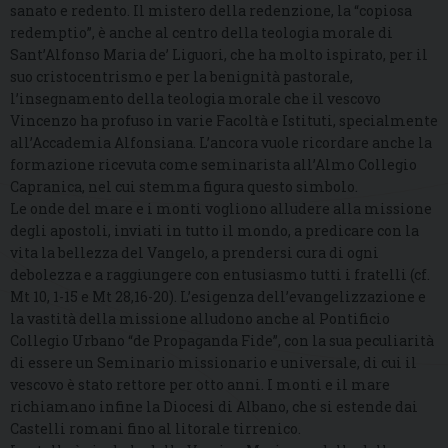
sanato e redento. Il mistero della redenzione, la “copiosa
redemptio”, è anche al centro della teologia morale di
Sant’Alfonso Maria de’ Liguori, che ha molto ispirato, per il
suo cristocentrismo e per la benignità pastorale,
l’insegnamento della teologia morale che il vescovo
Vincenzo ha profuso in varie Facoltà e Istituti, specialmente
all’Accademia Alfonsiana. L’ancora vuole ricordare anche la
formazione ricevuta come seminarista all’Almo Collegio
Capranica, nel cui stemma figura questo simbolo.
Le onde del mare e i monti vogliono alludere alla missione
degli apostoli, inviati in tutto il mondo, a predicare con la
vita la bellezza del Vangelo, a prendersi cura di ogni
debolezza e a raggiungere con entusiasmo tutti i fratelli (cf.
Mt 10, 1-15 e Mt 28,16-20). L’esigenza dell’evangelizzazione e
la vastità della missione alludono anche al Pontificio
Collegio Urbano “de Propaganda Fide”, con la sua peculiarità
di essere un Seminario missionario e universale, di cui il
vescovo è stato rettore per otto anni. I monti e il mare
richiamano infine la Diocesi di Albano, che si estende dai
Castelli romani fino al litorale tirrenico.