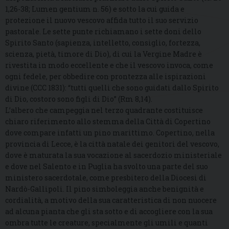
1,26-38; Lumen gentium n. 56) e sotto la cui guida e
protezione il nuovo vescovo affida tutto il suo servizio
pastorale. Le sette punte richiamano i sette doni dello
Spirito Santo (sapienza, intelletto, consiglio, fortezza,
scienza, pietà, timore di Dio), di cui la Vergine Madre è
rivestita in modo eccellente e che il vescovo invoca, come
ogni fedele, per obbedire con prontezza alle ispirazioni
divine (CCC 1831): “tutti quelli che sono guidati dallo Spirito
di Dio, costoro sono figli di Dio” (Rm 8,14).
L’albero che campeggia nel terzo quadrante costituisce
chiaro riferimento allo stemma della Città di Copertino
dove compare infatti un pino marittimo. Copertino, nella
provincia di Lecce, è la città natale dei genitori del vescovo,
dove è maturata la sua vocazione al sacerdozio ministeriale
e dove nel Salento e in Puglia ha svolto una parte del suo
ministero sacerdotale, come presbitero della Diocesi di
Nardò-Gallipoli. Il pino simboleggia anche benignità e
cordialità, a motivo della sua caratteristica di non nuocere
ad alcuna pianta che gli sta sotto e di accogliere con la sua
ombra tutte le creature, specialmente gli umili e quanti