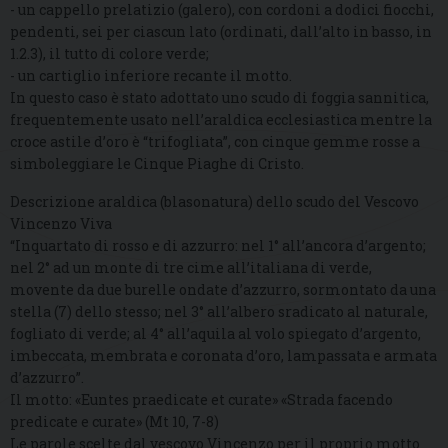
- un cappello prelatizio (galero), con cordoni a dodici fiocchi,
pendenti, sei per ciascun lato (ordinati, dall’alto in basso, in
1.2.3), il tutto di colore verde;
- un cartiglio inferiore recante il motto.
In questo caso è stato adottato uno scudo di foggia sannitica,
frequentemente usato nell’araldica ecclesiastica mentre la
croce astile d’oro è “trifogliata”, con cinque gemme rosse a
simboleggiare le Cinque Piaghe di Cristo.
Descrizione araldica (blasonatura) dello scudo del Vescovo
Vincenzo Viva
“Inquartato di rosso e di azzurro: nel 1° all’ancora d’argento;
nel 2° ad un monte di tre cime all’italiana di verde,
movente da due burelle ondate d’azzurro, sormontato da una
stella (7) dello stesso; nel 3° all’albero sradicato al naturale,
fogliato di verde; al 4° all’aquila al volo spiegato d’argento,
imbeccata, membrata e coronata d’oro, lampassata e armata
d’azzurro”.
Il motto: «Euntes praedicate et curate» «Strada facendo
predicate e curate» (Mt 10, 7-8)
Le parole scelte dal vescovo Vincenzo per il proprio motto