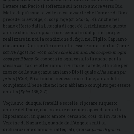
Lettere san Paolo si sofferma sul nostro amore verso Dio.
Molte di più sono le volte in cui avverte che l’amore di Dio ci
precede, ci avvolge, ci sospinge (cf.
2Cor
5, 14). Anche nel
brano offerto dalla Liturgia di oggi c’è il richiamo a questo
amore che si sviluppa in crescendo fin dal principio per
realizzare in noi la condizione di figli nel Figlio. Capiamo
che amare Dio significa anzitutto essere amati da lui. Come
scrive Agostino: «con
coloro che lo amano, Dio coopera in ogni
cosa per il bene
. Se coopera in ogni cosa, lo fa anche per la
stessa carità che otteniamo in virtù della fede, affinché per
mezzo della sua grazia amiamo Dio il quale
ci ha amati per
primo
(
1Gv
4, 19) affinché credessimo in lui e, amandolo,
compiamo il bene che noi non abbiamo compiuto per essere
amati» (
Epist.
186, 3.7).
Vogliamo, dunque, fratelli e sorelle, riposare su questo
amore del Padre, che ci ama e ci rende capaci di amarlo.
Riposiamoci in questo amore, cercando, così, di imitare la
Vergine di Nazareth, quando dall’Angelo sentì la
dichiarazione d’amore: rallegrati, gioisci
piena di grazia
.