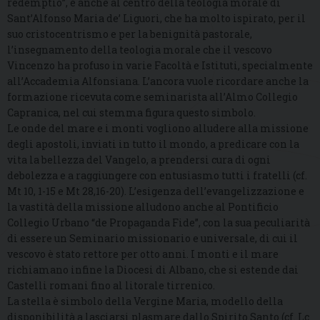
redemptio”, è anche al centro della teologia morale di
Sant’Alfonso Maria de’ Liguori, che ha molto ispirato, per il
suo cristocentrismo e per la benignità pastorale,
l’insegnamento della teologia morale che il vescovo
Vincenzo ha profuso in varie Facoltà e Istituti, specialmente
all’Accademia Alfonsiana. L’ancora vuole ricordare anche la
formazione ricevuta come seminarista all’Almo Collegio
Capranica, nel cui stemma figura questo simbolo.
Le onde del mare e i monti vogliono alludere alla missione
degli apostoli, inviati in tutto il mondo, a predicare con la
vita la bellezza del Vangelo, a prendersi cura di ogni
debolezza e a raggiungere con entusiasmo tutti i fratelli (cf.
Mt 10, 1-15 e Mt 28,16-20). L’esigenza dell’evangelizzazione e
la vastità della missione alludono anche al Pontificio
Collegio Urbano “de Propaganda Fide”, con la sua peculiarità
di essere un Seminario missionario e universale, di cui il
vescovo è stato rettore per otto anni. I monti e il mare
richiamano infine la Diocesi di Albano, che si estende dai
Castelli romani fino al litorale tirrenico.
La stella è simbolo della Vergine Maria, modello della
disponibilità a lasciarsi plasmare dallo Spirito Santo (cf. Lc