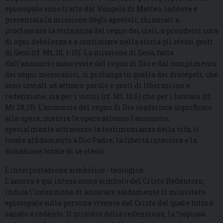
episcopale sono tratte dal Vangelo di Matteo, laddove è
presentata la missione degli apostoli, chiamati a
proclamare la vicinanza del regno dei cieli, a prendersi cura
di ogni debolezza e a continuare nella storia gli stessi gesti
di Gesù (cf. Mt, 10, 1-15). La missione di Gesù, fatta
dall’annuncio autorevole del regno di Dio e dal compimento
dei segni messianici, si prolunga in quella dei discepoli, che
sono inviati ad attuare parole e gesti di liberazione e
redenzione, sia per i vicini (cf. Mt, 10,6) che per i lontani (cf.
Mt 28,19). L’annuncio del regno di Dio conferisce significato
alle opere; mentre le opere attuano l’annuncio,
specialmente attraverso la testimonianza della vita, il
totale affidamento a Dio Padre, la libertà interiore e la
donazione totale di se stessi.
L’interpretazione simbolico - teologica:
L’ancora è qui intesa come simbolo del Cristo Redentore;
indica l’intenzione di ancorare saldamente il ministero
episcopale sulla persona vivente del Cristo dal quale tutto è
sanato e redento. Il mistero della redenzione, la “copiosa