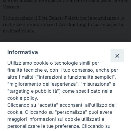
che devono sostenere quotidianamente lo zelo pastorale del
Vescovo.
Si ringraziano il Dott. Renato Poletti per la consulenza e la
realizzazione araldica e il Cav. Gianluigi Di Lorenzo per la
grafica digitale.
Informativa
DIOCESI SUBURBICARIA DI ALBANO
Utilizziamo cookie o tecnologie simili per
Contatti:
Tel.: 06.93268401 - Fax.: 06.9323844
finalità tecniche e, con il tuo consenso, anche per
E-mail:
curia@diocesidialbano.it
altre finalità ("interazioni e funzionalità semplici",
"miglioramento dell'esperienza", "misurazione" e
Orari:
dal Lunedì al Venerdì Ore: 9:00 - 13:00
"targeting e pubblicità") come specificato nella
cookie policy.
Orario ufficio Matrimoni:
Cliccando su "accetta" acconsenti all'utilizzo dei
Lunedì, Mercoledì e Venerdì, Ore 9:30 - 12:30
cookie. Cliccando su "personalizza" puoi avere
maggiori informazioni sui cookie utilizzati e
personalizzare le tue preferenze. Cliccando su