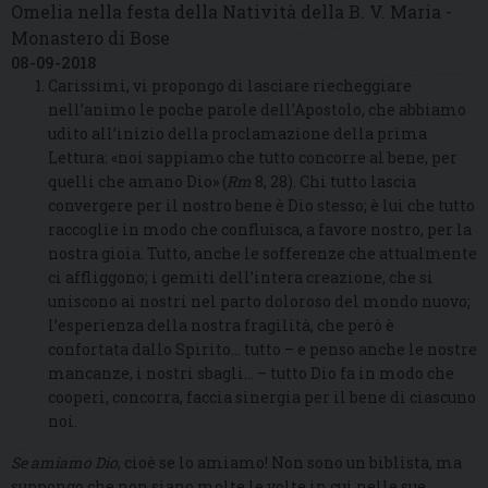
Omelia nella festa della Natività della B. V. Maria -
Monastero di Bose
08-09-2018
Carissimi, vi propongo di lasciare riecheggiare
nell’animo le poche parole dell’Apostolo, che abbiamo
udito all’inizio della proclamazione della prima
Lettura: «noi sappiamo che tutto concorre al bene, per
quelli che amano Dio» (
Rm
8, 28). Chi tutto lascia
convergere per il nostro bene è Dio stesso; è lui che tutto
raccoglie in modo che confluisca, a favore nostro, per la
nostra gioia. Tutto, anche le sofferenze che attualmente
ci affliggono; i gemiti dell’intera creazione, che si
uniscono ai nostri nel parto doloroso del mondo nuovo;
l’esperienza della nostra fragilità, che però è
confortata dallo Spirito… tutto – e penso anche le nostre
mancanze, i nostri sbagli… – tutto Dio fa in modo che
cooperi, concorra, faccia sinergia per il bene di ciascuno
noi.
Se amiamo Dio
, cioè se lo amiamo! Non sono un biblista, ma
suppongo che non siano molte le volte in cui nelle sue