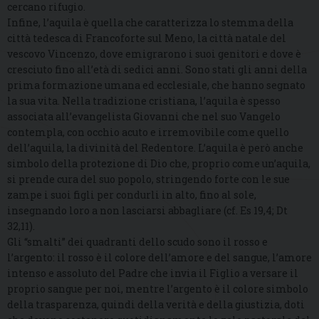
cercano rifugio.
Infine, l’aquila è quella che caratterizza lo stemma della
città tedesca di Francoforte sul Meno, la città natale del
vescovo Vincenzo, dove emigrarono i suoi genitori e dove è
cresciuto fino all’età di sedici anni. Sono stati gli anni della
prima formazione umana ed ecclesiale, che hanno segnato
la sua vita. Nella tradizione cristiana, l’aquila è spesso
associata all’evangelista Giovanni che nel suo Vangelo
contempla, con occhio acuto e irremovibile come quello
dell’aquila, la divinità del Redentore. L’aquila è però anche
simbolo della protezione di Dio che, proprio come un’aquila,
si prende cura del suo popolo, stringendo forte con le sue
zampe i suoi figli per condurli in alto, fino al sole,
insegnando loro a non lasciarsi abbagliare (cf. Es 19,4; Dt
32,11).
Gli “smalti” dei quadranti dello scudo sono il rosso e
l’argento: il rosso è il colore dell’amore e del sangue, l’amore
intenso e assoluto del Padre che invia il Figlio a versare il
proprio sangue per noi, mentre l’argento è il colore simbolo
della trasparenza, quindi della verità e della giustizia, doti