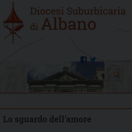
Skip
Home
to
new
content
facebook
twitter
Search
Menu
Lo sguardo dell’amore