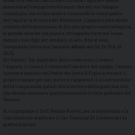
la sua vita. Nella tradizione cristiana, l’aquila è spesso
associata all’evangelista Giovanni che nel suo Vangelo
contempla, con occhio acuto e irremovibile come quello
dell’aquila, la divinità del Redentore. L’aquila è però anche
simbolo della protezione di Dio che, proprio come un’aquila,
si prende cura del suo popolo, stringendo forte con le sue
zampe i suoi figli per condurli in alto, fino al sole,
insegnando loro a non lasciarsi abbagliare (cf. Es 19,4; Dt
32,11).
Gli “smalti” dei quadranti dello scudo sono il rosso e
l’argento: il rosso è il colore dell’amore e del sangue, l’amore
intenso e assoluto del Padre che invia il Figlio a versare il
proprio sangue per noi, mentre l’argento è il colore simbolo
della trasparenza, quindi della verità e della giustizia, doti
che devono sostenere quotidianamente lo zelo pastorale del
Vescovo.
Si ringraziano il Dott. Renato Poletti per la consulenza e la
realizzazione araldica e il Cav. Gianluigi Di Lorenzo per la
grafica digitale.