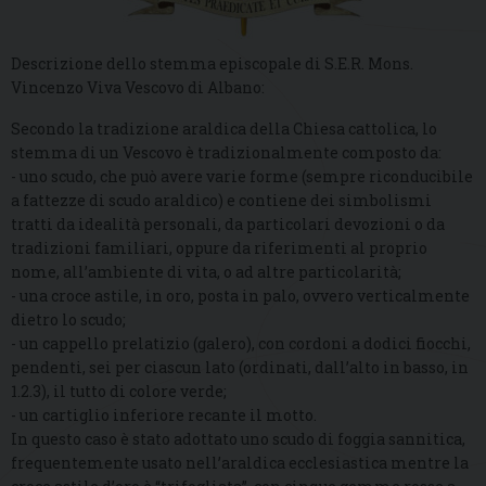
Descrizione dello stemma episcopale di S.E.R. Mons.
Vincenzo Viva Vescovo di Albano:
Secondo la tradizione araldica della Chiesa cattolica, lo
stemma di un Vescovo è tradizionalmente composto da:
- uno scudo, che può avere varie forme (sempre riconducibile
a fattezze di scudo araldico) e contiene dei simbolismi
tratti da idealità personali, da particolari devozioni o da
tradizioni familiari, oppure da riferimenti al proprio
nome, all’ambiente di vita, o ad altre particolarità;
- una croce astile, in oro, posta in palo, ovvero verticalmente
dietro lo scudo;
- un cappello prelatizio (galero), con cordoni a dodici fiocchi,
pendenti, sei per ciascun lato (ordinati, dall’alto in basso, in
1.2.3), il tutto di colore verde;
- un cartiglio inferiore recante il motto.
In questo caso è stato adottato uno scudo di foggia sannitica,
frequentemente usato nell’araldica ecclesiastica mentre la