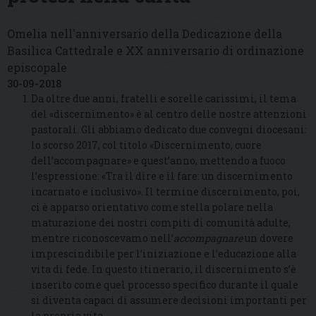
Omelia nell'anniversario della Dedicazione della
Basilica Cattedrale e XX anniversario di ordinazione
episcopale
30-09-2018
Da oltre due anni, fratelli e sorelle carissimi, il tema
del «discernimento» è al centro delle nostre attenzioni
pastorali. Gli abbiamo dedicato due convegni diocesani:
lo scorso 2017, col titolo «Discernimento, cuore
dell’accompagnare» e quest’anno, mettendo a fuoco
l’espressione: «Tra il dire e il fare: un discernimento
incarnato e inclusivo». Il termine discernimento, poi,
ci è apparso orientativo come stella polare nella
maturazione dei nostri compiti di comunità adulte,
mentre riconoscevamo nell’
accompagnare
un dovere
imprescindibile per l’iniziazione e l’educazione alla
vita di fede. In questo itinerario, il discernimento s’è
inserito come quel processo specifico durante il quale
si diventa capaci di assumere decisioni importanti per
la propria vita.