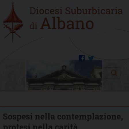
Skip
Home
to
new
content
facebook
twitter
Search
Menu
Sospesi nella contemplazione,
protesi nella carità