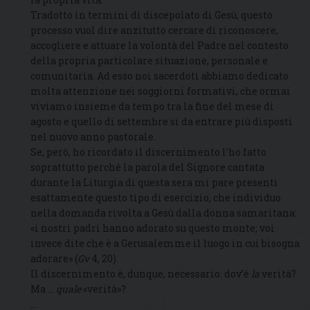
Tradotto in termini di discepolato di Gesù, questo
processo vuol dire anzitutto cercare di riconoscere,
accogliere e attuare la volontà del Padre nel contesto
della propria particolare situazione, personale e
comunitaria. Ad esso noi sacerdoti abbiamo dedicato
molta attenzione nei soggiorni formativi, che ormai
viviamo insieme da tempo tra la fine del mese di
agosto e quello di settembre sì da entrare più disposti
nel nuovo anno pastorale.
Se, però, ho ricordato il discernimento l’ho fatto
soprattutto perché la parola del Signore cantata
durante la Liturgia di questa sera mi pare presenti
esattamente questo tipo di esercizio, che individuo
nella domanda rivolta a Gesù dalla donna samaritana:
«i nostri padri hanno adorato su questo monte; voi
invece dite che è a Gerusalemme il luogo in cui bisogna
adorare» (
Gv
4, 20).
Il discernimento è, dunque, necessario: dov’è
la
verità?
Ma …
quale
«verità»?
…