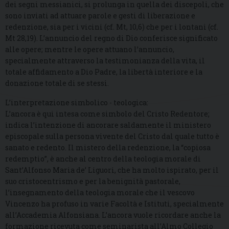
dei segni messianici, si prolunga in quella dei discepoli, che
sono inviati ad attuare parole e gesti di liberazione e
redenzione, sia per i vicini (cf. Mt, 10,6) che per i lontani (cf.
Mt 28,19). L’annuncio del regno di Dio conferisce significato
alle opere; mentre le opere attuano l’annuncio,
specialmente attraverso la testimonianza della vita, il
totale affidamento a Dio Padre, la libertà interiore e la
donazione totale di se stessi.
L’interpretazione simbolico - teologica:
L’ancora è qui intesa come simbolo del Cristo Redentore;
indica l’intenzione di ancorare saldamente il ministero
episcopale sulla persona vivente del Cristo dal quale tutto è
sanato e redento. Il mistero della redenzione, la “copiosa
redemptio”, è anche al centro della teologia morale di
Sant’Alfonso Maria de’ Liguori, che ha molto ispirato, per il
suo cristocentrismo e per la benignità pastorale,
l’insegnamento della teologia morale che il vescovo
Vincenzo ha profuso in varie Facoltà e Istituti, specialmente
all’Accademia Alfonsiana. L’ancora vuole ricordare anche la
formazione ricevuta come seminarista all’Almo Collegio