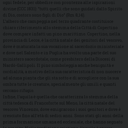
ogni fedele, per obbedire con prontezza alle ispirazioni
divine (CCC 1831): “tutti quelli che sono guidati dallo Spirito
di Dio, costoro sono figli di Dio” (Rm 8,14).
L’albero che campeggia nel terzo quadrante costituisce
chiaro riferimento allo stemma della Città di Copertino
dove compare infatti un pino marittimo. Copertino, nella
provincia di Lecce, è la città natale dei genitori del vescovo,
dove è maturata la sua vocazione al sacerdozio ministeriale
e dove nel Salento e in Puglia ha svolto una parte del suo
ministero sacerdotale, come presbitero della Diocesi di
Nardò-Gallipoli. Il pino simboleggia anche benignità e
cordialità, a motivo della sua caratteristica di non nuocere
ad alcuna pianta che gli sta sotto e di accogliere con la sua
ombra tutte le creature, specialmente gli umili e quanti
cercano rifugio.
Infine, l’aquila è quella che caratterizza lo stemma della
città tedesca di Francoforte sul Meno, la città natale del
vescovo Vincenzo, dove emigrarono i suoi genitori e dove è
cresciuto fino all’età di sedici anni. Sono stati gli anni della
prima formazione umana ed ecclesiale, che hanno segnato