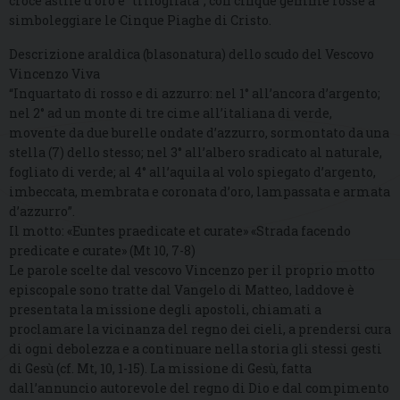
croce astile d’oro è “trifogliata”, con cinque gemme rosse a
simboleggiare le Cinque Piaghe di Cristo.
Descrizione araldica (blasonatura) dello scudo del Vescovo
Vincenzo Viva
“Inquartato di rosso e di azzurro: nel 1° all’ancora d’argento;
nel 2° ad un monte di tre cime all’italiana di verde,
movente da due burelle ondate d’azzurro, sormontato da una
stella (7) dello stesso; nel 3° all’albero sradicato al naturale,
fogliato di verde; al 4° all’aquila al volo spiegato d’argento,
imbeccata, membrata e coronata d’oro, lampassata e armata
d’azzurro”.
Il motto: «Euntes praedicate et curate» «Strada facendo
predicate e curate» (Mt 10, 7-8)
Le parole scelte dal vescovo Vincenzo per il proprio motto
episcopale sono tratte dal Vangelo di Matteo, laddove è
presentata la missione degli apostoli, chiamati a
proclamare la vicinanza del regno dei cieli, a prendersi cura
di ogni debolezza e a continuare nella storia gli stessi gesti
di Gesù (cf. Mt, 10, 1-15). La missione di Gesù, fatta
dall’annuncio autorevole del regno di Dio e dal compimento