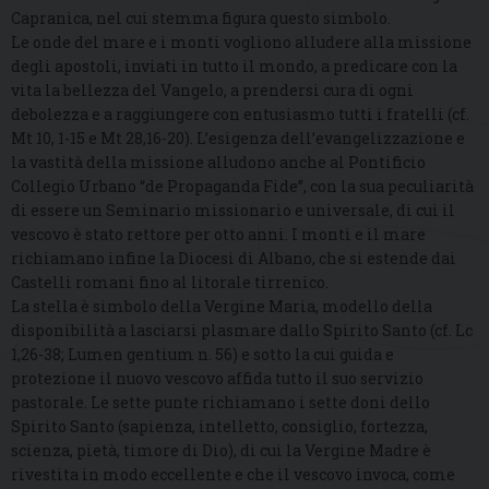
Capranica, nel cui stemma figura questo simbolo.
Le onde del mare e i monti vogliono alludere alla missione
degli apostoli, inviati in tutto il mondo, a predicare con la
vita la bellezza del Vangelo, a prendersi cura di ogni
debolezza e a raggiungere con entusiasmo tutti i fratelli (cf.
Mt 10, 1-15 e Mt 28,16-20). L’esigenza dell’evangelizzazione e
la vastità della missione alludono anche al Pontificio
Collegio Urbano “de Propaganda Fide”, con la sua peculiarità
di essere un Seminario missionario e universale, di cui il
vescovo è stato rettore per otto anni. I monti e il mare
richiamano infine la Diocesi di Albano, che si estende dai
Castelli romani fino al litorale tirrenico.
La stella è simbolo della Vergine Maria, modello della
disponibilità a lasciarsi plasmare dallo Spirito Santo (cf. Lc
1,26-38; Lumen gentium n. 56) e sotto la cui guida e
protezione il nuovo vescovo affida tutto il suo servizio
pastorale. Le sette punte richiamano i sette doni dello
Spirito Santo (sapienza, intelletto, consiglio, fortezza,
scienza, pietà, timore di Dio), di cui la Vergine Madre è
rivestita in modo eccellente e che il vescovo invoca, come