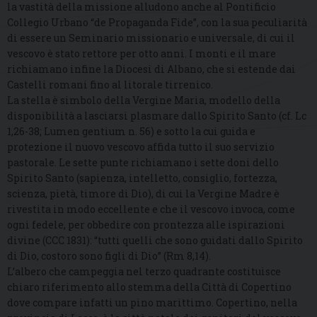
la vastità della missione alludono anche al Pontificio
Collegio Urbano “de Propaganda Fide”, con la sua peculiarità
di essere un Seminario missionario e universale, di cui il
vescovo è stato rettore per otto anni. I monti e il mare
richiamano infine la Diocesi di Albano, che si estende dai
Castelli romani fino al litorale tirrenico.
La stella è simbolo della Vergine Maria, modello della
disponibilità a lasciarsi plasmare dallo Spirito Santo (cf. Lc
1,26-38; Lumen gentium n. 56) e sotto la cui guida e
protezione il nuovo vescovo affida tutto il suo servizio
pastorale. Le sette punte richiamano i sette doni dello
Spirito Santo (sapienza, intelletto, consiglio, fortezza,
scienza, pietà, timore di Dio), di cui la Vergine Madre è
rivestita in modo eccellente e che il vescovo invoca, come
ogni fedele, per obbedire con prontezza alle ispirazioni
divine (CCC 1831): “tutti quelli che sono guidati dallo Spirito
di Dio, costoro sono figli di Dio” (Rm 8,14).
L’albero che campeggia nel terzo quadrante costituisce
chiaro riferimento allo stemma della Città di Copertino
dove compare infatti un pino marittimo. Copertino, nella