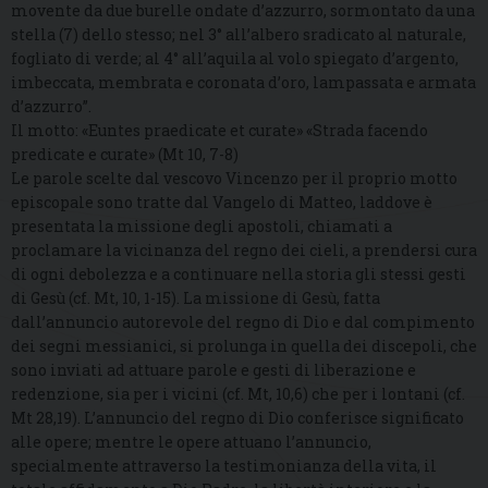
movente da due burelle ondate d’azzurro, sormontato da una
stella (7) dello stesso; nel 3° all’albero sradicato al naturale,
fogliato di verde; al 4° all’aquila al volo spiegato d’argento,
imbeccata, membrata e coronata d’oro, lampassata e armata
d’azzurro”.
Il motto: «Euntes praedicate et curate» «Strada facendo
predicate e curate» (Mt 10, 7-8)
Le parole scelte dal vescovo Vincenzo per il proprio motto
episcopale sono tratte dal Vangelo di Matteo, laddove è
presentata la missione degli apostoli, chiamati a
proclamare la vicinanza del regno dei cieli, a prendersi cura
di ogni debolezza e a continuare nella storia gli stessi gesti
di Gesù (cf. Mt, 10, 1-15). La missione di Gesù, fatta
dall’annuncio autorevole del regno di Dio e dal compimento
dei segni messianici, si prolunga in quella dei discepoli, che
sono inviati ad attuare parole e gesti di liberazione e
redenzione, sia per i vicini (cf. Mt, 10,6) che per i lontani (cf.
Mt 28,19). L’annuncio del regno di Dio conferisce significato
alle opere; mentre le opere attuano l’annuncio,
specialmente attraverso la testimonianza della vita, il