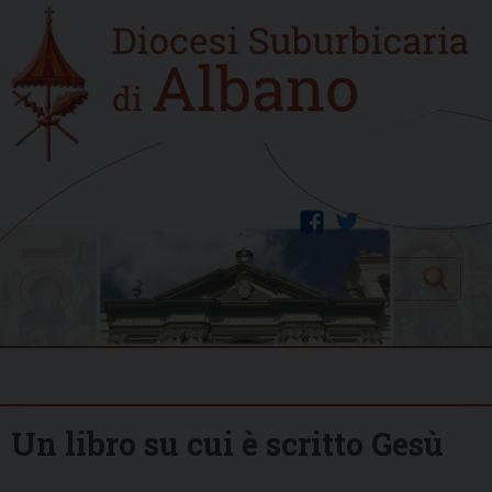
Skip
Home
to
new
content
facebook
twitter
Search
Menu
Un libro su cui è scritto Gesù