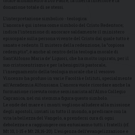
totale affidamento a Dio Padre, la libertà interiore e la
donazione totale di se stessi.
L’interpretazione simbolico - teologica:
L’ancora è qui intesa come simbolo del Cristo Redentore;
indica l’intenzione di ancorare saldamente il ministero
episcopale sulla persona vivente del Cristo dal quale tutto è
sanato e redento. Il mistero della redenzione, la “copiosa
redemptio”, è anche al centro della teologia morale di
Sant’Alfonso Maria de’ Liguori, che ha molto ispirato, per il
suo cristocentrismo e per la benignità pastorale,
l’insegnamento della teologia morale che il vescovo
Vincenzo ha profuso in varie Facoltà e Istituti, specialmente
all’Accademia Alfonsiana. L’ancora vuole ricordare anche la
formazione ricevuta come seminarista all’Almo Collegio
Capranica, nel cui stemma figura questo simbolo.
Le onde del mare e i monti vogliono alludere alla missione
degli apostoli, inviati in tutto il mondo, a predicare con la
vita la bellezza del Vangelo, a prendersi cura di ogni
debolezza e a raggiungere con entusiasmo tutti i fratelli (cf.
Mt 10, 1-15 e Mt 28,16-20). L’esigenza dell’evangelizzazione e