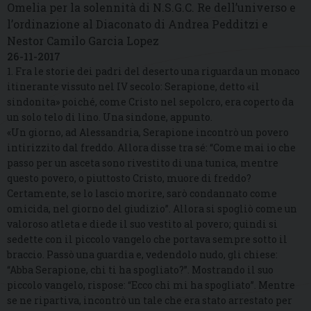
Omelia per la solennità di N.S.G.C. Re dell’universo e
l’ordinazione al Diaconato di Andrea Pedditzi e
Nestor Camilo Garcia Lopez
26-11-2017
1. Fra le storie dei padri del deserto una riguarda un monaco
itinerante vissuto nel IV secolo: Serapione, detto «il
sindonita» poiché, come Cristo nel sepolcro, era coperto da
un solo telo di lino. Una sindone, appunto.
«Un giorno, ad Alessandria, Serapione incontrò un povero
intirizzito dal freddo. Allora disse tra sé: “Come mai io che
passo per un asceta sono rivestito di una tunica, mentre
questo povero, o piuttosto Cristo, muore di freddo?
Certamente, se lo lascio morire, sarò condannato come
omicida, nel giorno del giudizio”. Allora si spogliò come un
valoroso atleta e diede il suo vestito al povero; quindi si
sedette con il piccolo vangelo che portava sempre sotto il
braccio. Passò una guardia e, vedendolo nudo, gli chiese:
“Abba Serapione, chi ti ha spogliato?”. Mostrando il suo
piccolo vangelo, rispose: “Ecco chi mi ha spogliato”. Mentre
se ne ripartiva, incontrò un tale che era stato arrestato per