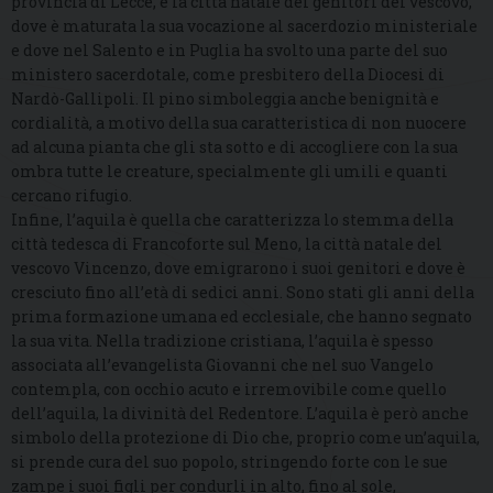
provincia di Lecce, è la città natale dei genitori del vescovo,
dove è maturata la sua vocazione al sacerdozio ministeriale
e dove nel Salento e in Puglia ha svolto una parte del suo
ministero sacerdotale, come presbitero della Diocesi di
Nardò-Gallipoli. Il pino simboleggia anche benignità e
cordialità, a motivo della sua caratteristica di non nuocere
ad alcuna pianta che gli sta sotto e di accogliere con la sua
ombra tutte le creature, specialmente gli umili e quanti
cercano rifugio.
Infine, l’aquila è quella che caratterizza lo stemma della
città tedesca di Francoforte sul Meno, la città natale del
vescovo Vincenzo, dove emigrarono i suoi genitori e dove è
cresciuto fino all’età di sedici anni. Sono stati gli anni della
prima formazione umana ed ecclesiale, che hanno segnato
la sua vita. Nella tradizione cristiana, l’aquila è spesso
associata all’evangelista Giovanni che nel suo Vangelo
contempla, con occhio acuto e irremovibile come quello
dell’aquila, la divinità del Redentore. L’aquila è però anche
simbolo della protezione di Dio che, proprio come un’aquila,
si prende cura del suo popolo, stringendo forte con le sue
zampe i suoi figli per condurli in alto, fino al sole,