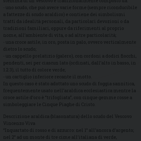
stemma di un Vescovo è tradizionalmente composto da:
- uno scudo, che può avere varie forme (sempre riconducibile
a fattezze di scudo araldico) e contiene dei simbolismi
tratti da idealità personali, da particolari devozioni o da
tradizioni familiari, oppure da riferimenti al proprio
nome, all’ambiente di vita, o ad altre particolarità;
- una croce astile, in oro, posta in palo, ovvero verticalmente
dietro lo scudo;
- un cappello prelatizio (galero), con cordoni a dodici fiocchi,
pendenti, sei per ciascun lato (ordinati, dall’alto in basso, in
1.2.3), il tutto di colore verde;
- un cartiglio inferiore recante il motto.
In questo caso è stato adottato uno scudo di foggia sannitica,
frequentemente usato nell’araldica ecclesiastica mentre la
croce astile d’oro è “trifogliata”, con cinque gemme rosse a
simboleggiare le Cinque Piaghe di Cristo.
Descrizione araldica (blasonatura) dello scudo del Vescovo
Vincenzo Viva
“Inquartato di rosso e di azzurro: nel 1° all’ancora d’argento;
nel 2° ad un monte di tre cime all’italiana di verde,