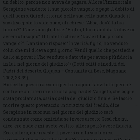
un debito, perché non aveva da pagare. Allora l’immortale
Serapione vendette il suo piccolo vangelo e pagò il debito di
quell’uomo. Quindi ritornò nella sua cella nudo. Quando il
suo discepolo lo vide nudo, gli chiese: “Abba, dov’è la tua
tunica?”. L’anziano gli disse: “Figlio, l’ho mandata là dove ne
avremo bisogno”. Il fratello chiese: “Dov’è il tuo piccolo
vangelo?”. L’anziano rispose: “In verità, figlio, ho venduto
colui che mi diceva ogni giorno: Vendi quello che possiedi e
dallo ai poveri; l’ho venduto e dato via per avere più fiducia
in lui, nel giorno del giudizio”» (Detti editi e inediti dei
Padri del deserto, Qiqajon – Comunità di Bose, Magnano
2002, 38-39).
Ho scelto questo racconto per tre ragioni: anzitutto perché
contiene un riferimento alla pagina del Vangelo, che oggi è
stata proclamata, ossia quella del giudizio finale. Se lascio
morire questo poveraccio intirizzito dal freddo, dice
Serapione in cuor suo, nel giorno del giudizio sarò
condannato come omicida; se invece ascolto Gesù che mi
dice: ero nudo e mi avete vestito, allora potrò avere fiducia.
Ecco, allora, che riveste il povero con la sua tunica.
In secondo luogo c’è il fatto che Serapione riconosce Cristo