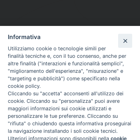
Informativa
DIOCESI SUBURBICARIA DI ALBANO
Utilizziamo cookie o tecnologie simili per
Contatti:
Tel.: 06.93268401 - Fax.: 06.9323844
finalità tecniche e, con il tuo consenso, anche per
E-mail:
curia@diocesidialbano.it
altre finalità ("interazioni e funzionalità semplici",
"miglioramento dell'esperienza", "misurazione" e
Orari:
dal Lunedì al Venerdì Ore: 9:00 - 13:00
"targeting e pubblicità") come specificato nella
cookie policy.
Orario ufficio Matrimoni:
Cliccando su "accetta" acconsenti all'utilizzo dei
Lunedì, Mercoledì e Venerdì, Ore 9:30 - 12:30
cookie. Cliccando su "personalizza" puoi avere
maggiori informazioni sui cookie utilizzati e
personalizzare le tue preferenze. Cliccando su
"rifiuta" o chiudendo questa informativa proseguirai
Diocesi Suburbicaria di Albano
la navigazione installando i soli cookie tecnici.
Copyright © 2021
Ulteriori informazioni sono disponibili nella
cookie