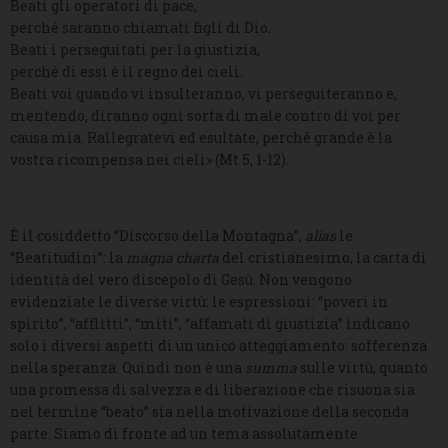
Beati gli operatori di pace,
perché saranno chiamati figli di Dio.
Beati i perseguitati per la giustizia,
perché di essi è il regno dei cieli.
Beati voi quando vi insulteranno, vi perseguiteranno e,
mentendo, diranno ogni sorta di male contro di voi per
causa mia. Rallegratevi ed esultate, perché grande è la
vostra ricompensa nei cieli» (Mt 5, 1-12).
È il cosiddetto “Discorso della Montagna”,
alias
le
“Beatitudini”: la
magna charta
del cristianesimo, la carta di
identità del vero discepolo di Gesù. Non vengono
evidenziate le diverse virtù: le espressioni: “poveri in
spirito”, “afflitti”, “miti”, “affamati di giustizia” indicano
solo i diversi aspetti di un unico atteggiamento: sofferenza
nella speranza. Quindi non è una
summa
sulle virtù, quanto
una promessa di salvezza e di liberazione che risuona sia
nel termine “beato” sia nella motivazione della seconda
parte. Siamo di fronte ad un tema assolutamente