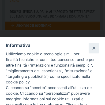
Informativa
DIOCESI SUBURBICARIA DI ALBANO
Utilizziamo cookie o tecnologie simili per
Contatti:
Tel.: 06.93268401 - Fax.: 06.9323844
finalità tecniche e, con il tuo consenso, anche per
E-mail:
curia@diocesidialbano.it
altre finalità ("interazioni e funzionalità semplici",
"miglioramento dell'esperienza", "misurazione" e
Orari:
dal Lunedì al Venerdì Ore: 9:00 - 13:00
"targeting e pubblicità") come specificato nella
cookie policy.
Orario ufficio Matrimoni:
Cliccando su "accetta" acconsenti all'utilizzo dei
Lunedì, Mercoledì e Venerdì, Ore 9:30 - 12:30
cookie. Cliccando su "personalizza" puoi avere
maggiori informazioni sui cookie utilizzati e
personalizzare le tue preferenze. Cliccando su