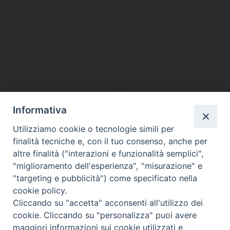
Informativa
DIOCESI SUBURBICARIA DI ALBANO
Utilizziamo cookie o tecnologie simili per
Contatti:
Tel.: 06.93268401 - Fax.: 06.9323844
finalità tecniche e, con il tuo consenso, anche per
E-mail:
curia@diocesidialbano.it
altre finalità ("interazioni e funzionalità semplici",
"miglioramento dell'esperienza", "misurazione" e
Orari:
dal Lunedì al Venerdì Ore: 9:00 - 13:00
"targeting e pubblicità") come specificato nella
cookie policy.
Orario ufficio Matrimoni:
Cliccando su "accetta" acconsenti all'utilizzo dei
Lunedì, Mercoledì e Venerdì, Ore 9:30 - 12:30
cookie. Cliccando su "personalizza" puoi avere
maggiori informazioni sui cookie utilizzati e