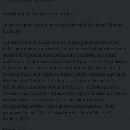
mercoledì della prima settimana
«A questa generazione non sarà dato che il segno di Giona»
(Lc 11, 29)
«La ‘sindrome di Giona’ non ha lo zelo per la conversione
della gente, cerca una santità – mi permetto la parola – una
santità di ‘tintoria’, tutta bella, tutta benfatta, ma senza
quello zelo di andare a predicare il Signore. Ma il Signore di
fronte a questa generazione ammalata dalla ‘sindrome di
Giona’ promette il segno di Giona. L’altra versione, quella di
Matteo, dice: Giona è stato dentro la balena tre notti e tre
giorni, riferimento a Gesù nel sepolcro – alla sua morte e
alla sua Risurrezione – e quello è il segno che Gesù promette,
contro l’ipocrisia, contro questo atteggiamento di
religiosità perfetta, contro questo atteggiamento di un
gruppo di farisei” (Francesco, Omelia, Santa Marta, 14
ottobre 2013).
Preghiera