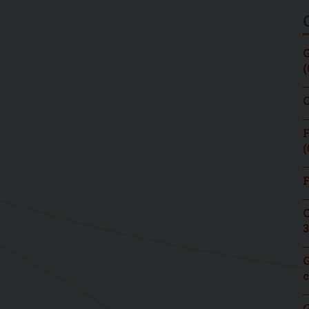
G
(
C
F
(
F
C
3
G
c
G