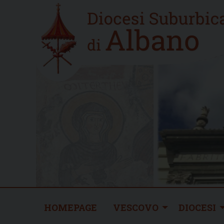
Skip
Home
to
new
content
HOMEPAGE
VESCOVO
DIOCESI