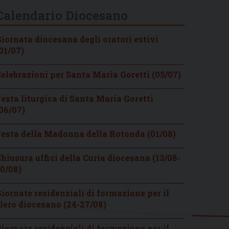
Calendario Diocesano
iornata diocesana degli oratori estivi
01/07)
elebrazioni per Santa Maria Goretti (05/07)
esta liturgica di Santa Maria Goretti
06/07)
esta della Madonna della Rotonda (01/08)
hiusura uffici della Curia diocesana (13/08-
0/08)
iornate residenziali di formazione per il
lero diocesano (24-27/08)
iornate residenziali di formazione per il