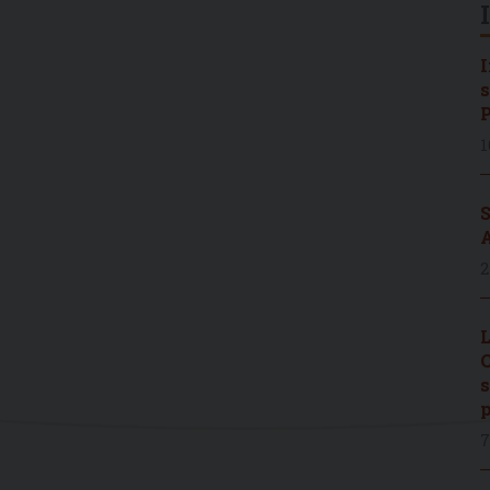
I
s
P
1
S
A
2
L
C
s
p
7