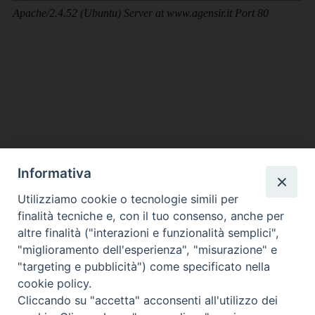
Informativa
DIOCESI SUBURBICARIA DI ALBANO
Utilizziamo cookie o tecnologie simili per
Contatti:
Tel.: 06.93268401 - Fax.: 06.9323844
finalità tecniche e, con il tuo consenso, anche per
E-mail:
curia@diocesidialbano.it
altre finalità ("interazioni e funzionalità semplici",
"miglioramento dell'esperienza", "misurazione" e
Orari:
dal Lunedì al Venerdì Ore: 9:00 - 13:00
"targeting e pubblicità") come specificato nella
cookie policy.
Orario ufficio Matrimoni:
Cliccando su "accetta" acconsenti all'utilizzo dei
Lunedì, Mercoledì e Venerdì, Ore 9:30 - 12:30