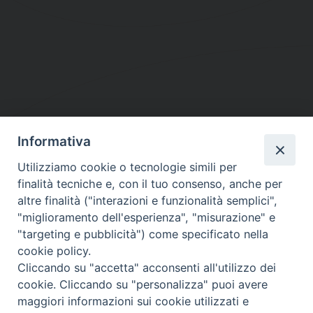
Informativa
DIOCESI SUBURBICARIA DI ALBANO
Utilizziamo cookie o tecnologie simili per
Contatti:
Tel.: 06.93268401 - Fax.: 06.9323844
finalità tecniche e, con il tuo consenso, anche per
E-mail:
curia@diocesidialbano.it
altre finalità ("interazioni e funzionalità semplici",
"miglioramento dell'esperienza", "misurazione" e
Orari:
dal Lunedì al Venerdì Ore: 9:00 - 13:00
"targeting e pubblicità") come specificato nella
cookie policy.
Orario ufficio Matrimoni:
Cliccando su "accetta" acconsenti all'utilizzo dei
Lunedì, Mercoledì e Venerdì, Ore 9:30 - 12:30
cookie. Cliccando su "personalizza" puoi avere
maggiori informazioni sui cookie utilizzati e