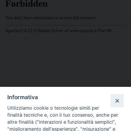
Informativa
DIOCESI SUBURBICARIA DI ALBANO
Utilizziamo cookie o tecnologie simili per
Contatti:
Tel.: 06.93268401 - Fax.: 06.9323844
finalità tecniche e, con il tuo consenso, anche per
E-mail:
curia@diocesidialbano.it
altre finalità ("interazioni e funzionalità semplici",
"miglioramento dell'esperienza", "misurazione" e