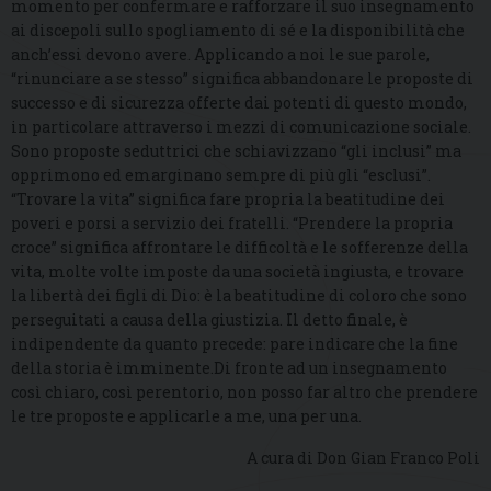
momento per confermare e rafforzare il suo insegnamento
ai discepoli sullo spogliamento di sé e la disponibilità che
anch’essi devono avere. Applicando a noi le sue parole,
“rinunciare a se stesso” significa abbandonare le proposte di
successo e di sicurezza offerte dai potenti di questo mondo,
in particolare attraverso i mezzi di comunicazione sociale.
Sono proposte seduttrici che schiavizzano “gli inclusi” ma
opprimono ed emarginano sempre di più gli “esclusi”.
“Trovare la vita” significa fare propria la beatitudine dei
poveri e porsi a servizio dei fratelli. “Prendere la propria
croce” significa affrontare le difficoltà e le sofferenze della
vita, molte volte imposte da una società ingiusta, e trovare
la libertà dei figli di Dio: è la beatitudine di coloro che sono
perseguitati a causa della giustizia. Il detto finale, è
indipendente da quanto precede: pare indicare che la fine
della storia è imminente.Di fronte ad un insegnamento
così chiaro, così perentorio, non posso far altro che prendere
le tre proposte e applicarle a me, una per una.
A cura di Don Gian Franco Poli