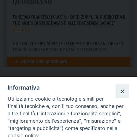
Informativa
DIOCESI SUBURBICARIA DI ALBANO
Utilizziamo cookie o tecnologie simili per
Contatti:
Tel.: 06.93268401 - Fax.: 06.9323844
finalità tecniche e, con il tuo consenso, anche per
E-mail:
curia@diocesidialbano.it
altre finalità ("interazioni e funzionalità semplici",
"miglioramento dell'esperienza", "misurazione" e
Orari:
dal Lunedì al Venerdì Ore: 9:00 - 13:00
"targeting e pubblicità") come specificato nella
cookie policy.