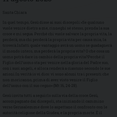
Santa Chiara
In quel tempo, Gesù disse ai suoi discepoli:«Se qualcuno
vuole venire dietro a me, rinneghi sé stesso, prenda la sua
croce e mi segua. Perché chi vuole salvare la propria vita, la
perderà; ma chi perderà la propria vita per causa mia, la
troverà.Infatti quale vantaggio avrà un uomo se guadagnerà
il mondo intero, ma perderà la propria vita? O che cosa un
uomo potrà dare in cambio della propria vita?Perché il
Figlio dell’uomo sta per venire nella gloria del Padre suo,
con i suoi angeli, e allora renderà a ciascuno secondo le sue
azioni.In verità io vi dico: vi sono alcuni tra i presenti che
non moriranno, prima di aver visto venire il Figlio
dell’uomo con il suo regno» (Mt 16, 24-28).
Gesù invita tutti a seguirlo sulla via della croce.Gesù,
accompagnato dai discepoli, sta iniziando il cammino
verso Gerusalemme dove lo aspettano il confronto con le
autorità religiose della Giudea, e la propria morte. È il