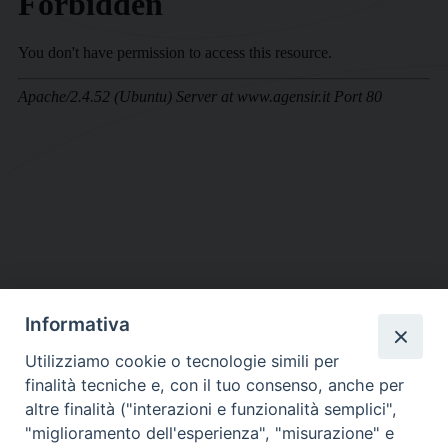
Informativa
DIOCESI SUBURBICARIA DI ALBANO
Utilizziamo cookie o tecnologie simili per
Contatti:
Tel.: 06.93268401 - Fax.: 06.9323844
finalità tecniche e, con il tuo consenso, anche per
E-mail:
curia@diocesidialbano.it
altre finalità ("interazioni e funzionalità semplici",
"miglioramento dell'esperienza", "misurazione" e
Orari:
dal Lunedì al Venerdì Ore: 9:00 - 13:00